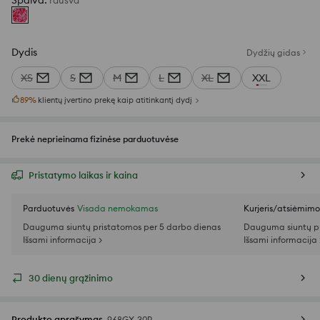
Spalva
:
rausva
Dydis
Dydžių gidas
XS
S
M
L
XL
XXL
89
%
klientų įvertino prekę kaip atitinkantį dydį
Prekė neprieinama fizinėse parduotuvėse
Pristatymo laikas ir kaina
Parduotuvės
Visada nemokamas
Kurjeris/atsiėmim
Dauguma siuntų pristatomos per 5 darbo dienas
Dauguma siuntų pr
Išsami informacija >
Išsami informacija 
30 dienų grąžinimo
Produkto aprašymas
968GX-30P