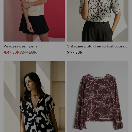
Viskozės džemperis
Viskozinė palaidinė su taškuotu raštu
4
7,99
EUR
9
,
49
EUR
,
99
EUR