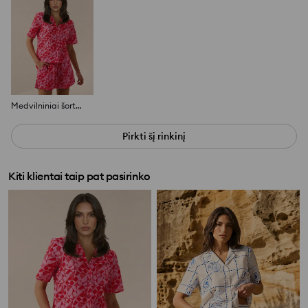
Medvilniniai šortai su kriauklių motyvu
Pirkti šį rinkinį
Kiti klientai taip pat pasirinko