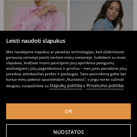
Leisti naudoti slapukus
Mes naudojame slapukus ar panašias technologijas, kad užtikrintume
geriausią vartotojo patirtį naršant mūsų svetainėje. Sutikdami su visais
slapukais, leidžiate mums pasirūpinti jūsų apsirikimo patogumu,
atsižvelgiant į jūsų pageidavimus ir įpročius – mes jums parodome jūsų
poreikius atitinkančias prekes ir paslaugas. Savo pasirinkimą galite bet
kuriuo metu pakeisti spustelėdami „Nuostatos“, o jeigu norite sužinoti
Slapukų politika
Privatumo politika
daugiau, susipažinkite su
ir
.
Medvilninė palaidinė su dekoratyviniais raišteliais rankogaliuose
Lyocell marškiniai šviesaus džinso efekto su rišamomis rankovėmis
12
14
,
99
EUR
,
99
EUR
OK
NUOSTATOS