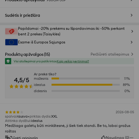
Sudėtis ir priežiūra
Papildomai -20% prekėms su Išpardavimas iki -50% perkant
bent 2 prekes (Taisyklės)
Esame iš Europos Sąjungos
Produktų apžvalgos
(
15
)
Peržiūrėti atsiliepimus
Visi atsiliepimai yra patikrintos
Kaip veikia įvertinimai?
Ar prekė tiko?
4,5/5
mažesnis
11
%
idealus
89
%
didesnis
0
%
2026-08-05
spalva
:
rausva
pirktas dydis
:
XXL
Atitinka dydžiui
:
idealus
Medžiaga galėtų būti minkštesnė, ji šiek tiek standi. Be to, labai gražus
raštas
Naudinga
(
0
)
Žiūrėti originalą