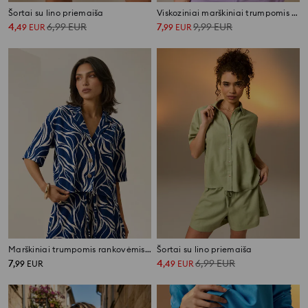
Šortai su lino priemaiša
Viskoziniai marškiniai trumpomis rankovėmis su lino mišiniu
4
6,99
EUR
7
9,99
EUR
,
49
EUR
,
99
EUR
Marškiniai trumpomis rankovėmis su augaliniu raštu
Šortai su lino priemaiša
7
4
6,99
EUR
,
99
EUR
,
49
EUR