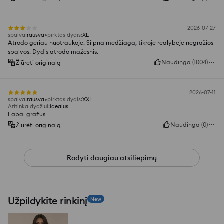
2026-07-27
spalva
:
rausva
pirktas dydis
:
XL
Atrodo geriau nuotraukoje. Silpna medžiaga, tikroje realybėje negražios
spalvos. Dydis atrodo mažesnis.
Naudinga
(
1004
)
Žiūrėti originalą
2026-07-11
spalva
:
rausva
pirktas dydis
:
XXL
Atitinka dydžiui
:
idealus
Labai gražus
Naudinga
(
0
)
Žiūrėti originalą
Rodyti daugiau atsiliepimų
Užpildykite rinkinį
New