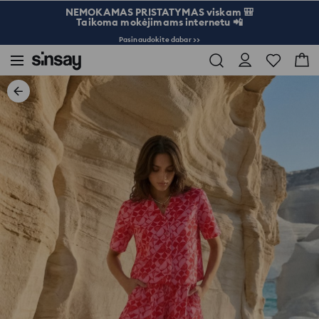
NEMOKAMAS PRISTATYMAS viskam 🎒
Taikoma mokėjimams internetu 📲
Pasinaudokite dabar >>