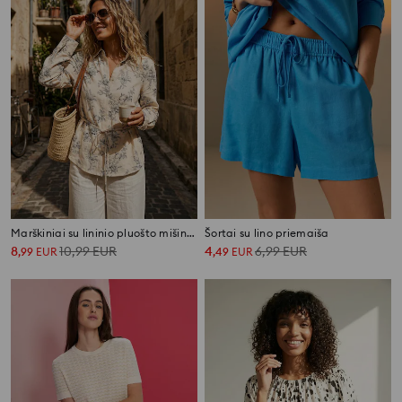
Marškiniai su lininio pluošto mišiniu ir surišimu ant nugaros
Šortai su lino priemaiša
8
10,99
EUR
4
6,99
EUR
,
99
EUR
,
49
EUR