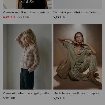
Viskozės marškiniai trumpomis rankovėmis
Viskozinė palaidinė su ruoželinio pynimo apdaila ir gėlių motyvu
4
5,99
EUR
9
,
99
EUR
,
99
EUR
Viskozinė palaidinė su gėlių raštu
Medvilniniai marškiniai trumpomis rankovėmis
6
9
,
99
EUR
,
99
EUR