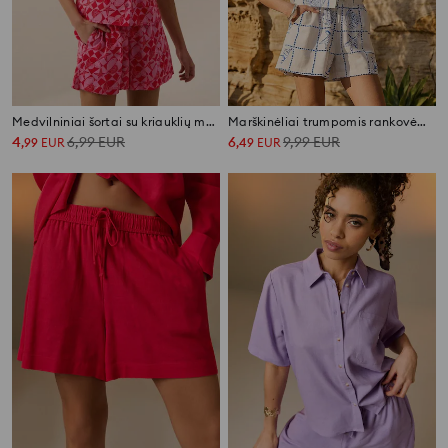
Medvilniniai šortai su kriauklių motyvu
Marškinėliai trumpomis rankovėmis
4
6,99
EUR
6
9,99
EUR
,
99
EUR
,
49
EUR