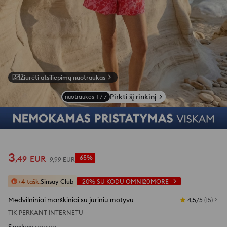
Žiūrėti atsiliepimų nuotraukas
Pirkti šį rinkinį
nuotraukos
1
/
7
3
,
49
EUR
-65%
9
,
99
EUR
+4 tašk.
Sinsay Club
-20%
SU KODU
OMNI20MORE
Medvilniniai marškiniai su jūriniu motyvu
4,5/5
(
15
)
TIK PERKANT INTERNETU