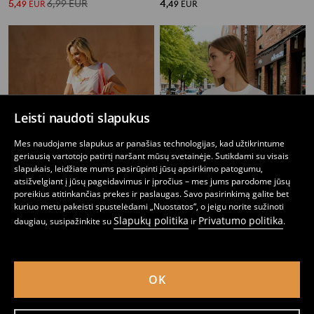
5
6,99
EUR
4
,
49
EUR
,
49
EUR
Leisti naudoti slapukus
Mes naudojame slapukus ar panašias technologijas, kad užtikrintume
geriausią vartotojo patirtį naršant mūsų svetainėje. Sutikdami su visais
slapukais, leidžiate mums pasirūpinti jūsų apsirikimo patogumu,
atsižvelgiant į jūsų pageidavimus ir įpročius – mes jums parodome jūsų
poreikius atitinkančias prekes ir paslaugas. Savo pasirinkimą galite bet
kuriuo metu pakeisti spustelėdami „Nuostatos“, o jeigu norite sužinoti
Slapukų politika
Privatumo politika
daugiau, susipažinkite su
ir
.
Medvilniniai marškinėliai su užrašu
Medvilniniai marškinėliai su spauda
1
5,99
EUR
5
,
99
EUR
,
99
EUR
OK