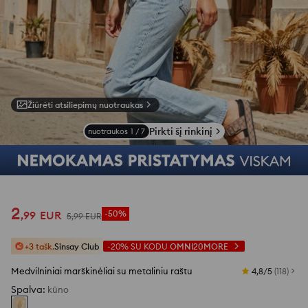
Žiūrėti atsiliepimų nuotraukas
Pirkti šį rinkinį
nuotraukos
1
/
7
2
,
99
EUR
-50%
5
,
99
EUR
+3 tašk.
Sinsay Club
-20%
SU KODU
OMNI20MORE
Medvilniniai marškinėliai su metaliniu raštu
4,8/5
(
118
)
Spalva
:
kūno