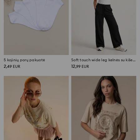
5 kojinių porų pakuotė
Soft touch wide leg kelnės su kišenėmis ir viskozės priemaiša
2
12
,
49
EUR
,
99
EUR