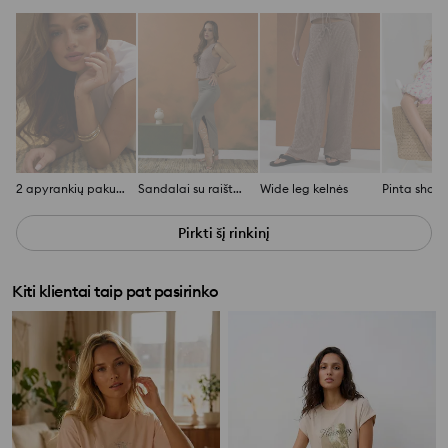
2 apyrankių pakuotė
Sandalai su raišteliais aplink kulkšnį
Wide leg kelnės
Pirkti šį rinkinį
Kiti klientai taip pat pasirinko