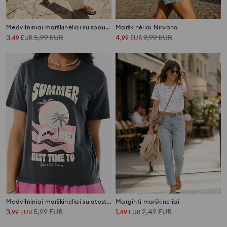
Medvilniniai marškinėliai su spauda
Marškinėliai Nirvana
3
5,99
EUR
4
9,99
EUR
,
49
EUR
,
99
EUR
Medvilniniai marškinėliai su atostogų spauda
Marginti marškinėliai
3
5,99
EUR
1
2,49
EUR
,
99
EUR
,
49
EUR