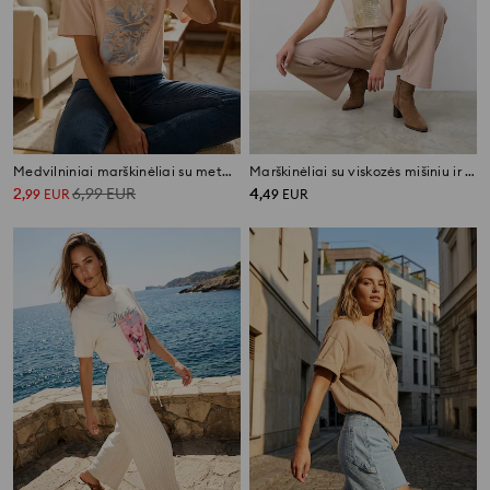
Medvilniniai marškinėliai su metaliniu raštu
Marškinėliai su viskozės mišiniu ir spauda
2
6,99
EUR
4
,
99
EUR
,
49
EUR