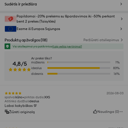
Sudėtis ir priežiūra
Papildomai -20% prekėms su Išpardavimas iki -50% perkant
bent 2 prekes (Taisyklės)
Esame iš Europos Sąjungos
Produktų apžvalgos
(
118
)
Peržiūrėti atsiliepimus
Visi atsiliepimai yra patikrintos
Kaip veikia įvertinimai?
Ar prekė tiko?
4,8/5
mažesnis
1
%
idealus
83
%
didesnis
16
%
2026-08-03
spalva
:
kūno
pirktas dydis
:
XXS
Atitinka dydžiui
:
idealus
Labai kokybiškas 💯
Naudinga
(
0
)
Žiūrėti originalą