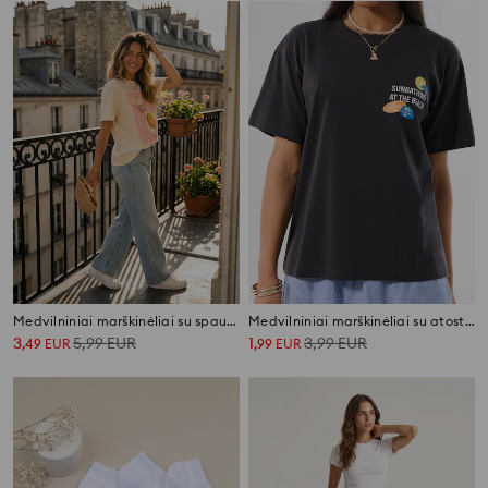
Medvilniniai marškinėliai su spauda
Medvilniniai marškinėliai su atostogų spauda
3
5,99
EUR
1
3,99
EUR
,
49
EUR
,
99
EUR