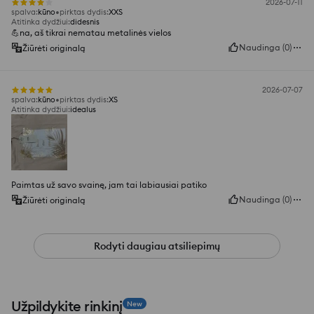
2026-07-11
spalva
:
kūno
pirktas dydis
:
XXS
Atitinka dydžiui
:
didesnis
💪na, aš tikrai nematau metalinės vielos
Naudinga
(
0
)
Žiūrėti originalą
2026-07-07
spalva
:
kūno
pirktas dydis
:
XS
Atitinka dydžiui
:
idealus
Paimtas už savo svainę, jam tai labiausiai patiko
Naudinga
(
0
)
Žiūrėti originalą
Rodyti daugiau atsiliepimų
Užpildykite rinkinį
New