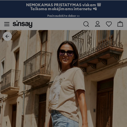
NEMOKAMAS PRISTATYMAS viskam 🎒
Taikoma mokėjimams internetu 📲
Pasinaudokite dabar >>