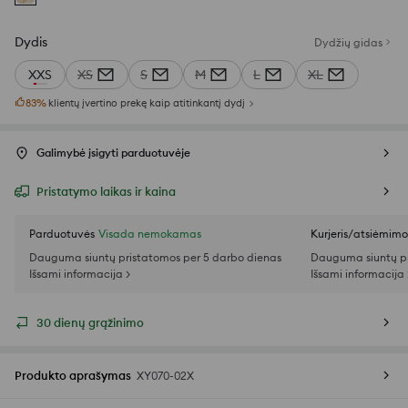
Dydis
Dydžių gidas
XXS
XS
S
M
L
XL
83
%
klientų įvertino prekę kaip atitinkantį dydį
Galimybė įsigyti parduotuvėje
Pristatymo laikas ir kaina
Parduotuvės
Visada nemokamas
Kurjeris/atsiėmim
Dauguma siuntų pristatomos per 5 darbo dienas
Dauguma siuntų pr
Išsami informacija >
Išsami informacija 
30 dienų grąžinimo
Produkto aprašymas
XY070-02X