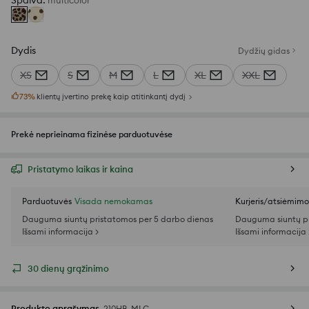
Spalva
:
multicolor
Dydis
Dydžių gidas
XS
S
M
L
XL
XXL
73
%
klientų įvertino prekę kaip atitinkantį dydį
Prekė neprieinama fizinėse parduotuvėse
Pristatymo laikas ir kaina
Parduotuvės
Visada nemokamas
Kurjeris/atsiėmim
Dauguma siuntų pristatomos per 5 darbo dienas
Dauguma siuntų pr
Išsami informacija >
Išsami informacija 
30 dienų grąžinimo
Produkto aprašymas
210HB-MLC