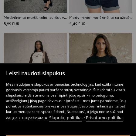
Medvilniniai marškinėliai su išsiuvinėjimu
Medvilniniai marškinėliai su užrašu Surf Club
5
4
,
99
EUR
,
49
EUR
Leisti naudoti slapukus
Mes naudojame slapukus ar panašias technologijas, kad užtikrintume
geriausią vartotojo patirtį naršant mūsų svetainėje. Sutikdami su visais
slapukais, leidžiate mums pasirūpinti jūsų apsirikimo patogumu,
atsižvelgiant į jūsų pageidavimus ir įpročius – mes jums parodome jūsų
poreikius atitinkančias prekes ir paslaugas. Savo pasirinkimą galite bet
kuriuo metu pakeisti spustelėdami „Nuostatos“, o jeigu norite sužinoti
Slapukų politika
Privatumo politika
daugiau, susipažinkite su
ir
.
Medvilniniai marškinėliai su užrašu California
Medvilninė marškinėliai su dekoratyviniais kalniais
6
6
,
99
EUR
,
99
EUR