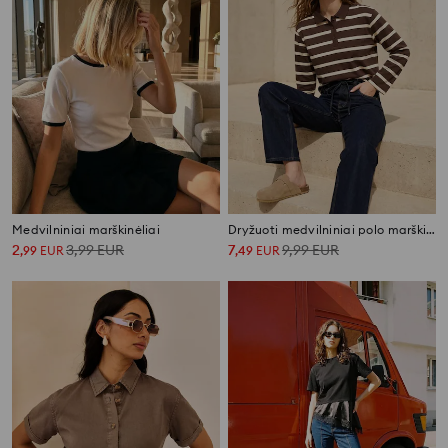
Medvilniniai marškinėliai
Dryžuoti medvilniniai polo marškinėliai
2
3,99
EUR
7
9,99
EUR
,
99
EUR
,
49
EUR