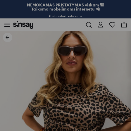
NEMOKAMAS PRISTATYMAS viskam 🎒
Taikoma mokėjimams internetu 📲
Pasinaudokite dabar >>