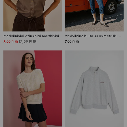
Medvilniniai džinsiniai marškiniai
Medvilninė blusa su asimetrišku apdailos kraštu ir dekoratyvine nėriniu
8
12,99
EUR
7
,
99
EUR
,
99
EUR