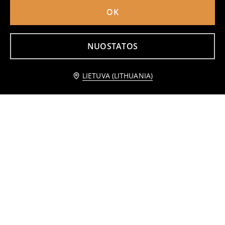
OK
NUOSTATOS
Praneškite man
LIETUVA (LITHUANIA)
Medvilniniai boho stiliaus marškinėliai
Medvilniniai marškinėliai su užrašu Cocoa Plant
5
4
,
99
EUR
,
49
EUR