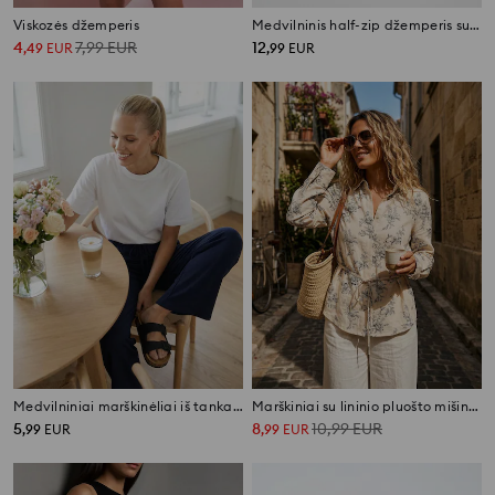
Viskozės džemperis
Medvilninis half-zip džemperis su siuvinėtu užrašu
4
7,99
EUR
12
,
49
EUR
,
99
EUR
Medvilniniai marškinėliai iš tankaus interlock pynimo
Marškiniai su lininio pluošto mišiniu ir surišimu ant nugaros
5
8
10,99
EUR
,
99
EUR
,
99
EUR