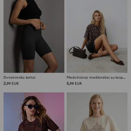
Dviratininko šortai
Medvilniniai marškinėliai su leopardo raštu
2
5
,
99
EUR
,
99
EUR