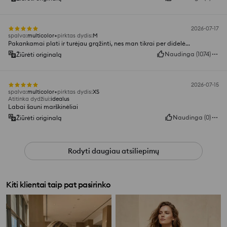
2026-07-17
spalva
:
multicolor
pirktas dydis
:
M
Pakankamai plati ir turėjau grąžinti, nes man tikrai per didelė...
Naudinga
(
1074
)
Žiūrėti originalą
2026-07-15
spalva
:
multicolor
pirktas dydis
:
XS
Atitinka dydžiui
:
idealus
Labai šauni marškinėliai
Naudinga
(
0
)
Žiūrėti originalą
Rodyti daugiau atsiliepimų
Kiti klientai taip pat pasirinko