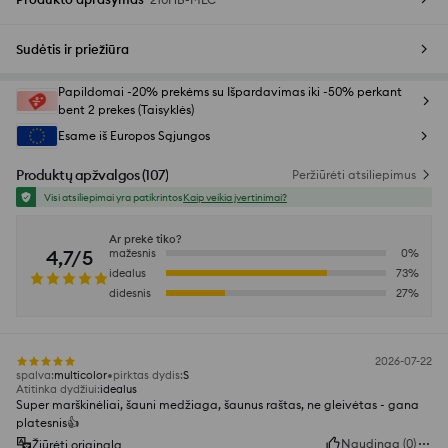
Sudėtis ir priežiūra
Papildomai -20% prekėms su Išpardavimas iki -50% perkant
bent 2 prekes (Taisyklės)
Esame iš Europos Sąjungos
Produktų apžvalgos
(
107
)
Peržiūrėti atsiliepimus
Visi atsiliepimai yra patikrintos
Kaip veikia įvertinimai?
Ar prekė tiko?
4,7/5
mažesnis
0
%
idealus
73
%
didesnis
27
%
2026-07-22
spalva
:
multicolor
pirktas dydis
:
S
Atitinka dydžiui
:
idealus
Super marškinėliai, šauni medžiaga, šaunus raštas, ne gleivėtas - gana
platesnis👍️
Naudinga
(
0
)
Žiūrėti originalą