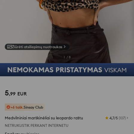
Žiūrėti atsiliepimų nuotraukas
1
/
8
5
,
99
EUR
+6 tašk.
Sinsay Club
Medvilniniai marškinėliai su leopardo raštu
4,7/5
(
107
)
NETRUKUS
TIK PERKANT INTERNETU