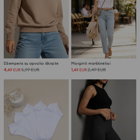
Džemperis su apvalia iškirpte
Marginti marškinėliai
4
5,99
EUR
1
2,49
EUR
,
49
EUR
,
49
EUR