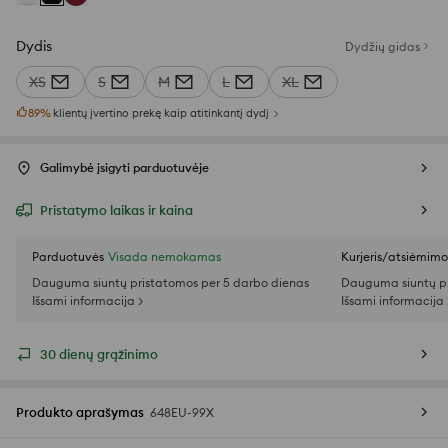
Dydis
Dydžių gidas
XS
S
M
L
XL
89
%
klientų įvertino prekę kaip atitinkantį dydį
Galimybė įsigyti parduotuvėje
Pristatymo laikas ir kaina
Parduotuvės
Visada nemokamas
Kurjeris/atsiėmim
Dauguma siuntų pristatomos per 5 darbo dienas
Dauguma siuntų pr
Išsami informacija >
Išsami informacija 
30 dienų grąžinimo
Produkto aprašymas
648EU-99X