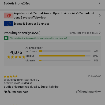
Sudėtis ir priežiūra
Papildomai -20% prekėms su Išpardavimas iki -50% perkant
bent 2 prekes (Taisyklės)
Esame iš Europos Sąjungos
Produktų apžvalgos
(
270
)
Peržiūrėti atsiliepimus
Visi atsiliepimai yra patikrintos
Kaip veikia įvertinimai?
Ar prekė tiko?
4,8/5
mažesnis
6
%
idealus
89
%
didesnis
5
%
2026-08-03
spalva
:
juoda
pirktas dydis
:
L
Atitinka dydžiui
:
idealus
dydis priklauso nuo dydžio. Super kokybė
Naudinga
(
0
)
Žiūrėti originalą