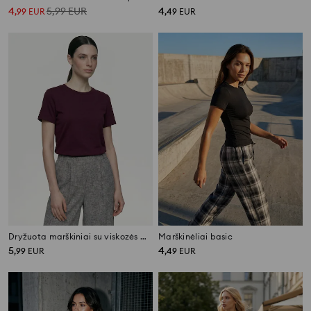
4
5,99
EUR
4
,
99
EUR
,
49
EUR
Dryžuota marškiniai su viskozės mišiniu
Marškinėliai basic
5
4
,
99
EUR
,
49
EUR