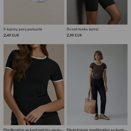
5 kojinių porų pakuotė
Dviratininko šortai
2
2
,
49
EUR
,
99
EUR
Marškinėliai su kontrastiniu apsiuvimu
Medvilniniai marškinėliai su kontrastine apdaila