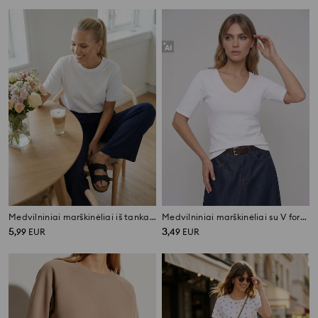
Medvilniniai marškinėliai iš tankaus interlock pynimo
Medvilniniai marškinėliai su V formos iškirpte
5
3
,
99
EUR
,
49
EUR