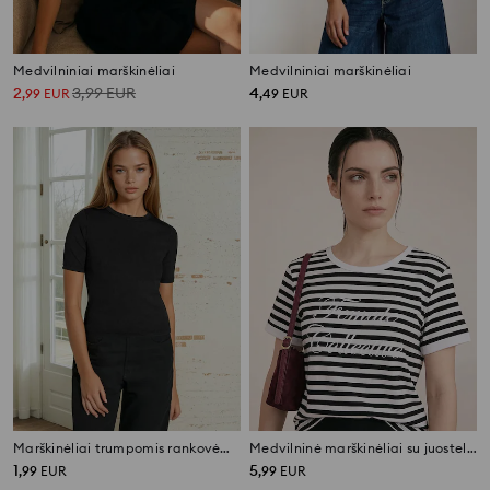
Medvilniniai marškinėliai
Medvilniniai marškinėliai
2
3,99
EUR
4
,
99
EUR
,
49
EUR
Marškinėliai trumpomis rankovėmis
Medvilninė marškinėliai su juostelėmis ir siuvinėtu užrašu
1
5
,
99
EUR
,
99
EUR