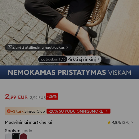
Žiūrėti atsiliepimų nuotraukas
Pirkti šį rinkinį
nuotraukos
1
/
6
2
,
99
EUR
-25%
3
,
99
EUR
+3 tašk.
Sinsay Club
-20%
SU KODU
OMNI20MORE
Medvilniniai marškinėliai
4,8/5
(
270
)
Spalva
:
juoda