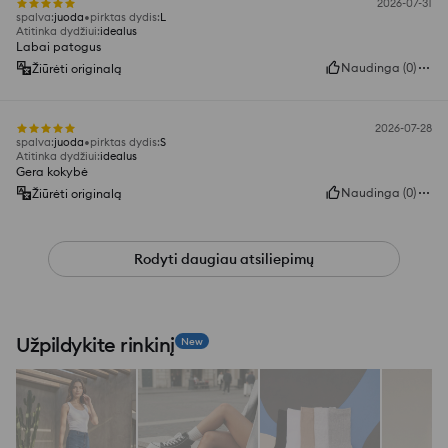
2026-07-31
spalva
:
juoda
pirktas dydis
:
L
Atitinka dydžiui
:
idealus
Labai patogus
Naudinga
(
0
)
Žiūrėti originalą
2026-07-28
spalva
:
juoda
pirktas dydis
:
S
Atitinka dydžiui
:
idealus
Gera kokybė
Naudinga
(
0
)
Žiūrėti originalą
Rodyti daugiau atsiliepimų
Užpildykite rinkinį
New