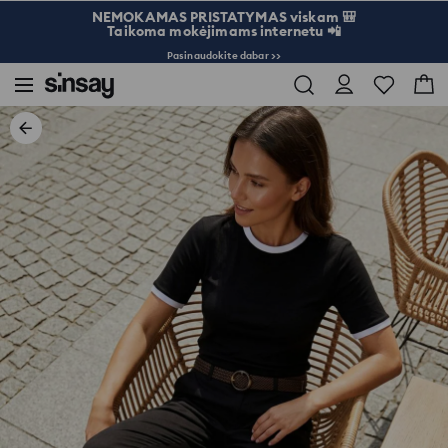
NEMOKAMAS PRISTATYMAS viskam 🎒
Taikoma mokėjimams internetu 📲
Pasinaudokite dabar >>