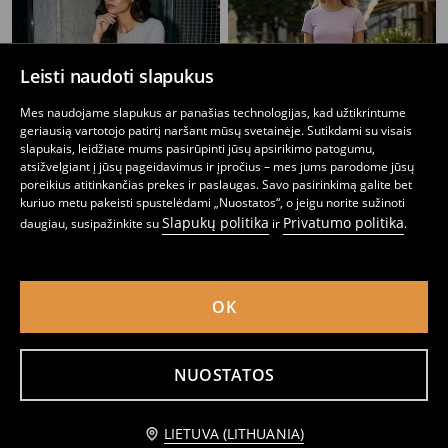
Leisti naudoti slapukus
Mes naudojame slapukus ar panašias technologijas, kad užtikrintume
geriausią vartotojo patirtį naršant mūsų svetainėje. Sutikdami su visais
slapukais, leidžiate mums pasirūpinti jūsų apsirikimo patogumu,
atsižvelgiant į jūsų pageidavimus ir įpročius – mes jums parodome jūsų
poreikius atitinkančias prekes ir paslaugas. Savo pasirinkimą galite bet
kuriuo metu pakeisti spustelėdami „Nuostatos“, o jeigu norite sužinoti
Slapukų politika
Privatumo politika
daugiau, susipažinkite su
ir
.
Stulpelių rašto marškinėliai
Marškinėliai basic
2
4,49
EUR
1
2,49
EUR
,
99
EUR
,
49
EUR
OK
NUOSTATOS
Praneškite man
LIETUVA (LITHUANIA)