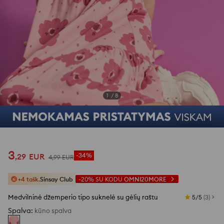
1
/
8
3
,
29
EUR
-34%
4
,
99
EUR
+4 tašk.
Sinsay Club
-20%
SU KODU
OMNI20MORE
Medvilninė džemperio tipo suknelė su gėlių raštu
5/5
(
3
)
Spalva
:
kūno spalva