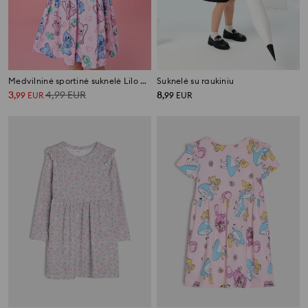
Medvilninė sportinė suknelė Lilo & Stitch
Suknelė su raukiniu
3
4,99
EUR
8
,
99
EUR
,
99
EUR