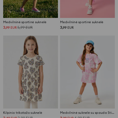
Medvilninė sportinė suknelė
Medvilninė sportinė suknelė
3
5,99
EUR
3
,
99
EUR
,
99
EUR
Kilpinio trikotažo suknelė
Medvilninė suknelė su spauda Stitch