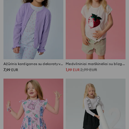
Ažūrinis kardiganas su dekoratyviais raukiniais
Medvilniniai marškinėliai su blizgiais žvyneliais ir braškės motyvu
7
1
2,99
EUR
,
99
EUR
,
99
EUR