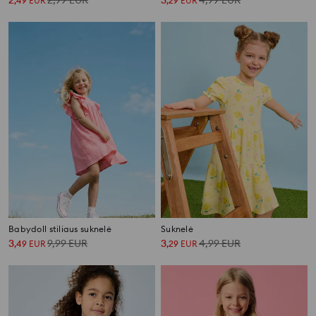
2
2,99
EUR
3
4,99
EUR
,
49
EUR
,
29
EUR
Babydoll stiliaus suknelė
Suknelė
3
9,99
EUR
3
4,99
EUR
,
49
EUR
,
29
EUR