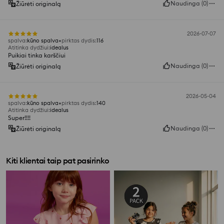
Naudinga
(
0
)
Žiūrėti originalą
2026-07-07
spalva
:
kūno spalva
pirktas dydis
:
116
Atitinka dydžiui
:
idealus
Puikiai tinka karščiui
Naudinga
(
0
)
Žiūrėti originalą
2026-05-04
spalva
:
kūno spalva
pirktas dydis
:
140
Atitinka dydžiui
:
idealus
Super!!!!
Naudinga
(
0
)
Žiūrėti originalą
Kiti klientai taip pat pasirinko