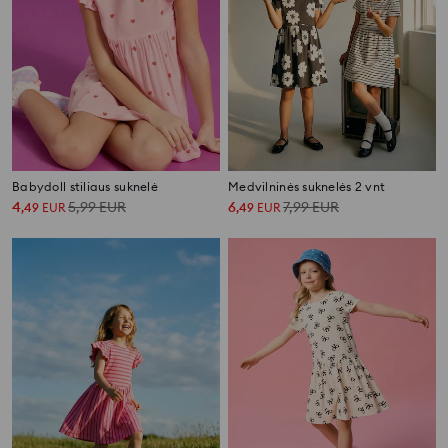
Babydoll stiliaus suknelė
Medvilninės suknelės 2 vnt
4
5,99
EUR
6
7,99
EUR
,
49
EUR
,
49
EUR