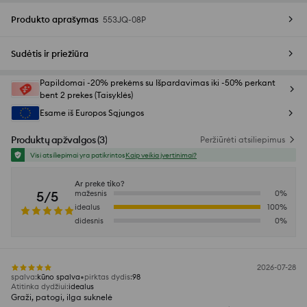
Produkto aprašymas
553JQ-08P
Sudėtis ir priežiūra
Papildomai -20% prekėms su Išpardavimas iki -50% perkant
bent 2 prekes (Taisyklės)
Esame iš Europos Sąjungos
Produktų apžvalgos
(
3
)
Peržiūrėti atsiliepimus
Visi atsiliepimai yra patikrintos
Kaip veikia įvertinimai?
Ar prekė tiko?
5/5
mažesnis
0
%
idealus
100
%
didesnis
0
%
2026-07-28
spalva
:
kūno spalva
pirktas dydis
:
98
Atitinka dydžiui
:
idealus
Graži, patogi, ilga suknelė