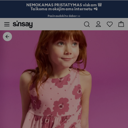
NEMOKAMAS PRISTATYMAS viskam 🎒
Taikoma mokėjimams internetu 📲
Pasinaudokite dabar >>