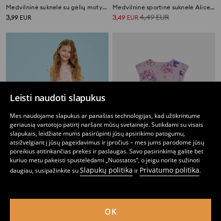
Medvilninė suknelė su gėlių motyvu
Medvilninė sportinė suknelė Alice in Wonderland
3
3
4,49
EUR
,
99
EUR
,
49
EUR
Leisti naudoti slapukus
Mes naudojame slapukus ar panašias technologijas, kad užtikrintume
geriausią vartotojo patirtį naršant mūsų svetainėje. Sutikdami su visais
slapukais, leidžiate mums pasirūpinti jūsų apsirikimo patogumu,
atsižvelgiant į jūsų pageidavimus ir įpročius – mes jums parodome jūsų
poreikius atitinkančias prekes ir paslaugas. Savo pasirinkimą galite bet
kuriuo metu pakeisti spustelėdami „Nuostatos“, o jeigu norite sužinoti
Slapukų politika
Privatumo politika
daugiau, susipažinkite su
ir
.
Suknelė
Kilpinio trikotažo suknelė Lilo & Stitch
5
7,99
EUR
3
4,99
EUR
,
99
EUR
,
99
EUR
OK