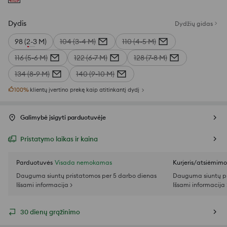
Dydis
Dydžių gidas
98 (2-3 M)
104 (3-4 M)
110 (4-5 M)
116 (5-6 M)
122 (6-7 M)
128 (7-8 M)
134 (8-9 M)
140 (9-10 M)
100
%
klientų įvertino prekę kaip atitinkantį dydį
Galimybė įsigyti parduotuvėje
Pristatymo laikas ir kaina
Parduotuvės
Visada nemokamas
Kurjeris/atsiėmim
Dauguma siuntų pristatomos per 5 darbo dienas
Dauguma siuntų pr
Išsami informacija >
Išsami informacija 
30 dienų grąžinimo