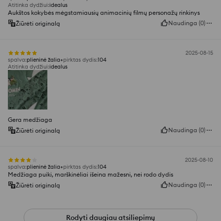
Atitinka dydžiui
:
idealus
Aukštos kokybės mėgstamiausių animacinių filmų personažų rinkinys
Naudinga
(
0
)
Žiūrėti originalą
2025-08-15
spalva
:
plieninė žalia
pirktas dydis
:
104
Atitinka dydžiui
:
idealus
Gera medžiaga
Naudinga
(
0
)
Žiūrėti originalą
2025-08-10
spalva
:
plieninė žalia
pirktas dydis
:
104
Medžiaga puiki, marškinėliai išeina mažesni, nei rodo dydis
Naudinga
(
0
)
Žiūrėti originalą
Rodyti daugiau atsiliepimų