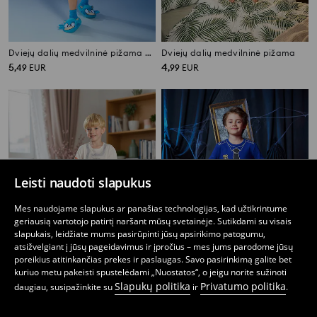
Dviejų dalių medvilninė pižama Sonic the Hedgehog
Dviejų dalių medvilninė pižama
5
4
,
49
EUR
,
99
EUR
Leisti naudoti slapukus
Mes naudojame slapukus ar panašias technologijas, kad užtikrintume
geriausią vartotojo patirtį naršant mūsų svetainėje. Sutikdami su visais
slapukais, leidžiate mums pasirūpinti jūsų apsirikimo patogumu,
atsižvelgiant į jūsų pageidavimus ir įpročius – mes jums parodome jūsų
poreikius atitinkančias prekes ir paslaugas. Savo pasirinkimą galite bet
kuriuo metu pakeisti spustelėdami „Nuostatos“, o jeigu norite sužinoti
Slapukų politika
Privatumo politika
daugiau, susipažinkite su
ir
.
Dviejų dalių pižama
Dviejų dalių pižama
1
4,49
EUR
7
,
99
EUR
,
99
EUR