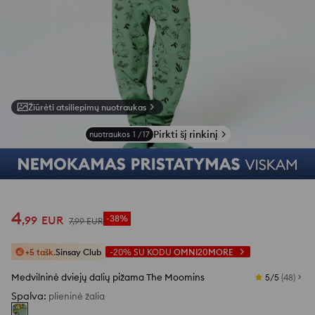
Žiūrėti atsiliepimų nuotraukas
Pirkti šį rinkinį
nuotraukos
1
/
17
4
,
99
EUR
-38%
7
,
99
EUR
+5 tašk.
Sinsay Club
-20%
SU KODU
OMNI20MORE
Medvilninė dviejų dalių pižama The Moomins
5/5
(
48
)
Spalva
:
plieninė žalia