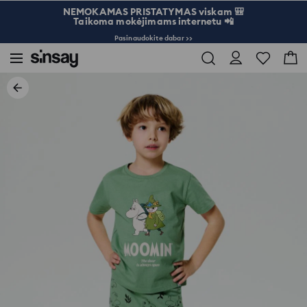
NEMOKAMAS PRISTATYMAS viskam 🎒
Taikoma mokėjimams internetu 📲
Pasinaudokite dabar >>