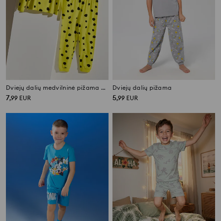
Dviejų dalių medvilninė pižama SpongeBob
Dviejų dalių pižama
7
5
,
99
EUR
,
99
EUR