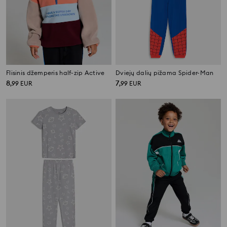
Flisinis džemperis half-zip Active
Dviejų dalių pižama Spider-Man
8
7
,
99
EUR
,
99
EUR