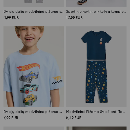
Dviejų dalių medvilninė pižama su kosmosu
Sportinio nertinio ir kelnių komplektas Active
4
12
,
99
EUR
,
99
EUR
Dviejų dalių medvilninė pižama Hot Wheels
Medvilninė Pižama Šviečianti Tamsoje su Kosmoso Motyvu
7
5
,
99
EUR
,
49
EUR