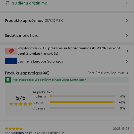
30 dienų grąžinimo
Produkto aprašymas
317CX-96X
Sudėtis ir priežiūra
Papildomai -20% prekėms su Išpardavimas iki -50% perkant
bent 2 prekes (Taisyklės)
Esame iš Europos Sąjungos
Produktų apžvalgos
(
48
)
Peržiūrėti atsiliepimus
Visi atsiliepimai yra patikrintos
Kaip veikia įvertinimai?
Ar prekė tiko?
5/5
mažesnis
4
%
idealus
96
%
didesnis
0
%
2025-11-03
spalva
:
plieninė žalia
pirktas dydis
:
122