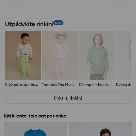
Užpildykite rinkinį
New
Dryžuotas sportinis nertinis The Moomins
Tamprės The Moomins
Džemperis hoodie The Moomins
Pirkti šį rinkinį
Kiti klientai taip pat pasirinko