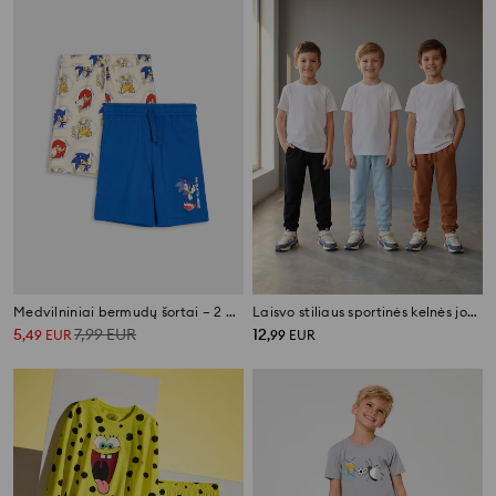
Medvilniniai bermudų šortai – 2 vnt. rinkinys Sonic the Hedgehog
Laisvo stiliaus sportinės kelnės jogger 3 pack
5
7,99
EUR
12
,
49
EUR
,
99
EUR