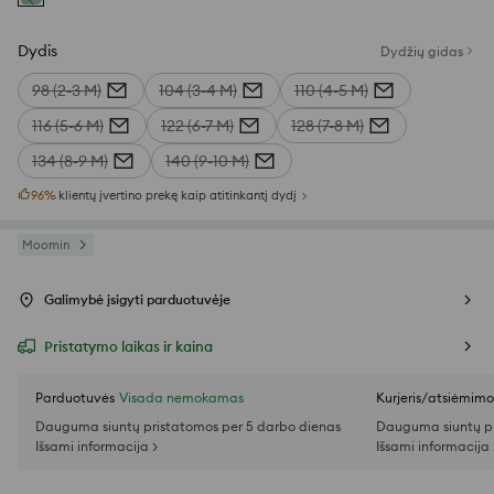
Dydis
Dydžių gidas
98 (2-3 M)
104 (3-4 M)
110 (4-5 M)
116 (5-6 M)
122 (6-7 M)
128 (7-8 M)
134 (8-9 M)
140 (9-10 M)
96
%
klientų įvertino prekę kaip atitinkantį dydį
Moomin
Galimybė įsigyti parduotuvėje
Pristatymo laikas ir kaina
Parduotuvės
Visada nemokamas
Kurjeris/atsiėmim
Dauguma siuntų pristatomos per 5 darbo dienas
Dauguma siuntų pr
Išsami informacija >
Išsami informacija 