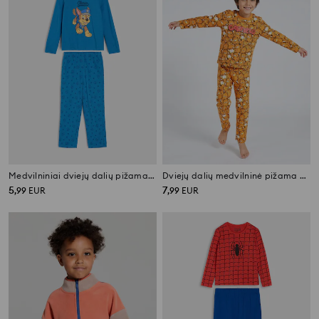
Medvilniniai dviejų dalių pižama su spaudiniu PAW Patrol
Dviejų dalių medvilninė pižama Garfield
5
7
,
99
EUR
,
99
EUR