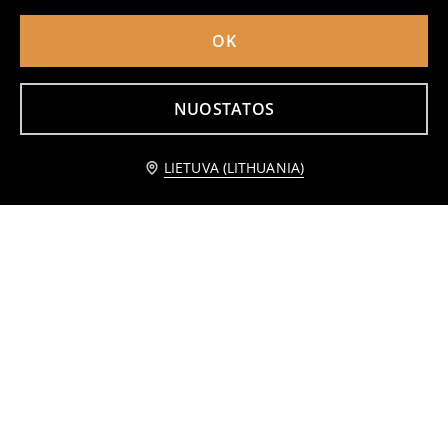
OK
NUOSTATOS
Praneškite man
LIETUVA (LITHUANIA)
Dviejų dalių pižama How to train your dragon
Dviejų dalių medvilninė pižama su daržovių motyvu
4
3
5,49
EUR
,
99
EUR
,
99
EUR