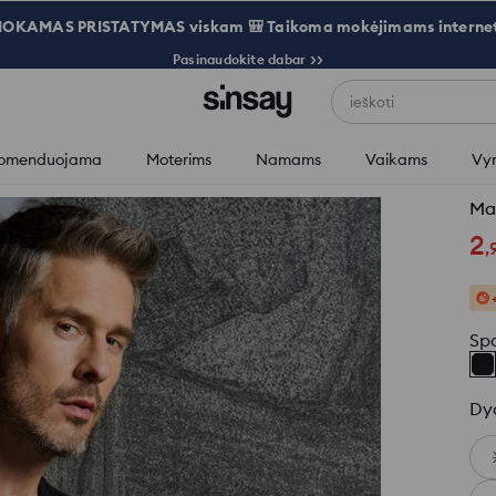
OKAMAS PRISTATYMAS viskam 🎒 Taikoma mokėjimams internet
Pasinaudokite dabar >>
ieškoti
omenduojama
Moterims
Namams
Vaikams
Vy
Mar
2
,
Sp
Dy