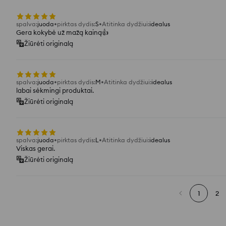
spalva
:
juoda
pirktas dydis
:
S
Atitinka dydžiui
:
idealus
Gera kokybė už mažą kainą👍️
Žiūrėti originalą
spalva
:
juoda
pirktas dydis
:
M
Atitinka dydžiui
:
idealus
labai sėkmingi produktai.
Žiūrėti originalą
spalva
:
juoda
pirktas dydis
:
L
Atitinka dydžiui
:
idealus
Viskas gerai.
Žiūrėti originalą
1
2