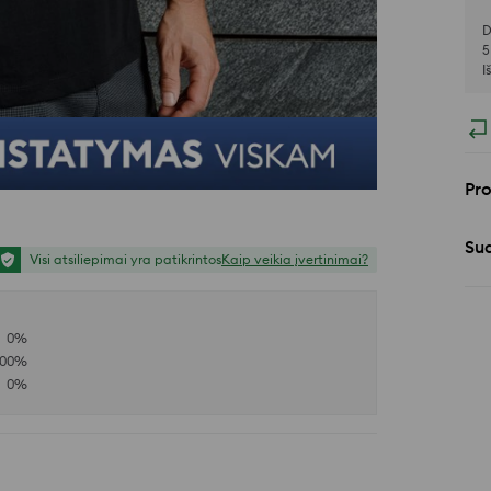
D
5
I
Pr
Sud
Visi atsiliepimai yra patikrintos
Kaip veikia įvertinimai?
0
%
100
%
0
%