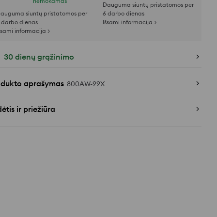
nemokamas
Dauguma siuntų pristatomos per
auguma siuntų pristatomos per
6 darbo dienas
 darbo dienas
Išsami informacija >
šsami informacija >
30 dienų grąžinimo
odukto aprašymas
800AW-99X
ėtis ir priežiūra