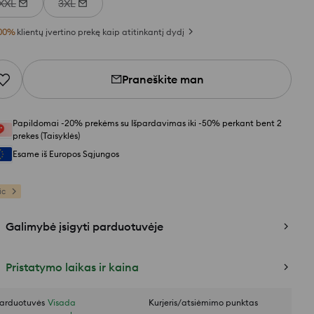
XXL
3XL
00
%
klientų įvertino prekę kaip atitinkantį dydį
Praneškite man
Papildomai -20% prekėms su Išpardavimas iki -50% perkant bent 2
prekes (Taisyklės)
Esame iš Europos Sąjungos
ic
Galimybė įsigyti parduotuvėje
Pristatymo laikas ir kaina
arduotuvės
Visada
Kurjeris/atsiėmimo punktas