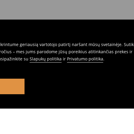
rintume geriausią vartotojo patirtį naršant mūsų svetainėje. Sutik
pročius – mes jums parodome jūsų poreikius atitinkančias prekes ir 
usipažinkite su
Slapukų politika
ir
Privatumo politika
.