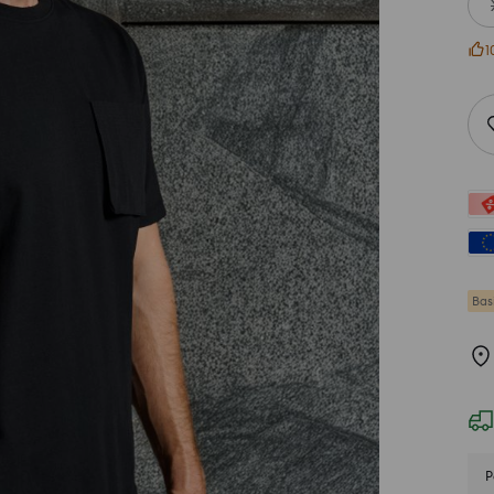
1
Bas
P