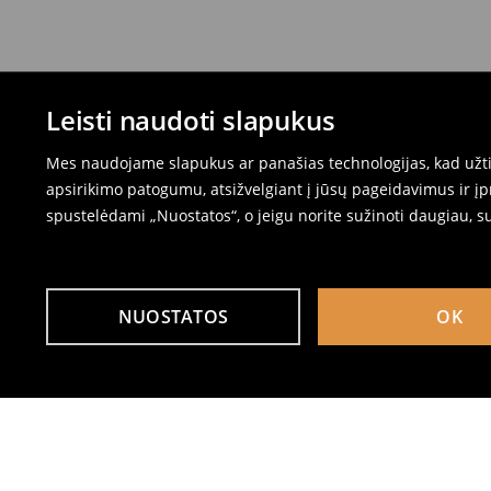
Leisti naudoti slapukus
Mes naudojame slapukus ar panašias technologijas, kad užtik
apsirikimo patogumu, atsižvelgiant į jūsų pageidavimus ir į
spustelėdami „Nuostatos“, o jeigu norite sužinoti daugiau, s
NUOSTATOS
OK