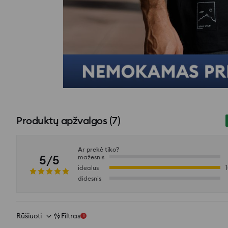
Daugiau nei 7 teigiamų atsiliepimų
Produktų apžvalgos
(
7
)
Ar prekė tiko?
5/5
mažesnis
idealus
didesnis
Rūšiuoti
Filtras
1