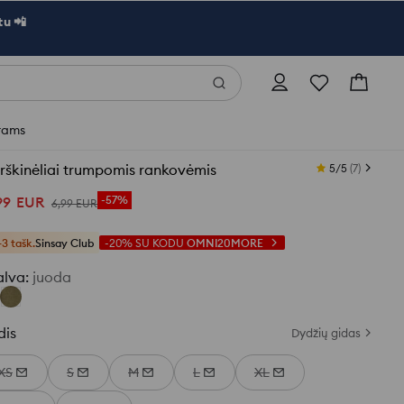
u 📲
rams
škinėliai trumpomis rankovėmis
5/5
(
7
)
99
EUR
-57%
6
,
99
EUR
+3 tašk.
Sinsay Club
-20%
SU KODU
OMNI20MORE
alva
:
juoda
dis
Dydžių gidas
XS
S
M
L
XL