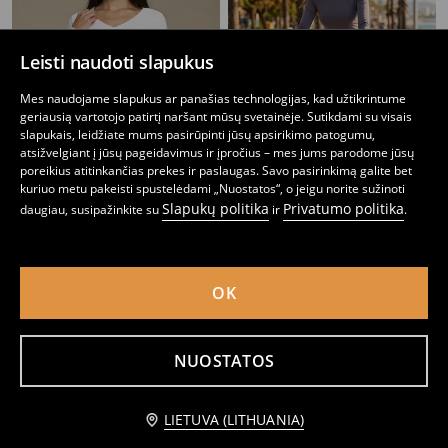
Leisti naudoti slapukus
Mes naudojame slapukus ar panašias technologijas, kad užtikrintume
geriausią vartotojo patirtį naršant mūsų svetainėje. Sutikdami su visais
slapukais, leidžiate mums pasirūpinti jūsų apsirikimo patogumu,
atsižvelgiant į jūsų pageidavimus ir įpročius – mes jums parodome jūsų
poreikius atitinkančias prekes ir paslaugas. Savo pasirinkimą galite bet
kuriuo metu pakeisti spustelėdami „Nuostatos“, o jeigu norite sužinoti
Slapukų politika
Privatumo politika
daugiau, susipažinkite su
ir
.
Palaidinė su klostėmis ir viskozės priedu
Marškinėliai ilgomis rankovėmis
3
6,99
EUR
4
6,99
EUR
,
49
EUR
,
49
EUR
OK
NUOSTATOS
Praneškite man
LIETUVA (LITHUANIA)