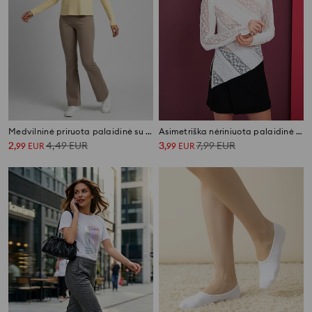
Medvilninė priruota palaidinė su ilgomis rankovėmis
Asimetriška nėriniuota palaidinė ilgomis rankovėmis
2
4,49
EUR
3
7,99
EUR
,
99
EUR
,
99
EUR