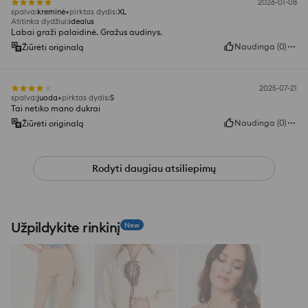
2026-01-08
spalva
:
kreminė
pirktas dydis
:
XL
Atitinka dydžiui
:
idealus
Labai graži palaidinė. Gražus audinys.
Naudinga
(
0
)
Žiūrėti originalą
2025-07-21
spalva
:
juoda
pirktas dydis
:
S
Tai netiko mano dukrai
Naudinga
(
0
)
Žiūrėti originalą
Rodyti daugiau atsiliepimų
Užpildykite rinkinį
New