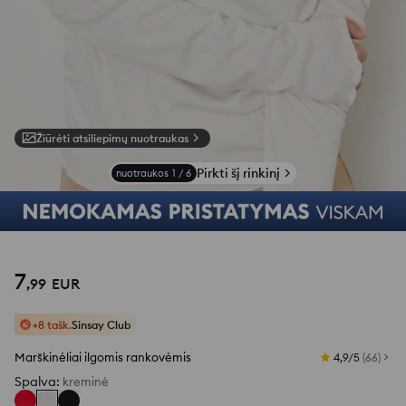
Žiūrėti atsiliepimų nuotraukas
Pirkti šį rinkinį
nuotraukos
1
/
6
7
,
99
EUR
+8 tašk.
Sinsay Club
Marškinėliai ilgomis rankovėmis
4,9/5
(
66
)
Spalva
:
kreminė