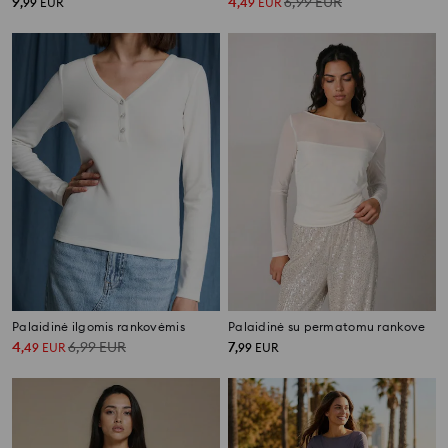
9
4
6,99
EUR
,
99
EUR
,
49
EUR
Palaidinė ilgomis rankovėmis
Palaidinė su permatomu rankove
4
6,99
EUR
7
,
49
EUR
,
99
EUR