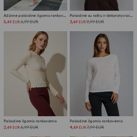
Ažūrinė palaidinė ilgomis rankovėmis
Palaidinė su raštu ir dekoratyviais klostavimais
5
6,99
EUR
3
9,99
EUR
,
49
EUR
,
49
EUR
Palaidinė ilgomis rankovėmis
Palaidinė ilgomis rankovėmis
2
6,99
EUR
4
7,99
EUR
,
49
EUR
,
49
EUR