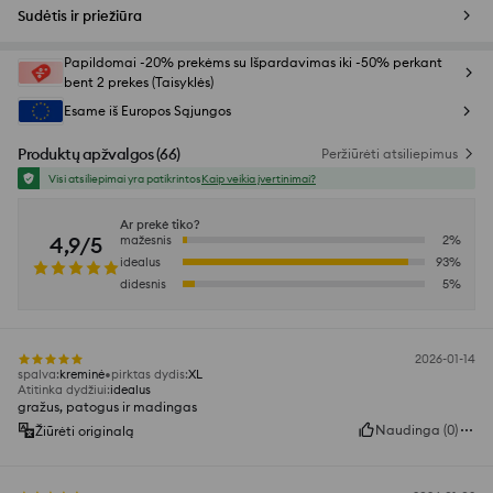
Sudėtis ir priežiūra
Papildomai -20% prekėms su Išpardavimas iki -50% perkant
bent 2 prekes (Taisyklės)
Esame iš Europos Sąjungos
Produktų apžvalgos
(
66
)
Peržiūrėti atsiliepimus
Visi atsiliepimai yra patikrintos
Kaip veikia įvertinimai?
Ar prekė tiko?
4,9/5
mažesnis
2
%
idealus
93
%
didesnis
5
%
2026-01-14
spalva
:
kreminė
pirktas dydis
:
XL
Atitinka dydžiui
:
idealus
gražus, patogus ir madingas
Naudinga
(
0
)
Žiūrėti originalą