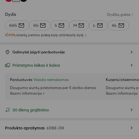
Dydis
Dydžių gidas
XXS
XS
S
M
L
XL
93
%
klientų įvertino prekę kaip atitinkantį dydį
Galimybė įsigyti parduotuvėje
Pristatymo laikas ir kaina
Parduotuvės
Visada nemokamas
Kurjeris/atsiėmim
Dauguma siuntų pristatomos per 5 darbo dienas
Dauguma siuntų pr
Išsami informacija >
Išsami informacija 
30 dienų grąžinimo
Produkto aprašymas
631BE-01X