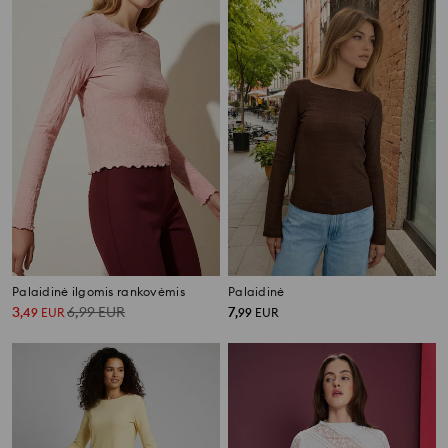
Palaidinė ilgomis rankovėmis
Palaidinė
3
6,99
EUR
7
,
49
EUR
,
99
EUR