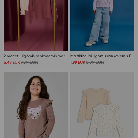
2 vienetų ilgomis rankovėmis marškinėlių rinkinys
Marškinėliai ilgomis rankovėmis Frozen
6
7,99
EUR
1
3,99
EUR
,
49
EUR
,
99
EUR