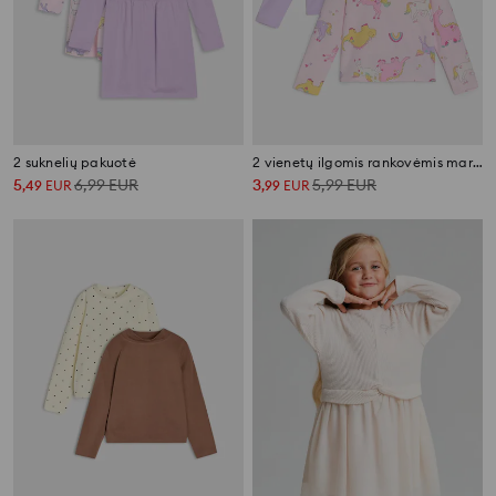
2 suknelių pakuotė
2 vienetų ilgomis rankovėmis marškinėlių rinkinys
5
6,99
EUR
3
5,99
EUR
,
49
EUR
,
99
EUR