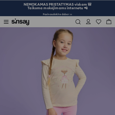
NEMOKAMAS PRISTATYMAS viskam 🎒
Taikoma mokėjimams internetu 📲
Pasinaudokite dabar >>
Sinsay
Vaikams
Mergaitėms 3-10
Marškinėliai ilgomis rankovėmis