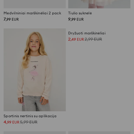
Medvilniniai marškinėliai 2 pack
Tiulio suknelė
7
9
,
99
EUR
,
99
EUR
Sportinis nertinis su aplikacija
Dryžuoti marškinėliai
4
5,99
EUR
2
2,99
EUR
,
99
EUR
,
49
EUR