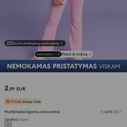
Žiūrėti atsiliepimų nuotraukas
Pirkti šį rinkinį
nuotraukos
1
/
5
2
,
99
EUR
+3 tašk.
Sinsay Club
Marškinėliai ilgomis rankovėmis
4,9/5
(
52
)
Spalva
:
kūno