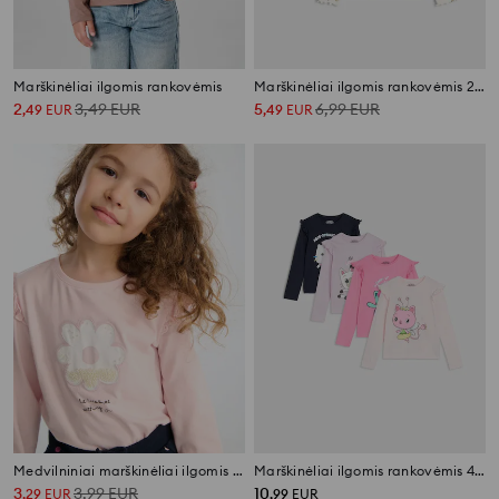
Marškinėliai ilgomis rankovėmis
Marškinėliai ilgomis rankovėmis 2 pack
2
3,49
EUR
5
6,99
EUR
,
49
EUR
,
49
EUR
Medvilniniai marškinėliai ilgomis rankovėmis su blizgiu gėlių raštu ir raukiniais
Marškinėliai ilgomis rankovėmis 4 pakuotė Gabby's Dollhouse
3
3,99
EUR
10
,
29
EUR
,
99
EUR