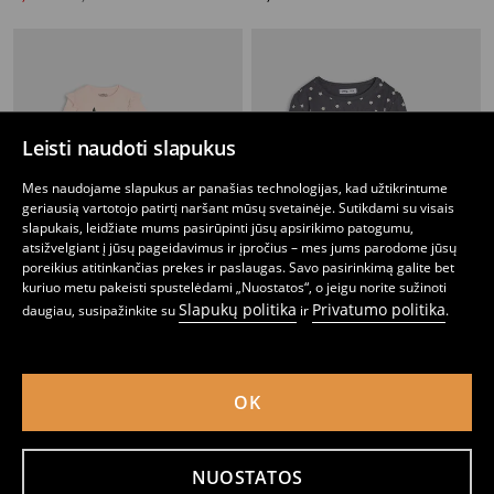
Leisti naudoti slapukus
Mes naudojame slapukus ar panašias technologijas, kad užtikrintume
geriausią vartotojo patirtį naršant mūsų svetainėje. Sutikdami su visais
slapukais, leidžiate mums pasirūpinti jūsų apsirikimo patogumu,
atsižvelgiant į jūsų pageidavimus ir įpročius – mes jums parodome jūsų
poreikius atitinkančias prekes ir paslaugas. Savo pasirinkimą galite bet
kuriuo metu pakeisti spustelėdami „Nuostatos“, o jeigu norite sužinoti
Slapukų politika
Privatumo politika
daugiau, susipažinkite su
ir
.
2 vienetų ilgomis rankovėmis marškinėlių rinkinys Pokémon
2 vienetų ilgomis rankovėmis marškinėlių rinkinys
4
5,99
EUR
5
6,99
EUR
,
49
EUR
,
49
EUR
OK
NUOSTATOS