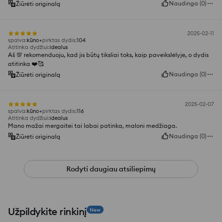
Naudinga
(
0
)
Žiūrėti originalą
2025-02-11
spalva
:
kūno
pirktas dydis
:
104
Atitinka dydžiui
:
idealus
Aš 💯 rekomenduoju, kad jis būtų tiksliai toks, kaip paveikslėlyje, o dydis
atitinka ❤️🥰
Naudinga
(
0
)
Žiūrėti originalą
2025-02-07
spalva
:
kūno
pirktas dydis
:
116
Atitinka dydžiui
:
idealus
Mano mažai mergaitei tai labai patinka, maloni medžiaga.
Naudinga
(
0
)
Žiūrėti originalą
Rodyti daugiau atsiliepimų
Užpildykite rinkinį
New