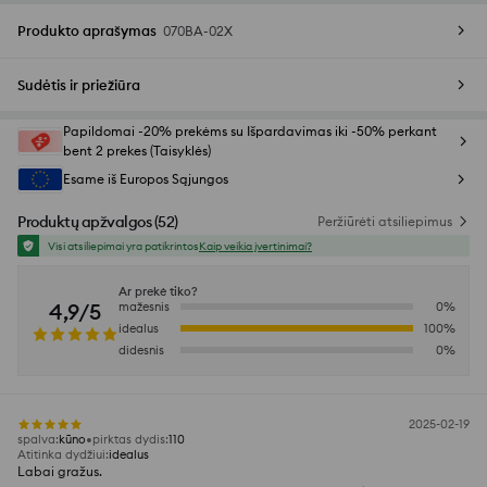
Produkto aprašymas
070BA-02X
Sudėtis ir priežiūra
Papildomai -20% prekėms su Išpardavimas iki -50% perkant
bent 2 prekes (Taisyklės)
Esame iš Europos Sąjungos
Produktų apžvalgos
(
52
)
Peržiūrėti atsiliepimus
Visi atsiliepimai yra patikrintos
Kaip veikia įvertinimai?
Ar prekė tiko?
4,9/5
mažesnis
0
%
idealus
100
%
didesnis
0
%
2025-02-19
spalva
:
kūno
pirktas dydis
:
110
Atitinka dydžiui
:
idealus
Labai gražus.