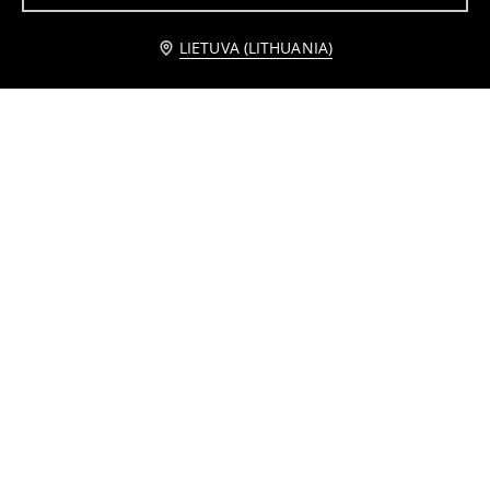
LIETUVA (LITHUANIA)
Marškinėliai ilgomis rankovėmis Molang
2 tamprių pakuotė
4
3
5,49
EUR
,
49
EUR
,
49
EUR