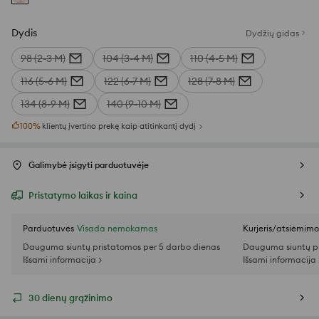
Dydis
Dydžių gidas
98 (2-3 M)
104 (3-4 M)
110 (4-5 M)
116 (5-6 M)
122 (6-7 M)
128 (7-8 M)
134 (8-9 M)
140 (9-10 M)
100
%
klientų įvertino prekę kaip atitinkantį dydį
Galimybė įsigyti parduotuvėje
Pristatymo laikas ir kaina
Parduotuvės
Visada nemokamas
Kurjeris/atsiėmim
Dauguma siuntų pristatomos per 5 darbo dienas
Dauguma siuntų pr
Išsami informacija >
Išsami informacija 
30 dienų grąžinimo