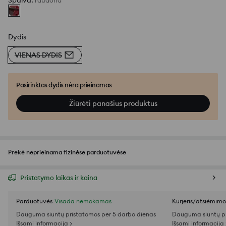
Spalva
:
raudona
Dydis
VIENAS DYDIS
Pasirinktas dydis nėra prieinamas
Žiūrėti panašius produktus
Prekė neprieinama fizinėse parduotuvėse
Pristatymo laikas ir kaina
Parduotuvės
Visada nemokamas
Kurjeris/atsiėmim
Dauguma siuntų pristatomos per 5 darbo dienas
Dauguma siuntų pr
Išsami informacija >
Išsami informacija 