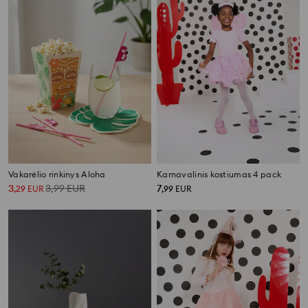
Vakarėlio rinkinys Aloha
Karnavalinis kostiumas 4 pack
3
3,99
EUR
7
,
29
EUR
,
99
EUR