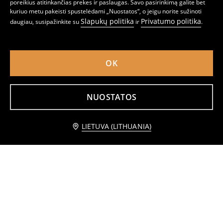
poreikius atitinkančias prekes ir paslaugas. Savo pasirinkimą galite bet
kuriuo metu pakeisti spustelėdami „Nuostatos“, o jeigu norite sužinoti
Slapukų politika
Privatumo politika
daugiau, susipažinkite su
ir
.
Piñata Lilo & Stitch
Stitch galvos lankelis
7
2
,
99
EUR
,
99
EUR
OK
NUOSTATOS
Praneškite man
LIETUVA (LITHUANIA)
Gaisrininko karnavalinis kostiumas
Dantų krapštukų rinkinys su braškių motyvu 50 pack
12
2
,
99
EUR
,
49
EUR