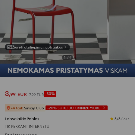
Žiūrėti atsiliepimų nuotraukas
1
/
4
3
,
99
EUR
-50%
7
,
99
EUR
+4 tašk.
Sinsay Club
-20%
SU KODU
OMNI20MORE
Laisvalaikio žaislas
5/5
(
16
)
TIK PERKANT INTERNETU