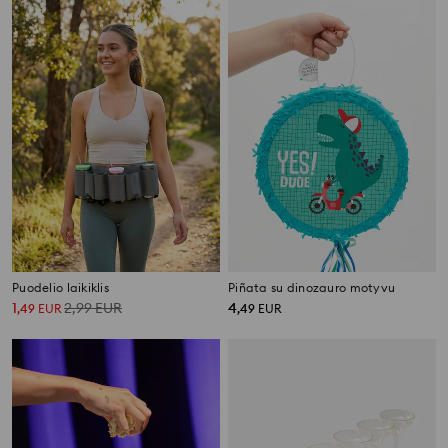
Puodelio laikiklis
Piñata su dinozauro motyvu
1
2,99
EUR
4
,
49
EUR
,
49
EUR