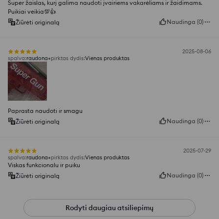
Super žaislas, kurį galima naudoti įvairiems vakarėliams ir žaidimams.
Puikiai veikia💯👍️
Naudinga
(
0
)
Žiūrėti originalą
2025-08-06
spalva
:
raudona
pirktas dydis
:
Vienas produktas
Paprasta naudoti ir smagu
Naudinga
(
0
)
Žiūrėti originalą
2025-07-29
spalva
:
raudona
pirktas dydis
:
Vienas produktas
Viskas funkcionalu ir puiku
Naudinga
(
0
)
Žiūrėti originalą
Rodyti daugiau atsiliepimų