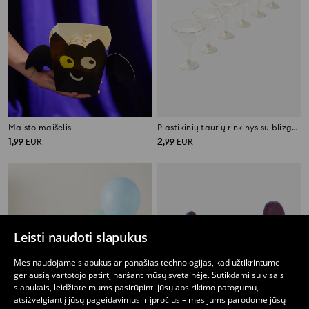
Maisto maišelis
Plastikinių taurių rinkinys su blizgučiais 6 pack
1
2
,
99
EUR
,
99
EUR
Leisti naudoti slapukus
Mes naudojame slapukus ar panašias technologijas, kad užtikrintume
geriausią vartotojo patirtį naršant mūsų svetainėje. Sutikdami su visais
slapukais, leidžiate mums pasirūpinti jūsų apsirikimo patogumu,
atsižvelgiant į jūsų pageidavimus ir įpročius – mes jums parodome jūsų