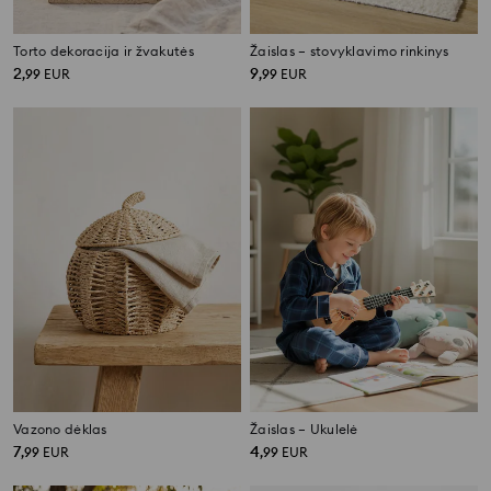
Torto dekoracija ir žvakutės
Žaislas – stovyklavimo rinkinys
2
9
,
99
EUR
,
99
EUR
Vazono dėklas
Žaislas – Ukulelė
7
4
,
99
EUR
,
99
EUR