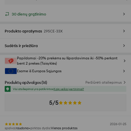
30 dienų grąžinimo
Produkto aprašymas
295CE-33X
Sudėtis ir priežiūra
Papildomai -20% prekėms su Išpardavimas iki -50% perkant
bent 2 prekes (Taisyklės)
Esame iš Europos Sąjungos
Produktų apžvalgos
(
16
)
Peržiūrėti atsiliepimus
Visi atsiliepimai yra patikrintos
Kaip veikia įvertinimai?
5/5
2026-01-25
spalva
:
raudona
pirktas dydis
:
Vienas produktas