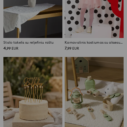
Stalo takelis su reljefiniu raštu
Karnavalinis kostiumas su aksesuarais
4
7
,
99
EUR
,
99
EUR