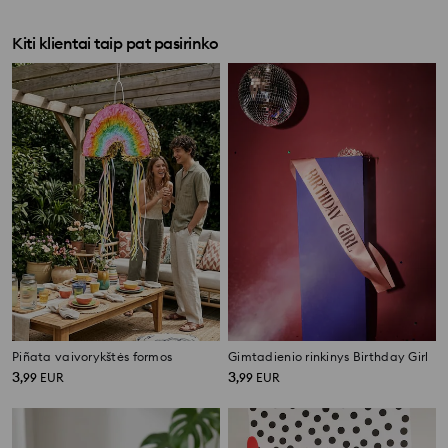
Kiti klientai taip pat pasirinko
Piñata vaivorykštės formos
Gimtadienio rinkinys Birthday Girl
3
3
,
99
EUR
,
99
EUR