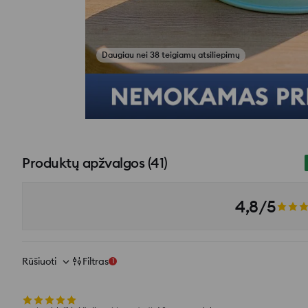
Žiūrėti atsiliepimų nuotraukas
Produktų apžvalgos
(
41
)
4,8/5
Rūšiuoti
Filtras
1