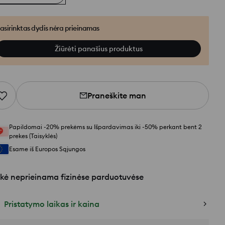
asirinktas dydis nėra prieinamas
Žiūrėti panašius produktus
Praneškite man
Papildomai -20% prekėms su Išpardavimas iki -50% perkant bent 2
prekes (Taisyklės)
Esame iš Europos Sąjungos
kė neprieinama fizinėse parduotuvėse
Pristatymo laikas ir kaina