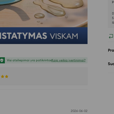
P
D
5
I
Pr
Visi atsiliepimai yra patikrintos
Kaip veikia įvertinimai?
Sud
2026-06-02