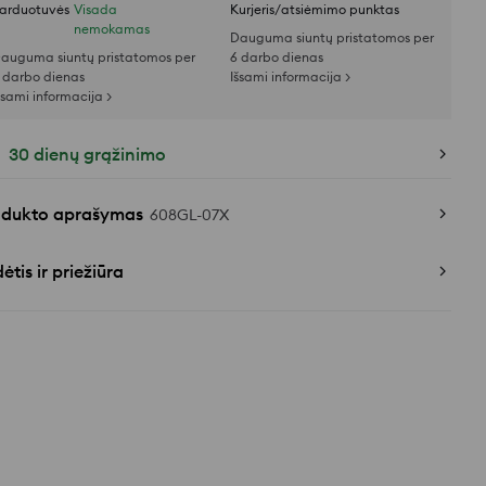
arduotuvės
Visada
Kurjeris/atsiėmimo punktas
nemokamas
Dauguma siuntų pristatomos per
auguma siuntų pristatomos per
6 darbo dienas
 darbo dienas
Išsami informacija >
šsami informacija >
30 dienų grąžinimo
odukto aprašymas
608GL-07X
ėtis ir priežiūra