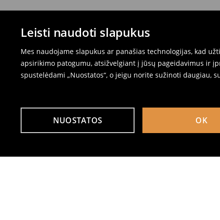
Leisti naudoti slapukus
Mes naudojame slapukus ar panašias technologijas, kad užtik
apsirikimo patogumu, atsižvelgiant į jūsų pageidavimus ir į
spustelėdami „Nuostatos“, o jeigu norite sužinoti daugiau, s
NUOSTATOS
OK