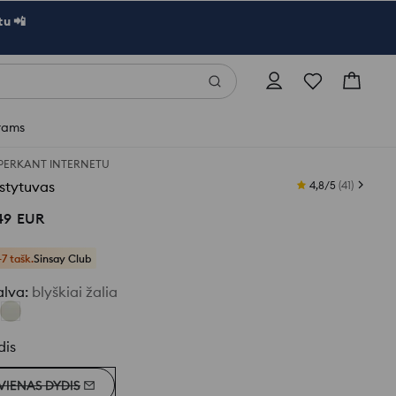
u 📲
rams
 PERKANT INTERNETU
stytuvas
4,8/5
(
41
)
49
EUR
+7 tašk.
Sinsay Club
alva
:
blyškiai žalia
dis
VIENAS DYDIS