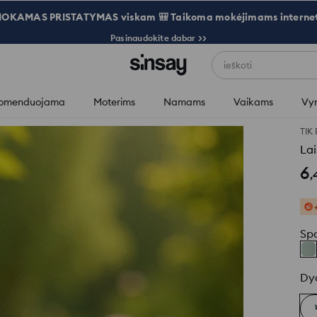
OKAMAS PRISTATYMAS viskam 🎒 Taikoma mokėjimams internet
Pasinaudokite dabar >>
ieškoti
omenduojama
Moterims
Namams
Vaikams
Vy
TIK
Lai
6
,
Sp
Dy