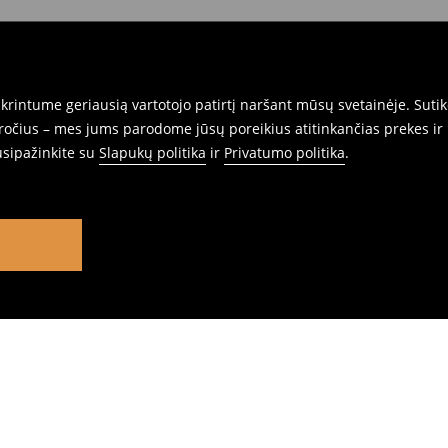
rintume geriausią vartotojo patirtį naršant mūsų svetainėje. Sutik
pročius – mes jums parodome jūsų poreikius atitinkančias prekes ir 
usipažinkite su
Slapukų politika
ir
Privatumo politika
.