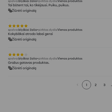
spalva
:
blyškiai žalia
pirktas dydis
:
Vienas produktas
Tai būtent tai, ko tikėjausi. Puiku, puikus.
Žiūrėti originalą
spalva
:
blyškiai žalia
pirktas dydis
:
Vienas produktas
Kokybiškai atrodo labai gerai
Žiūrėti originalą
spalva
:
blyškiai žalia
pirktas dydis
:
Vienas produktas
Gražus gatavas produktas.
Žiūrėti originalą
1
2
3
.