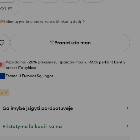
XXL
3
%
klientų įvertino prekę kaip atitinkantį dydį
Praneškite man
Papildomai -20% prekėms su Išpardavimas iki -50% perkant bent 2
prekes (Taisyklės)
Esame iš Europos Sąjungos
ic
Galimybė įsigyti parduotuvėje
Pristatymo laikas ir kaina