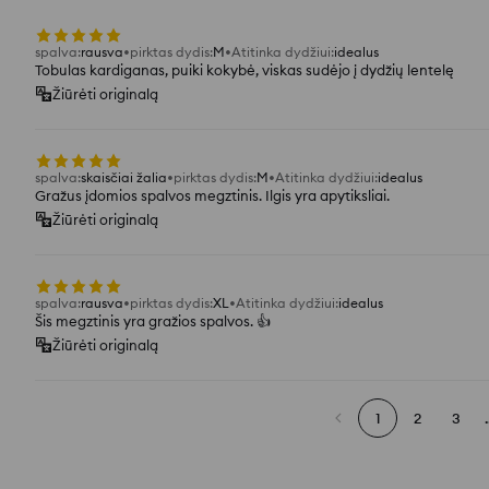
spalva
:
rausva
pirktas dydis
:
M
Atitinka dydžiui
:
idealus
Tobulas kardiganas, puiki kokybė, viskas sudėjo į dydžių lentelę
Žiūrėti originalą
spalva
:
skaisčiai žalia
pirktas dydis
:
M
Atitinka dydžiui
:
idealus
Gražus įdomios spalvos megztinis. Ilgis yra apytiksliai.
Žiūrėti originalą
spalva
:
rausva
pirktas dydis
:
XL
Atitinka dydžiui
:
idealus
Šis megztinis yra gražios spalvos. 👍️
Žiūrėti originalą
1
2
3
.