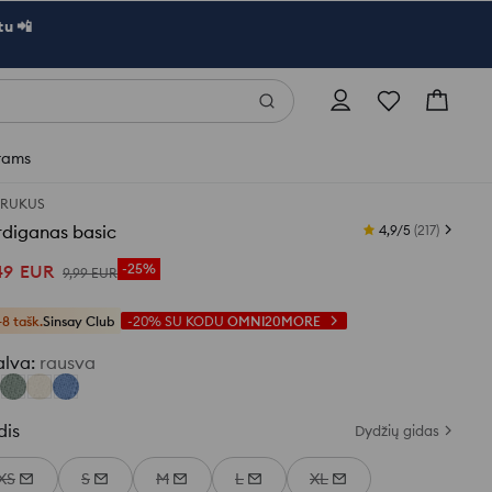
u 📲
rams
TRUKUS
rdiganas basic
4,9/5
(
217
)
49
EUR
-25%
9
,
99
EUR
+8 tašk.
Sinsay Club
-20%
SU KODU
OMNI20MORE
alva
:
rausva
dis
Dydžių gidas
XS
S
M
L
XL