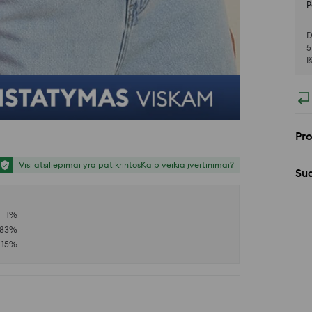
P
D
5
I
Pr
Visi atsiliepimai yra patikrintos
Kaip veikia įvertinimai?
Sud
1
%
83
%
15
%