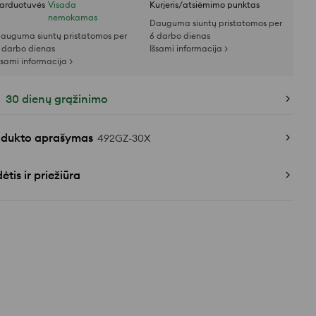
arduotuvės
Visada
Kurjeris/atsiėmimo punktas
nemokamas
Dauguma siuntų pristatomos per
auguma siuntų pristatomos per
6 darbo dienas
 darbo dienas
Išsami informacija >
šsami informacija >
30 dienų grąžinimo
odukto aprašymas
492GZ-30X
ėtis ir priežiūra