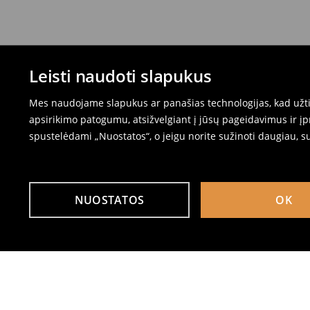
Leisti naudoti slapukus
Mes naudojame slapukus ar panašias technologijas, kad užtik
apsirikimo patogumu, atsižvelgiant į jūsų pageidavimus ir į
spustelėdami „Nuostatos“, o jeigu norite sužinoti daugiau, s
NUOSTATOS
OK