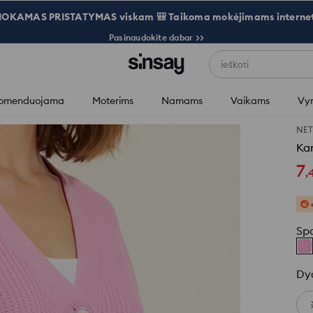
OKAMAS PRISTATYMAS viskam 🎒 Taikoma mokėjimams internet
Pasinaudokite dabar >>
ieškoti
omenduojama
Moterims
Namams
Vaikams
Vy
NE
Ka
7
,
Sp
Dy