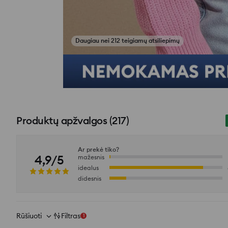
Daugiau nei 212 teigiamų atsiliepimų
Žiūrėti atsiliepimų nuotraukas
Produktų apžvalgos
(
217
)
Ar prekė tiko?
4,9/5
mažesnis
idealus
didesnis
Rūšiuoti
Filtras
1