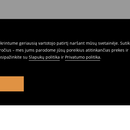
rintume geriausią vartotojo patirtį naršant mūsų svetainėje. Sutik
pročius – mes jums parodome jūsų poreikius atitinkančias prekes ir 
usipažinkite su
Slapukų politika
ir
Privatumo politika
.