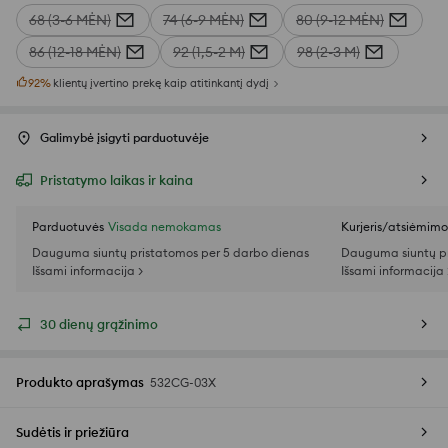
68 (3-6 MĖN)
74 (6-9 MĖN)
80 (9-12 MĖN)
86 (12-18 MĖN)
92 (1,5-2 M)
98 (2-3 M)
92
%
klientų įvertino prekę kaip atitinkantį dydį
Galimybė įsigyti parduotuvėje
Pristatymo laikas ir kaina
Parduotuvės
Visada nemokamas
Kurjeris/atsiėmim
Dauguma siuntų pristatomos per 5 darbo dienas
Dauguma siuntų pr
Išsami informacija >
Išsami informacija 
30 dienų grąžinimo
Produkto aprašymas
532CG-03X
Sudėtis ir priežiūra