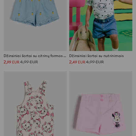
Džinsiniai šortai su citrinų formos siuvinėjimu
Džinsiniai šortai su nutrinimais
2
4,99
EUR
2
4,99
EUR
,
99
EUR
,
49
EUR