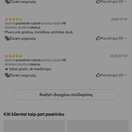
Naudinga
(
0
)
Žiūrėti originalą
2025-07-19
spalva
:
pastelinė rožinė
pirktas dydis
:
98
Atitinka dydžiui
:
idealus
Muvo yra gražus, minkštas, atitinka dydį
Naudinga
(
0
)
Žiūrėti originalą
2025-07-08
spalva
:
pastelinė rožinė
pirktas dydis
:
98
Atitinka dydžiui
:
idealus
🔥 labai graži, ok medžiaga
Naudinga
(
0
)
Žiūrėti originalą
Rodyti daugiau atsiliepimų
Kiti klientai taip pat pasirinko