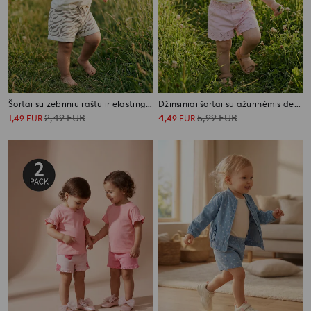
Šortai su zebriniu raštu ir elastingu juosmeniu
Džinsiniai šortai su ažūrinėmis detalėmis
1
2,49
EUR
4
5,99
EUR
,
49
EUR
,
49
EUR