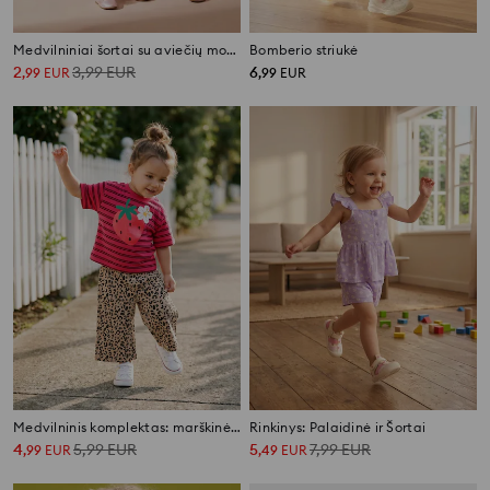
Medvilniniai šortai su aviečių motyvu, 2 vnt.
Bomberio striukė
2
3,99
EUR
6
,
99
EUR
,
99
EUR
Medvilninis komplektas: marškinėliai ir kelnės
Rinkinys: Palaidinė ir Šortai
4
5,99
EUR
5
7,99
EUR
,
99
EUR
,
49
EUR