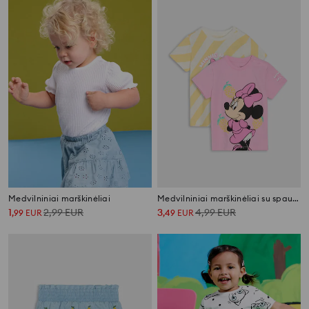
Medvilniniai marškinėliai
Medvilniniai marškinėliai su spauda 2 vnt Minnie Mouse
1
2,99
EUR
3
4,99
EUR
,
99
EUR
,
49
EUR