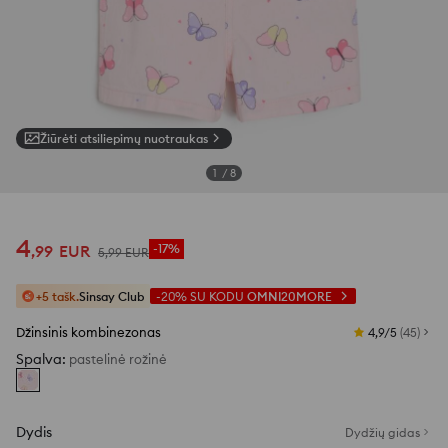
Žiūrėti atsiliepimų nuotraukas
1
/
8
4
,
99
EUR
-17%
5
,
99
EUR
+5 tašk.
Sinsay Club
-20%
SU KODU
OMNI20MORE
Džinsinis kombinezonas
4,9/5
(
45
)
Spalva
:
pastelinė rožinė
Dydis
Dydžių gidas