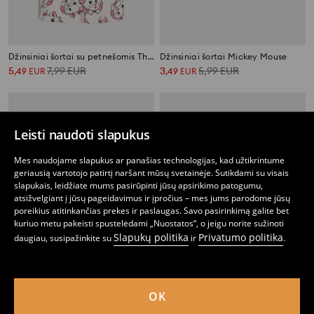
Džinsiniai šortai su petnešomis The Aristocats
Džinsiniai šortai Mickey Mouse
5
7,99
EUR
3
5,99
EUR
,
49
EUR
,
49
EUR
Leisti naudoti slapukus
Mes naudojame slapukus ar panašias technologijas, kad užtikrintume
geriausią vartotojo patirtį naršant mūsų svetainėje. Sutikdami su visais
slapukais, leidžiate mums pasirūpinti jūsų apsirikimo patogumu,
atsižvelgiant į jūsų pageidavimus ir įpročius – mes jums parodome jūsų
poreikius atitinkančias prekes ir paslaugas. Savo pasirinkimą galite bet
kuriuo metu pakeisti spustelėdami „Nuostatos“, o jeigu norite sužinoti
Slapukų politika
Privatumo politika
daugiau, susipažinkite su
ir
.
OK
Šortai
Šortai
1
3,99
EUR
2
3,99
EUR
,
99
EUR
,
99
EUR