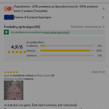
Papildomai -20% prekėms su Išpardavimas iki -50% perkant
bent 2 prekes (Taisyklės)
Esame iš Europos Sąjungos
Produktų apžvalgos
(
45
)
Peržiūrėti atsiliepimus
Visi atsiliepimai yra patikrintos
Kaip veikia įvertinimai?
Ar prekė tiko?
4,9/5
mažesnis
8
%
idealus
92
%
didesnis
0
%
2025-07-21
spalva
:
pastelinė rožinė
pirktas dydis
:
92
Atitinka dydžiui
:
idealus
Jo kokybė yra gera. Šiek tiek tvirtesnis, bet tobulas👍️