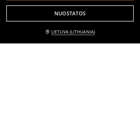
NUOSTATOS
Praneškite man
LIETUVA (LITHUANIA)
Šortai
Šortai
1
4,99
EUR
1
2,99
EUR
,
99
EUR
,
49
EUR