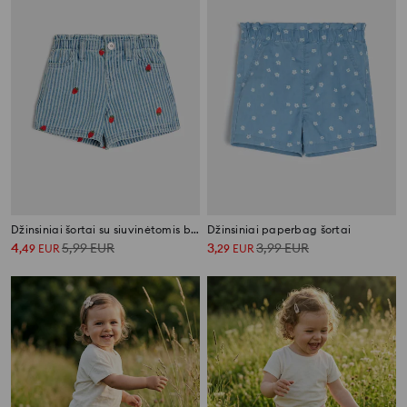
Džinsiniai šortai su siuvinėtomis braškėmis
Džinsiniai paperbag šortai
4
5,99
EUR
3
3,99
EUR
,
49
EUR
,
29
EUR