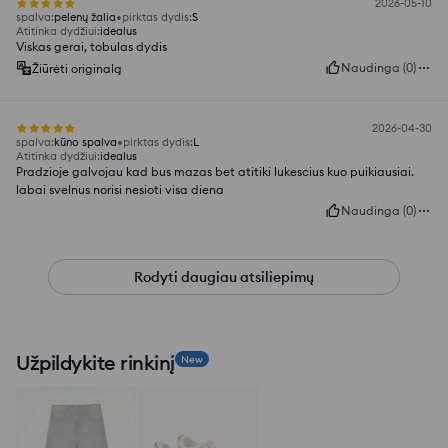
2026-05-10
spalva
:
pelenų žalia
pirktas dydis
:
S
Atitinka dydžiui
:
idealus
Viskas gerai, tobulas dydis
Naudinga
(
0
)
Žiūrėti originalą
2026-04-30
spalva
:
kūno spalva
pirktas dydis
:
L
Atitinka dydžiui
:
idealus
Pradzioje galvojau kad bus mazas bet atitiki lukescius kuo puikiausiai.
labai svelnus norisi nesioti visa diena
Naudinga
(
0
)
Rodyti daugiau atsiliepimų
Užpildykite rinkinį
New