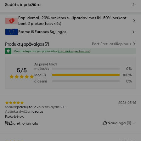
Sudėtis ir priežiūra
Papildomai -20% prekėms su Išpardavimas iki -50% perkant
bent 2 prekes (Taisyklės)
Esame iš Europos Sąjungos
Produktų apžvalgos
(
7
)
Peržiūrėti atsiliepimus
Visi atsiliepimai yra patikrintos
Kaip veikia įvertinimai?
Ar prekė tiko?
5/5
mažesnis
0
%
idealus
100
%
didesnis
0
%
2026-05-16
spalva
:
pelenų žalia
pirktas dydis
:
2XL
Atitinka dydžiui
:
idealus
Kokybė ok
Naudinga
(
0
)
Žiūrėti originalą