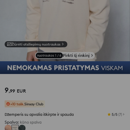
Žiūrėti atsiliepimų nuotraukas
Pirkti šį rinkinį
nuotraukos
1
/
6
9
,
99
EUR
+10 tašk.
Sinsay Club
Džemperis su apvalia iškirpte ir spauda
5/5
(
7
)
Spalva
:
kūno spalva