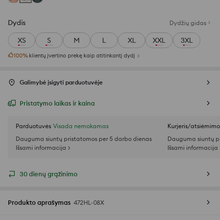
Dydis
Dydžių gidas
XS
S
M
L
XL
XXL
3XL
100
%
klientų įvertino prekę kaip atitinkantį dydį
Galimybė įsigyti parduotuvėje
Pristatymo laikas ir kaina
Parduotuvės
Visada nemokamas
Kurjeris/atsiėmim
Dauguma siuntų pristatomos per 5 darbo dienas
Dauguma siuntų pr
Išsami informacija >
Išsami informacija 
30 dienų grąžinimo
Produkto aprašymas
472HL-08X