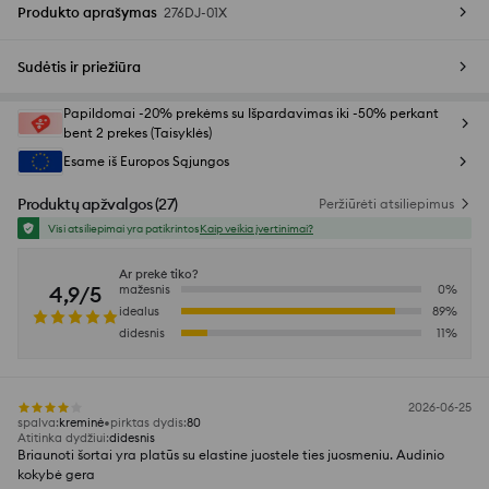
Produkto aprašymas
276DJ-01X
Sudėtis ir priežiūra
Papildomai -20% prekėms su Išpardavimas iki -50% perkant
bent 2 prekes (Taisyklės)
Esame iš Europos Sąjungos
Produktų apžvalgos
(
27
)
Peržiūrėti atsiliepimus
Visi atsiliepimai yra patikrintos
Kaip veikia įvertinimai?
Ar prekė tiko?
4,9/5
mažesnis
0
%
idealus
89
%
didesnis
11
%
2026-06-25
spalva
:
kreminė
pirktas dydis
:
80
Atitinka dydžiui
:
didesnis
Briaunoti šortai yra platūs su elastine juostele ties juosmeniu. Audinio
kokybė gera