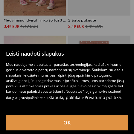
Medvilniniai dviratininko šortai 3 pack
2 šortų pakuotė
3
4,49
EUR
2
4,49
EUR
,
49
EUR
,
49
EUR
Leisti naudoti slapukus
Mes naudojame slapukus ar panašias technologijas, kad užtikrintume
geriausią vartotojo patirtį naršant mūsų svetainėje. Sutikdami su visais
slapukais, leidžiate mums pasirūpinti jūsų apsirikimo patogumu,
atsižvelgiant į jūsų pageidavimus ir įpročius – mes jums parodome jūsų
poreikius atitinkančias prekes ir paslaugas. Savo pasirinkimą galite bet
kuriuo metu pakeisti spustelėdami „Nuostatos“, o jeigu norite sužinoti
Slapukų politika
Privatumo politika
daugiau, susipažinkite su
ir
.
OK
Medvilniniai šortai 7 pack
2 dalių medvilninių tampių rinkinys
7
9,99
EUR
4
,
49
EUR
,
49
EUR