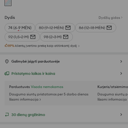
Dydis
Dydžių gidas
74 (6-9 MĖN)
80 (9-12 MĖN)
86 (12-18 MĖN)
92 (1,5-2 M)
98 (2-3 M)
89
%
klientų įvertino prekę kaip atitinkantį dydį
Galimybė įsigyti parduotuvėje
Pristatymo laikas ir kaina
Parduotuvės
Visada nemokamas
Kurjeris/atsiėmim
Dauguma siuntų pristatomos per 5 darbo dienas
Dauguma siuntų pr
Išsami informacija >
Išsami informacija 
30 dienų grąžinimo