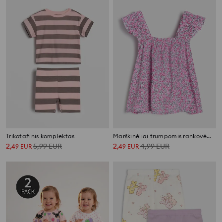
Trikotažinis komplektas
Marškinėliai trumpomis rankovėmis su dekoratyvia iškirpte
2
5,99
EUR
2
4,99
EUR
,
49
EUR
,
49
EUR