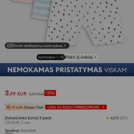
Žiūrėti atsiliepimų nuotraukas
Pirkti šį rinkinį
nuotraukos
1
/
15
3
,
99
EUR
-33%
5
,
99
EUR
+4 tašk.
Sinsay Club
-20%
SU KODU
OMNI20MORE
Dviratininko šortai 3 pack
4,9/5
(
27
)
1,33 EUR
/
1 vnt.
Spalva
:
kreminė