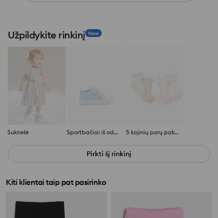
Užpildykite rinkinį
New
Suknelė
Sportbačiai iš odos imitacijos
5 kojinių porų pakuotė
Pirkti šį rinkinį
Kiti klientai taip pat pasirinko