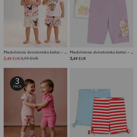
Medvilniniai dviratininko šortai – 2 vnt. Bing
Medvilniniai dviratininko šortai – 2 vnt. Care Bears
2
3,99
EUR
3
,
49
EUR
,
49
EUR