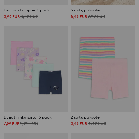
Trumpos tamprės 4 pack
5 šortų pakuotė
3
8,99
EUR
5
7,99
EUR
,
99
EUR
,
49
EUR
Dviratininko šortai 5 pack
2 šortų pakuotė
7
9,99
EUR
3
4,49
EUR
,
99
EUR
,
49
EUR