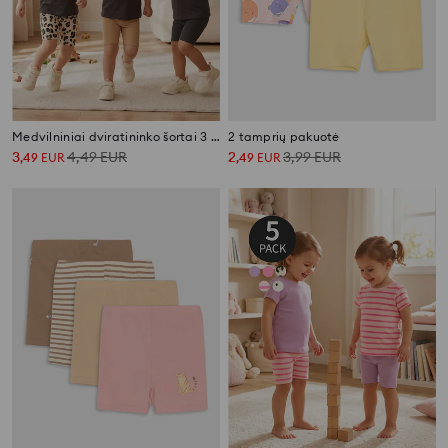
Medvilniniai dviratininko šortai 3 pack
2 tamprių pakuotė
3
4,49
EUR
2
3,99
EUR
,
49
EUR
,
49
EUR