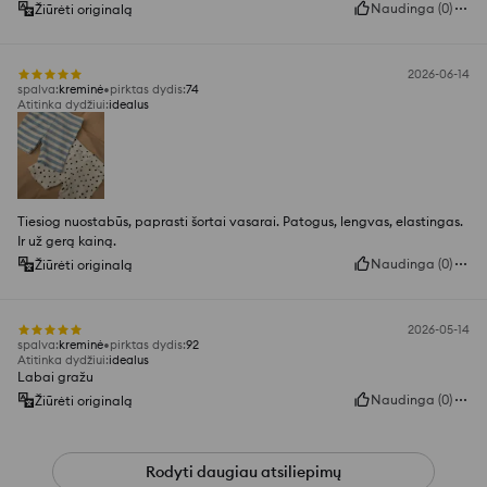
Naudinga
(
0
)
Žiūrėti originalą
2026-06-14
spalva
:
kreminė
pirktas dydis
:
74
Atitinka dydžiui
:
idealus
Tiesiog nuostabūs, paprasti šortai vasarai. Patogus, lengvas, elastingas.
Ir už gerą kainą.
Naudinga
(
0
)
Žiūrėti originalą
2026-05-14
spalva
:
kreminė
pirktas dydis
:
92
Atitinka dydžiui
:
idealus
Labai gražu
Naudinga
(
0
)
Žiūrėti originalą
Rodyti daugiau atsiliepimų