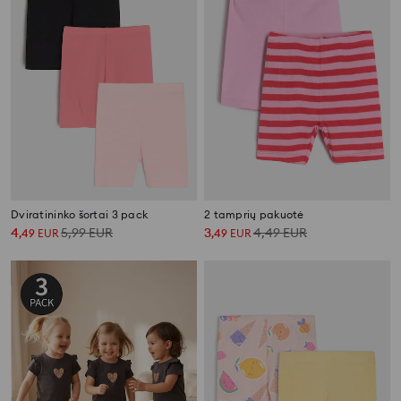
Dviratininko šortai 3 pack
2 tamprių pakuotė
4
5,99
EUR
3
4,49
EUR
,
49
EUR
,
49
EUR