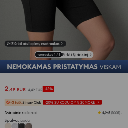
Žiūrėti atsiliepimų nuotraukas
Pirkti šį rinkinį
nuotraukos
1
/
5
2
,
49
EUR
-45%
4
,
49
EUR
+3 tašk.
Sinsay Club
-20%
SU KODU
OMNI20MORE
Dviratininko šortai
4,9/5
(
1005
)
Spalva
:
juoda