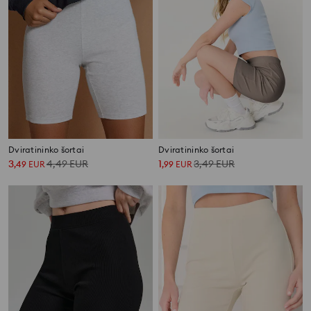
Dviratininko šortai
Dviratininko šortai
3
4,49
EUR
1
3,49
EUR
,
49
EUR
,
99
EUR