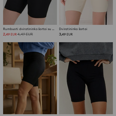
Rumbuoti dviratininko šortai su medvilne
Dviratininko šortai
2
4,49
EUR
3
,
49
EUR
,
49
EUR