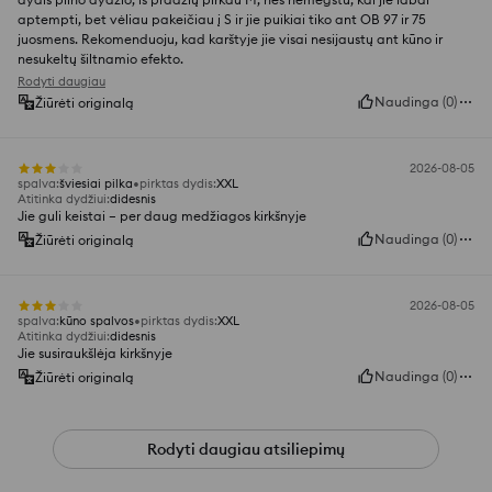
aptempti, bet vėliau pakeičiau į S ir jie puikiai tiko ant OB 97 ir 75
juosmens. Rekomenduoju, kad karštyje jie visai nesijaustų ant kūno ir
nesukeltų šiltnamio efekto.
Rodyti daugiau
Naudinga
(
0
)
Žiūrėti originalą
2026-08-05
spalva
:
šviesiai pilka
pirktas dydis
:
XXL
Atitinka dydžiui
:
didesnis
Jie guli keistai – per daug medžiagos kirkšnyje
Naudinga
(
0
)
Žiūrėti originalą
2026-08-05
spalva
:
kūno spalvos
pirktas dydis
:
XXL
Atitinka dydžiui
:
didesnis
Jie susiraukšlėja kirkšnyje
Naudinga
(
0
)
Žiūrėti originalą
Rodyti daugiau atsiliepimų