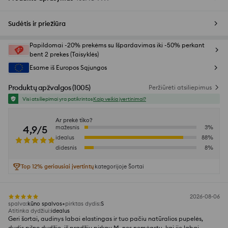
Sudėtis ir priežiūra
Papildomai -20% prekėms su Išpardavimas iki -50% perkant
bent 2 prekes (Taisyklės)
Esame iš Europos Sąjungos
Produktų apžvalgos
(
1005
)
Peržiūrėti atsiliepimus
Visi atsiliepimai yra patikrintos
Kaip veikia įvertinimai?
Ar prekė tiko?
4,9/5
mažesnis
3
%
idealus
88
%
didesnis
8
%
Top 12% geriausiai įvertintų
kategorijoje Šortai
2026-08-06
spalva
:
kūno spalvos
pirktas dydis
:
S
Atitinka dydžiui
:
idealus
Geri šortai, audinys labai elastingas ir tuo pačiu natūralios pupelės,
dydis pilno dydžio, iš pradžių pirkau M, nes nemėgstu, kai jie labai