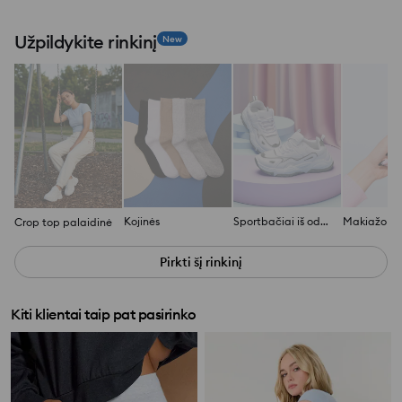
Užpildykite rinkinį
New
Kojinės
Sportbačiai iš odos imitacijos
Crop top palaidinė
Pirkti šį rinkinį
Kiti klientai taip pat pasirinko