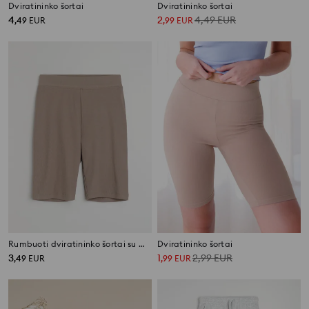
Dviratininko šortai
Dviratininko šortai
4
2
4,49
EUR
,
49
EUR
,
99
EUR
Rumbuoti dviratininko šortai su medvilne
Dviratininko šortai
3
1
2,99
EUR
,
49
EUR
,
99
EUR