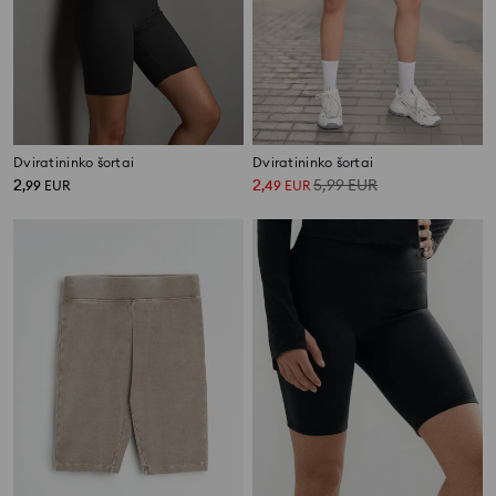
Dviratininko šortai
Dviratininko šortai
2
2
5,99
EUR
,
99
EUR
,
49
EUR