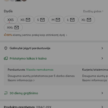
Dydis
Dydžių gidas
XXS
XS
S
M
L
XL
XXL
88
%
klientų įvertino prekę kaip atitinkantį dydį
Galimybė įsigyti parduotuvėje
Pristatymo laikas ir kaina
Parduotuvės
Visada nemokamas
Kurjeris/atsiėmim
Dauguma siuntų pristatomos per 5 darbo dienas
Dauguma siuntų pr
Išsami informacija >
Išsami informacija 
30 dienų grąžinimo
Produkto aprašymas
108AC-99X