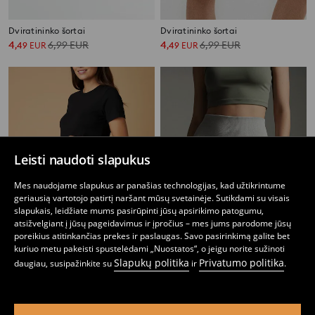
Dviratininko šortai
Dviratininko šortai
4
6,99
EUR
4
6,99
EUR
,
49
EUR
,
49
EUR
Leisti naudoti slapukus
Mes naudojame slapukus ar panašias technologijas, kad užtikrintume
geriausią vartotojo patirtį naršant mūsų svetainėje. Sutikdami su visais
slapukais, leidžiate mums pasirūpinti jūsų apsirikimo patogumu,
atsižvelgiant į jūsų pageidavimus ir įpročius – mes jums parodome jūsų
poreikius atitinkančias prekes ir paslaugas. Savo pasirinkimą galite bet
kuriuo metu pakeisti spustelėdami „Nuostatos“, o jeigu norite sužinoti
Slapukų politika
Privatumo politika
daugiau, susipažinkite su
ir
.
MAMOS dviratininko šortai
Dviratininko šortai
4
9,99
EUR
2
4,99
EUR
,
49
EUR
,
49
EUR