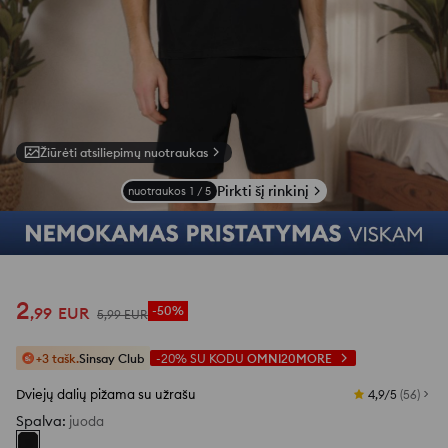
Žiūrėti atsiliepimų nuotraukas
Pirkti šį rinkinį
nuotraukos
1
/
5
2
,
99
EUR
-50%
5
,
99
EUR
+3 tašk.
Sinsay Club
-20%
SU KODU
OMNI20MORE
Dviejų dalių pižama su užrašu
4,9/5
(
56
)
Spalva
:
juoda