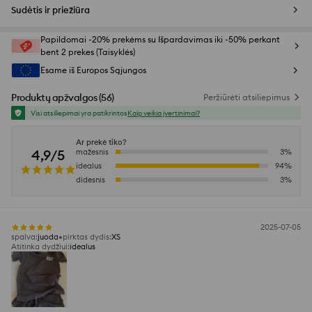
Sudėtis ir priežiūra
Papildomai -20% prekėms su Išpardavimas iki -50% perkant
bent 2 prekes (Taisyklės)
Esame iš Europos Sąjungos
Produktų apžvalgos
(
56
)
Peržiūrėti atsiliepimus
Visi atsiliepimai yra patikrintos
Kaip veikia įvertinimai?
Ar prekė tiko?
4,9/5
mažesnis
3
%
idealus
94
%
didesnis
3
%
2025-07-05
spalva
:
juoda
pirktas dydis
:
XS
Atitinka dydžiui
:
idealus