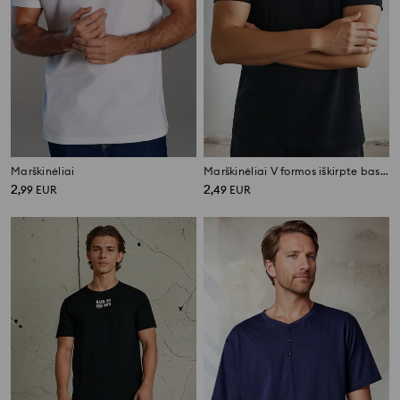
Marškinėliai
Marškinėliai V formos iškirpte basic
2
2
,
99
EUR
,
49
EUR