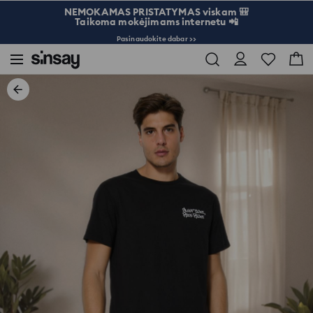
NEMOKAMAS PRISTATYMAS viskam 🎒
Taikoma mokėjimams internetu 📲
Pasinaudokite dabar >>