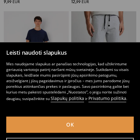
9
12
,
99
EUR
,
99
EUR
Leisti naudoti slapukus
Mes naudojame slapukus ar panašias technologijas, kad užtikrintume
geriausią vartotojo patirtį naršant mūsų svetainėje. Sutikdami su visais
slapukais, leidžiate mums pasirūpinti jūsų apsirikimo patogumu,
atsižvelgiant į jūsų pageidavimus ir įpročius – mes jums parodome jūsų
poreikius atitinkančias prekes ir paslaugas. Savo pasirinkimą galite bet
kuriuo metu pakeisti spustelėdami „Nuostatos“, o jeigu norite sužinoti
Slapukų politika
Privatumo politika
daugiau, susipažinkite su
ir
.
Dviejų dalių medvilninė pižama
Jogger kelnės
17
6
,
99
EUR
,
99
EUR
OK