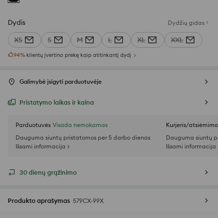
Dydis
Dydžių gidas
XS
S
M
L
XL
XXL
94
%
klientų įvertino prekę kaip atitinkantį dydį
Galimybė įsigyti parduotuvėje
Pristatymo laikas ir kaina
Parduotuvės
Visada nemokamas
Kurjeris/atsiėmim
Dauguma siuntų pristatomos per 5 darbo dienas
Dauguma siuntų pr
Išsami informacija >
Išsami informacija 
30 dienų grąžinimo
Produkto aprašymas
579CX-99X