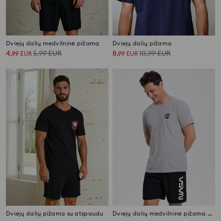
Dviejų dalių medvilninė pižama
Dviejų dalių pižama
4
5,99
EUR
8
10,99
EUR
,
99
EUR
,
99
EUR
Dviejų dalių pižama su atspaudu
Dviejų dalių medvilninė pižama NASA