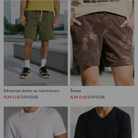
Džinsiniai šortai su nutrinimais
Šortai
4
7,99
EUR
4
9,99
EUR
,
99
EUR
,
99
EUR