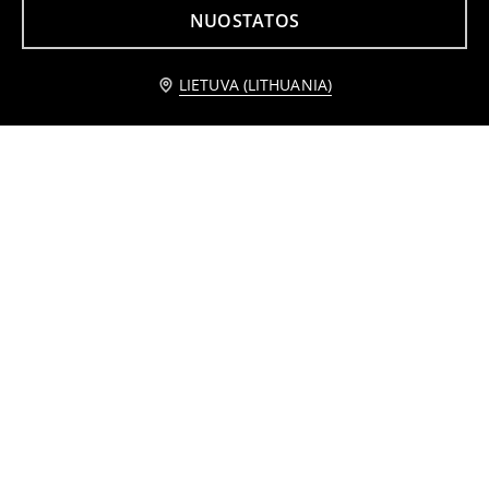
NUOSTATOS
Praneškite man
LIETUVA (LITHUANIA)
Marškinėliai
Jogger kelnės
2
6
,
49
EUR
,
99
EUR