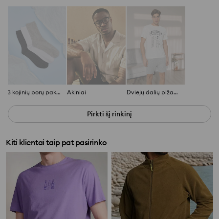
3 kojinių porų pakuotė
Akiniai
Dviejų dalių pižama
Pirkti šį rinkinį
Kiti klientai taip pat pasirinko