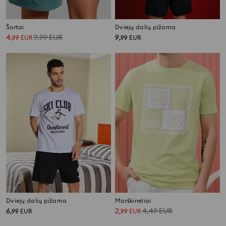
Šortai
Dviejų dalių pižama
4
9,99
EUR
9
,
99
EUR
,
99
EUR
Dviejų dalių pižama
Marškinėliai
6
2
4,49
EUR
,
99
EUR
,
99
EUR