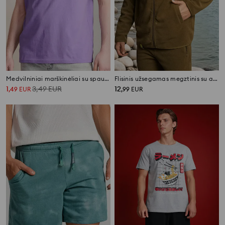
Medvilniniai marškinėliai su spauda
Flisinis užsegamas megztinis su aukšta apykakle
1
3,49
EUR
12
,
49
EUR
,
99
EUR