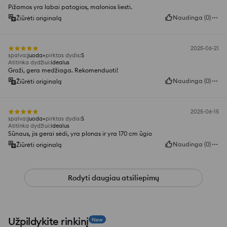
Pižamos yra labai patogios, malonios liesti.
Naudinga
(
0
)
Žiūrėti originalą
2025-06-21
spalva
:
juoda
pirktas dydis
:
S
Atitinka dydžiui
:
idealus
Graži, gera medžiaga. Rekomenduoti!
Naudinga
(
0
)
Žiūrėti originalą
2025-06-15
spalva
:
juoda
pirktas dydis
:
S
Atitinka dydžiui
:
idealus
Sūnaus, jis gerai sėdi, yra plonas ir yra 170 cm ūgio
Naudinga
(
0
)
Žiūrėti originalą
Rodyti daugiau atsiliepimų
Užpildykite rinkinį
New