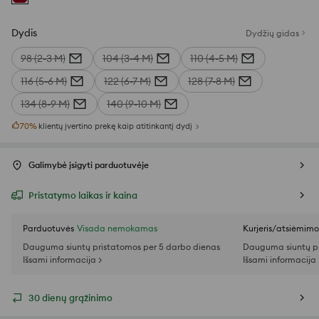
Dydis
Dydžių gidas
98 (2-3 M)
104 (3-4 M)
110 (4-5 M)
116 (5-6 M)
122 (6-7 M)
128 (7-8 M)
134 (8-9 M)
140 (9-10 M)
70
%
klientų įvertino prekę kaip atitinkantį dydį
Galimybė įsigyti parduotuvėje
Pristatymo laikas ir kaina
Parduotuvės
Visada nemokamas
Kurjeris/atsiėmim
Dauguma siuntų pristatomos per 5 darbo dienas
Dauguma siuntų pr
Išsami informacija >
Išsami informacija 
30 dienų grąžinimo