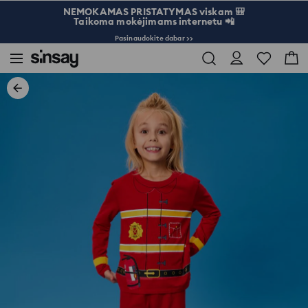
NEMOKAMAS PRISTATYMAS viskam 🎒
Taikoma mokėjimams internetu 📲
Pasinaudokite dabar >>