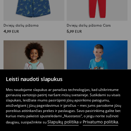
Dviejų dalių pižama
Dviejų dalių pižama Cars
4
5
,
99
EUR
,
99
EUR
Leisti naudoti slapukus
Mes naudojame slapukus ar panašias technologijas, kad užtikrintume
geriausią vartotojo patirtį naršant mūsų svetainėje. Sutikdami su visais
slapukais, leidžiate mums pasirūpinti jūsų apsirikimo patogumu,
atsižvelgiant į jūsų pageidavimus ir įpročius – mes jums parodome jūsų
poreikius atitinkančias prekes ir paslaugas. Savo pasirinkimą galite bet
kuriuo metu pakeisti spustelėdami „Nuostatos“, o jeigu norite sužinoti
Slapukų politika
Privatumo politika
daugiau, susipažinkite su
ir
.
Dviejų dalių pižama su gydytojo motyvu
Dviejų dalių medvilninė pižama Sonic the Hedgehog