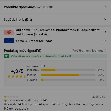
Produkto aprašymas
165CG-33X
Sudėtis ir priežiūra
Papildomai -20% prekėms su Išpardavimas iki -50% perkant
bent 2 prekes (Taisyklės)
Esame iš Europos Sąjungos
Produktų apžvalgos
(
115
)
Peržiūrėti atsiliepimus
Visi atsiliepimai yra patikrintos
Kaip veikia įvertinimai?
Ar prekė tiko?
4,3/5
mažesnis
26
%
idealus
70
%
didesnis
4
%
2026-03-09
spalva
:
raudona
pirktas dydis
:
140
Užsakyta 140cm dydžio. Atvyko: 134 cm megztinis, 116 cm pangalonas
140 cm pakuotėje