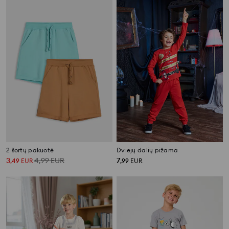
2 šortų pakuotė
Dviejų dalių pižama
3
4,99
EUR
7
,
49
EUR
,
99
EUR