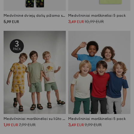
Medvilninė dviejų dalių pižama su tamsoje šviečiančiais elementais PAW Patrol
Medvilniniai marškinėliai 5 pack
5
3
10,99
EUR
,
99
EUR
,
49
EUR
Medvilniniai marškinėliai su liūto spauda 3 pack
Medvilniniai marškinėliai 5 pack
1
7,99
EUR
3
9,99
EUR
,
99
EUR
,
49
EUR