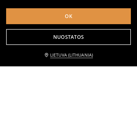
6
5
,
99
EUR
,
49
EUR
OK
NUOSTATOS
Praneškite man
LIETUVA (LITHUANIA)
Dviejų dalių pižama How to train your dragon
Marškinėliai 2 vnt.
4
1
4,49
EUR
,
99
EUR
,
99
EUR