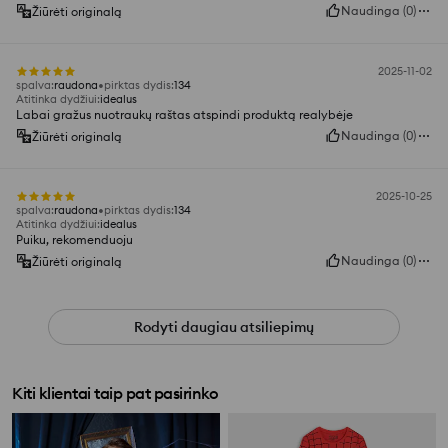
Naudinga
(
0
)
Žiūrėti originalą
2025-11-02
spalva
:
raudona
pirktas dydis
:
134
Atitinka dydžiui
:
idealus
Labai gražus nuotraukų raštas atspindi produktą realybėje
Naudinga
(
0
)
Žiūrėti originalą
2025-10-25
spalva
:
raudona
pirktas dydis
:
134
Atitinka dydžiui
:
idealus
Puiku, rekomenduoju
Naudinga
(
0
)
Žiūrėti originalą
Rodyti daugiau atsiliepimų
Kiti klientai taip pat pasirinko