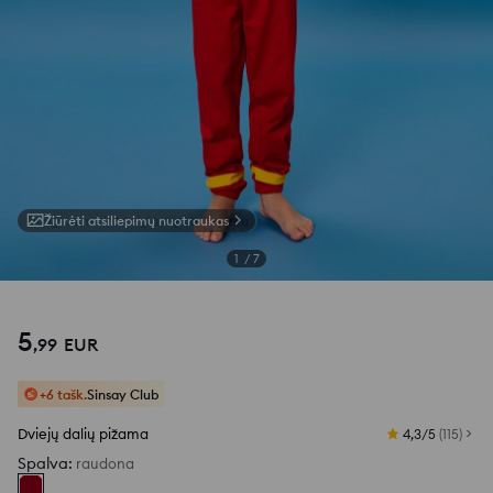
Žiūrėti atsiliepimų nuotraukas
1
/
7
5
,
99
EUR
+6 tašk.
Sinsay Club
Dviejų dalių pižama
4,3/5
(
115
)
Spalva
:
raudona