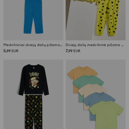
Medvilniniai dviejų dalių pižama su spaudiniu PAW Patrol
Dviejų dalių medvilninė pižama SpongeBob
5
7
,
99
EUR
,
99
EUR