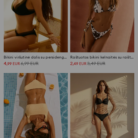
Bikini viršutinė dalis su persidengiančia V formos iškirpte
Raštuotos bikini kelnaitės su raišteliais šonuose
4
6,99
EUR
2
3,49
EUR
,
99
EUR
,
49
EUR