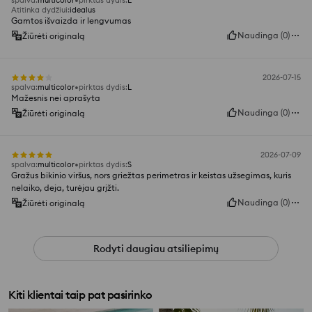
spalva
:
multicolor
pirktas dydis
:
L
Atitinka dydžiui
:
idealus
Gamtos išvaizda ir lengvumas
Naudinga
(
0
)
Žiūrėti originalą
2026-07-15
spalva
:
multicolor
pirktas dydis
:
L
Mažesnis nei aprašyta
Naudinga
(
0
)
Žiūrėti originalą
2026-07-09
spalva
:
multicolor
pirktas dydis
:
S
Gražus bikinio viršus, nors griežtas perimetras ir keistas užsegimas, kuris
nelaiko, deja, turėjau grįžti.
Naudinga
(
0
)
Žiūrėti originalą
Rodyti daugiau atsiliepimų
Kiti klientai taip pat pasirinko