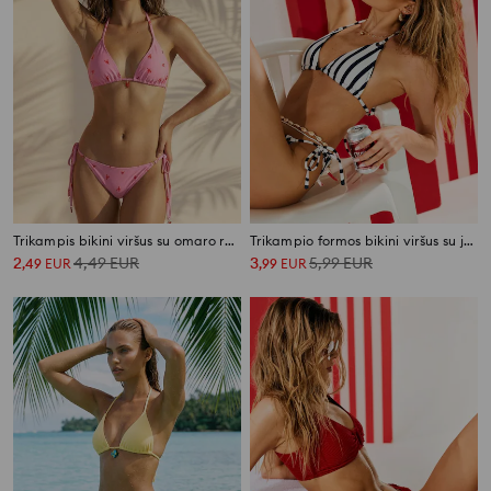
Trikampis bikini viršus su omaro raštu
Trikampio formos bikini viršus su juostelėmis
2
4,49
EUR
3
5,99
EUR
,
49
EUR
,
99
EUR