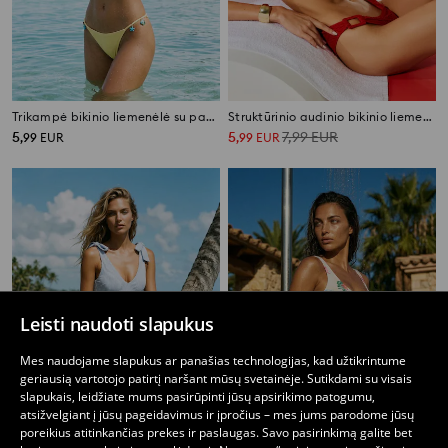
Trikampė bikinio liemenėlė su pakabuku
Struktūrinio audinio bikinio liemenėlė
5
5
7,99
EUR
,
99
EUR
,
99
EUR
Leisti naudoti slapukus
Mes naudojame slapukus ar panašias technologijas, kad užtikrintume
geriausią vartotojo patirtį naršant mūsų svetainėje. Sutikdami su visais
slapukais, leidžiate mums pasirūpinti jūsų apsirikimo patogumu,
atsižvelgiant į jūsų pageidavimus ir įpročius – mes jums parodome jūsų
poreikius atitinkančias prekes ir paslaugas. Savo pasirinkimą galite bet