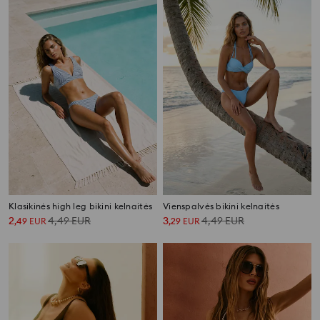
Klasikinės high leg bikini kelnaitės
Vienspalvės bikini kelnaitės
2
4,49
EUR
3
4,49
EUR
,
49
EUR
,
29
EUR