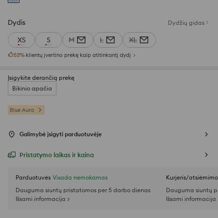
Dydis
Dydžių gidas
XS
S
M
L
XL
53
%
klientų įvertino prekę kaip atitinkantį dydį
Įsigykite derančią prekę
Bikinio apačia
Blue Aura
Galimybė įsigyti parduotuvėje
Pristatymo laikas ir kaina
Parduotuvės
Visada nemokamas
Kurjeris/atsiėmim
Dauguma siuntų pristatomos per 5 darbo dienas
Dauguma siuntų pr
Išsami informacija >
Išsami informacija 