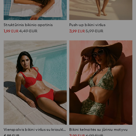
Struktūrinis bikinio apatinis
Push-up bikini viršus
1
4,49
EUR
3
5,99
EUR
,
99
EUR
,
99
EUR
Vienspalvis bikini viršus su kriauklės stiliaus apdaila
Bikini kelnaitės su jūriniu motyvu
6
3
6,99
EUR
,
99
EUR
,
99
EUR