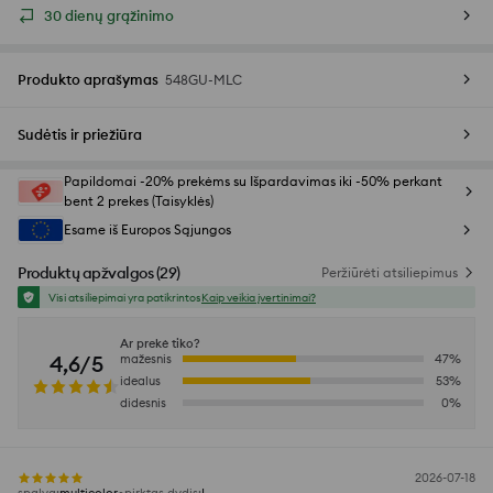
30 dienų grąžinimo
Produkto aprašymas
548GU-MLC
Sudėtis ir priežiūra
Papildomai -20% prekėms su Išpardavimas iki -50% perkant
bent 2 prekes (Taisyklės)
Esame iš Europos Sąjungos
Produktų apžvalgos
(
29
)
Peržiūrėti atsiliepimus
Visi atsiliepimai yra patikrintos
Kaip veikia įvertinimai?
Ar prekė tiko?
4,6/5
mažesnis
47
%
idealus
53
%
didesnis
0
%
2026-07-18