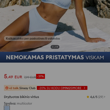
Kažkas pirko per paskutines 8 valandas
1
/
9
5
,
49
EUR
-31%
7
,
99
EUR
+6 tašk.
Sinsay Club
-20%
SU KODU
OMNI20MORE
Dryžuotas bikinio viršus
4,6/5
(
29
)
Spalva
:
multicolor