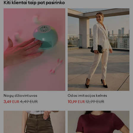
Kiti klientai taip pat pasirinko
Nagų džiovintuvas
Odos imitacijos kelnės
3
4,49
EUR
10
12,99
EUR
,
49
EUR
,
99
EUR