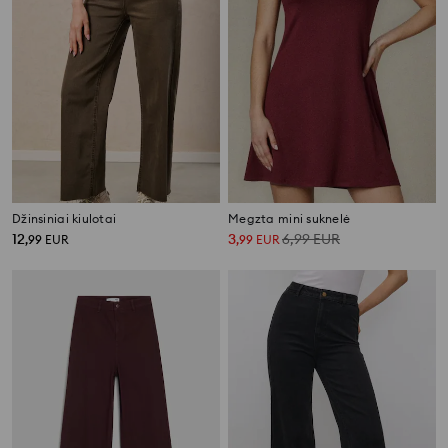
Džinsiniai kiulotai
Megzta mini suknelė
12
3
6,99
EUR
,
99
EUR
,
99
EUR