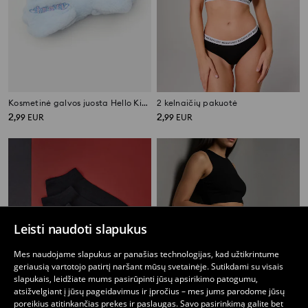
Kosmetinė galvos juosta Hello Kitty
2 kelnaičių pakuotė
2
2
,
99
EUR
,
99
EUR
Leisti naudoti slapukus
Mes naudojame slapukus ar panašias technologijas, kad užtikrintume
geriausią vartotojo patirtį naršant mūsų svetainėje. Sutikdami su visais
slapukais, leidžiate mums pasirūpinti jūsų apsirikimo patogumu,
atsižvelgiant į jūsų pageidavimus ir įpročius – mes jums parodome jūsų
poreikius atitinkančias prekes ir paslaugas. Savo pasirinkimą galite bet