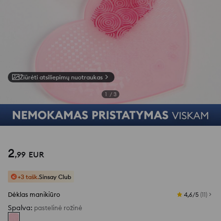
Žiūrėti atsiliepimų nuotraukas
1
/
3
2
,
99
EUR
+3 tašk.
Sinsay Club
Dėklas manikiūro
4,6/5
(
11
)
Spalva
:
pastelinė rožinė