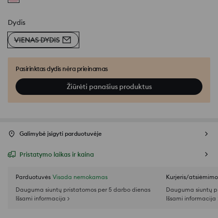
Dydis
VIENAS DYDIS
Pasirinktas dydis nėra prieinamas
Žiūrėti panašius produktus
Galimybė įsigyti parduotuvėje
Pristatymo laikas ir kaina
Parduotuvės
Visada nemokamas
Kurjeris/atsiėmim
Dauguma siuntų pristatomos per 5 darbo dienas
Dauguma siuntų pr
Išsami informacija >
Išsami informacija 