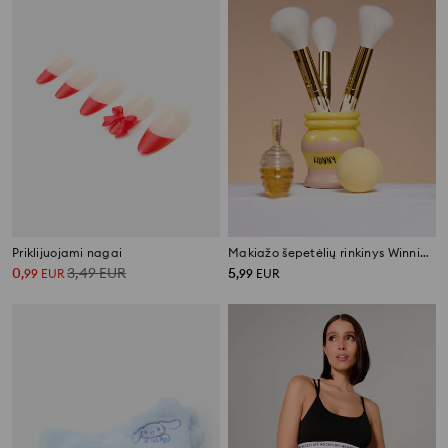
Priklijuojami nagai
Makiažo šepetėlių rinkinys Winnie te Pooh
0
3,49
EUR
5
,
99
EUR
,
99
EUR