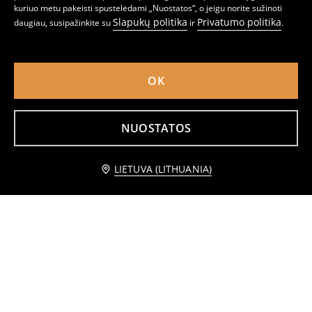
kuriuo metu pakeisti spustelėdami „Nuostatos“, o jeigu norite sužinoti
Slapukų politika
Privatumo politika
daugiau, susipažinkite su
ir
.
5 kojinių porų pakuotė
Dviratininko šortai
2
2
,
49
EUR
,
99
EUR
OK
NUOSTATOS
Praneškite man
LIETUVA (LITHUANIA)
Klasikinis vieneilis paltas
Platėjantys džinsai
18
32,99
EUR
10
14,99
EUR
,
99
EUR
,
49
EUR