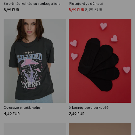
Sportinės kelnės su rankogaliais
Platėjantys džinsai
5
5
8,99
EUR
,
99
EUR
,
99
EUR
Oversize marškinėliai
5 kojinių porų pakuotė
4
2
,
49
EUR
,
49
EUR