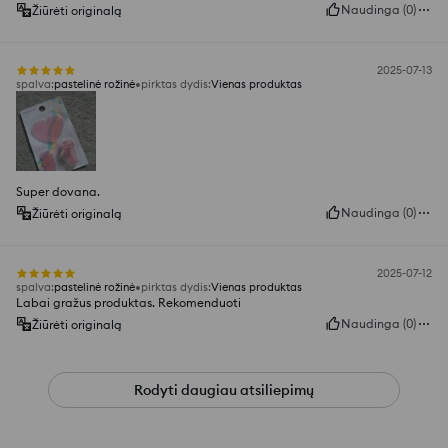
Naudinga
(
0
)
Žiūrėti originalą
2025-07-13
spalva
:
pastelinė rožinė
pirktas dydis
:
Vienas produktas
Super dovana.
Naudinga
(
0
)
Žiūrėti originalą
2025-07-12
spalva
:
pastelinė rožinė
pirktas dydis
:
Vienas produktas
Labai gražus produktas. Rekomenduoti
Naudinga
(
0
)
Žiūrėti originalą
Rodyti daugiau atsiliepimų