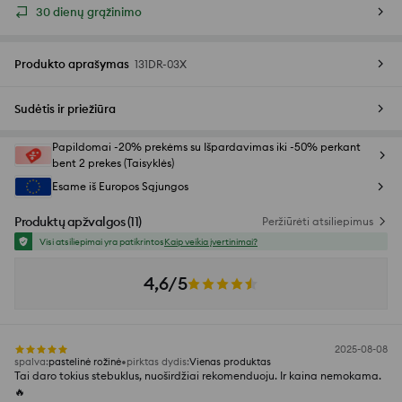
30 dienų grąžinimo
Produkto aprašymas
131DR-03X
Sudėtis ir priežiūra
Papildomai -20% prekėms su Išpardavimas iki -50% perkant
bent 2 prekes (Taisyklės)
Esame iš Europos Sąjungos
Produktų apžvalgos
(
11
)
Peržiūrėti atsiliepimus
Visi atsiliepimai yra patikrintos
Kaip veikia įvertinimai?
4,6/5
2025-08-08
spalva
:
pastelinė rožinė
pirktas dydis
:
Vienas produktas
Tai daro tokius stebuklus, nuoširdžiai rekomenduoju. Ir kaina nemokama.
🔥