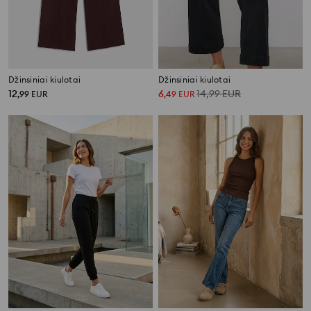
Džinsiniai kiulotai
Džinsiniai kiulotai
12
6
14,99
EUR
,
99
EUR
,
49
EUR