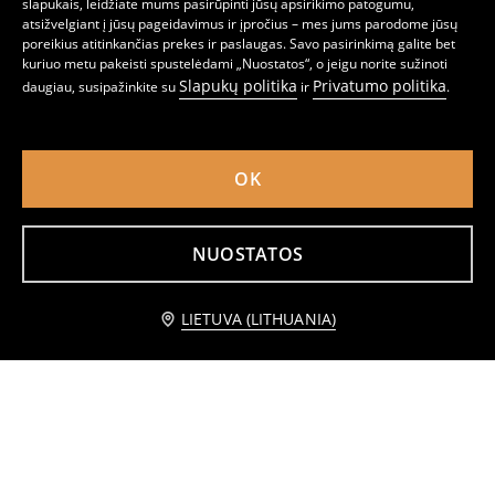
slapukais, leidžiate mums pasirūpinti jūsų apsirikimo patogumu,
atsižvelgiant į jūsų pageidavimus ir įpročius – mes jums parodome jūsų
poreikius atitinkančias prekes ir paslaugas. Savo pasirinkimą galite bet
kuriuo metu pakeisti spustelėdami „Nuostatos“, o jeigu norite sužinoti
Slapukų politika
Privatumo politika
daugiau, susipažinkite su
ir
.
Dekoratyvinė pagalvėlė musmirės formos
Dekoratyvinė pagalvė moliūgo formos
7
7
,
99
EUR
,
99
EUR
OK
NUOSTATOS
Praneškite man
LIETUVA (LITHUANIA)
Dekoratyvinė pagalvė moliūgo formos su siuvinėjimu
Dekoratyvinė pagalvėlė