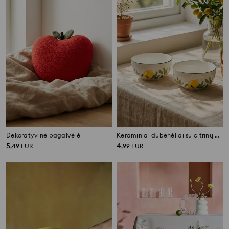
Dekoratyvinė pagalvėlė
Keraminiai dubenėliai su citrinų motyvu 2 pack
5
4
,
49
EUR
,
99
EUR