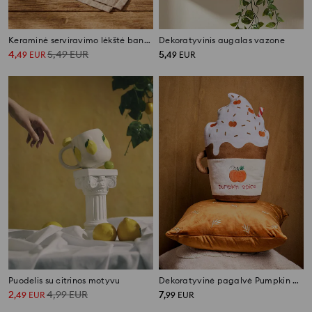
Keraminė serviravimo lėkštė bananų kekės formos
Dekoratyvinis augalas vazone
4
5,49
EUR
5
,
49
EUR
,
49
EUR
Puodelis su citrinos motyvu
Dekoratyvinė pagalvė Pumpkin Spice Latte gėrimo formos
2
4,99
EUR
7
,
49
EUR
,
99
EUR