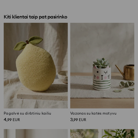
Kiti klientai taip pat pasirinko
Pagalvė su dirbtiniu kailiu
Vazonas su katės motyvu
4
3
,
99
EUR
,
99
EUR