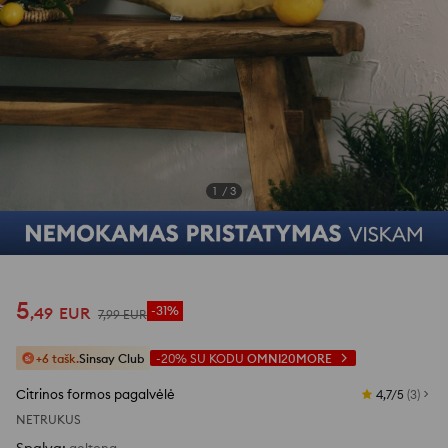
Žiūrėti atsiliepimų nuotraukas
1
/
3
5
,
49
EUR
-31%
7
,
99
EUR
+6 tašk.
Sinsay Club
-20%
SU KODU
OMNI20MORE
Citrinos formos pagalvėlė
4,7/5
(
3
)
NETRUKUS