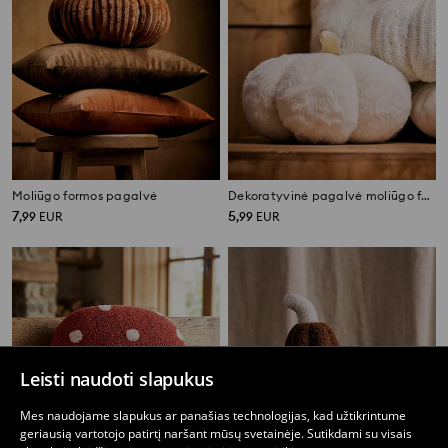
Moliūgo formos pagalvė
Dekoratyvinė pagalvė moliūgo formos
7
5
,
99
EUR
,
99
EUR
Leisti naudoti slapukus
Mes naudojame slapukus ar panašias technologijas, kad užtikrintume
geriausią vartotojo patirtį naršant mūsų svetainėje. Sutikdami su visais