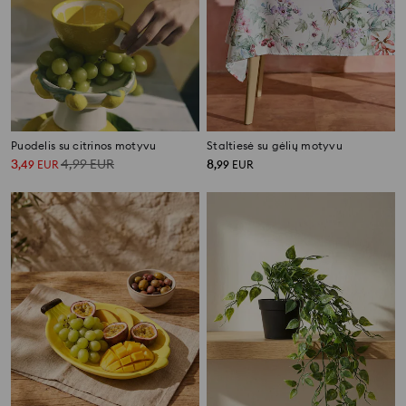
Puodelis su citrinos motyvu
Staltiesė su gėlių motyvu
3
4,99
EUR
8
,
49
EUR
,
99
EUR