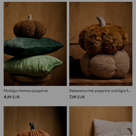
Moliūgo formos pagalvė
Dekoratyvinė pagalvė moliūgo formos
4
7
,
99
EUR
,
99
EUR