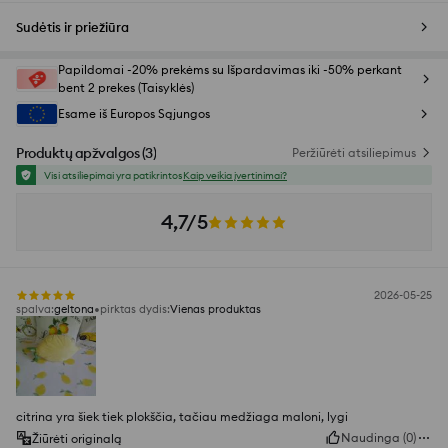
Sudėtis ir priežiūra
Papildomai -20% prekėms su Išpardavimas iki -50% perkant
bent 2 prekes (Taisyklės)
Esame iš Europos Sąjungos
Produktų apžvalgos
(
3
)
Peržiūrėti atsiliepimus
Visi atsiliepimai yra patikrintos
Kaip veikia įvertinimai?
4,7/5
2026-05-25
spalva
:
geltona
pirktas dydis
:
Vienas produktas
citrina yra šiek tiek plokščia, tačiau medžiaga maloni, lygi
Naudinga
(
0
)
Žiūrėti originalą