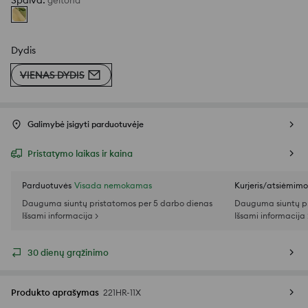
Spalva
:
geltona
Dydis
VIENAS DYDIS
Galimybė įsigyti parduotuvėje
Pristatymo laikas ir kaina
Parduotuvės
Visada nemokamas
Kurjeris/atsiėmim
Dauguma siuntų pristatomos per 5 darbo dienas
Dauguma siuntų pr
Išsami informacija >
Išsami informacija 
30 dienų grąžinimo
Produkto aprašymas
221HR-11X