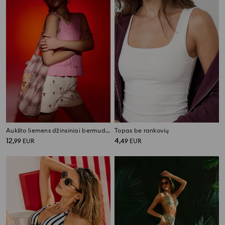
Aukšto liemens džinsiniai bermudų šortai su omarų siuvinėjimu
Topas be rankovių
12
4
,
99
EUR
,
49
EUR