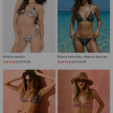
Bikinio apačia
Bikinio kelnaitės, rišamos šonuose
1
2,99
EUR
0
2,99
EUR
,
29
EUR
,
99
EUR