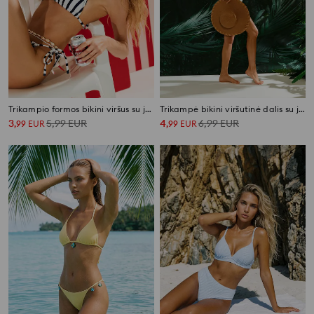
Trikampio formos bikini viršus su juostelėmis
Trikampė bikini viršutinė dalis su jūriniu motyvu
3
5,99
EUR
4
6,99
EUR
,
99
EUR
,
99
EUR