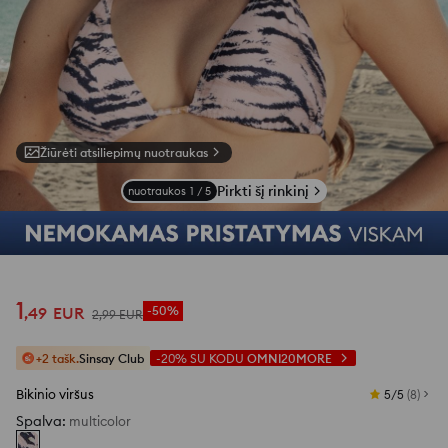
Žiūrėti atsiliepimų nuotraukas
Pirkti šį rinkinį
nuotraukos
1
/
5
1
,
49
EUR
-50%
2
,
99
EUR
+2 tašk.
Sinsay Club
-20%
SU KODU
OMNI20MORE
Bikinio viršus
5/5
(
8
)
Spalva
:
multicolor