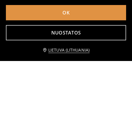
OK
NUOSTATOS
Praneškite man
LIETUVA (LITHUANIA)
Vientisas maudymosi kostiumėlis su jūriniu motyvu
Raukintas bandeau tipo bikini viršus
10
14,99
EUR
7
,
99
EUR
,
99
EUR