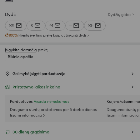
Dydis
Dydžių gidas
XS
S
M
L
XL
100
%
klientų įvertino prekę kaip atitinkantį dydį
Įsigykite derančią prekę
Bikinio apačia
Galimybė įsigyti parduotuvėje
Pristatymo laikas ir kaina
Parduotuvės
Visada nemokamas
Kurjeris/atsiėmim
Dauguma siuntų pristatomos per 5 darbo dienas
Dauguma siuntų pr
Išsami informacija >
Išsami informacija 
30 dienų grąžinimo