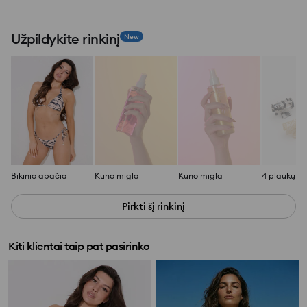
Užpildykite rinkinį
New
Bikinio apačia
Kūno migla
Kūno migla
Pirkti šį rinkinį
Kiti klientai taip pat pasirinko