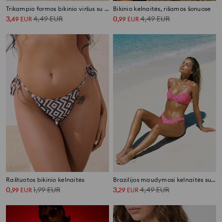
Trikampio formos bikinio viršus su raišteliais už kaklo ir gėlių motyvu
Bikinio kelnaitės, rišamos šonuose
3
4,49
EUR
0
4,49
EUR
,
49
EUR
,
99
EUR
Raštuotos bikinio kelnaitės
Brazilijos maudymosi kelnaitės su švelniu raukimu
0
1,99
EUR
3
4,49
EUR
,
99
EUR
,
29
EUR