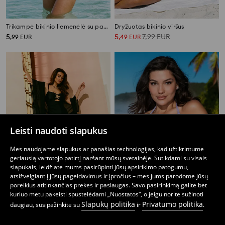
Trikampė bikinio liemenėlė su pakabuku
Dryžuotas bikinio viršus
5
5
7,99
EUR
,
99
EUR
,
49
EUR
Leisti naudoti slapukus
Mes naudojame slapukus ar panašias technologijas, kad užtikrintume
geriausią vartotojo patirtį naršant mūsų svetainėje. Sutikdami su visais
slapukais, leidžiate mums pasirūpinti jūsų apsirikimo patogumu,
atsižvelgiant į jūsų pageidavimus ir įpročius – mes jums parodome jūsų
poreikius atitinkančias prekes ir paslaugas. Savo pasirinkimą galite bet
kuriuo metu pakeisti spustelėdami „Nuostatos“, o jeigu norite sužinoti
Vientisas maudymosi kostiumėlis su jūrų žvaigždės motyvu
Bikinio viršus
Slapukų politika
Privatumo politika
daugiau, susipažinkite su
ir
.
7
14,99
EUR
4
,
99
EUR
,
49
EUR