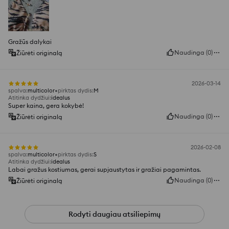
Gražūs dalykai
Naudinga
(
0
)
Žiūrėti originalą
2026-03-14
spalva
:
multicolor
pirktas dydis
:
M
Atitinka dydžiui
:
idealus
Super kaina, gera kokybė!
Naudinga
(
0
)
Žiūrėti originalą
2026-02-08
spalva
:
multicolor
pirktas dydis
:
S
Atitinka dydžiui
:
idealus
Labai gražus kostiumas, gerai supjaustytas ir gražiai pagamintas.
Naudinga
(
0
)
Žiūrėti originalą
Rodyti daugiau atsiliepimų