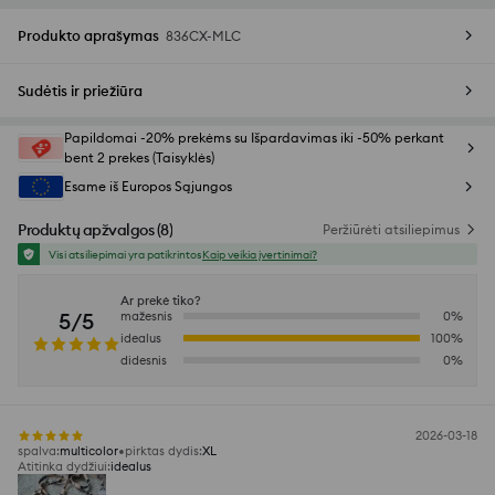
Produkto aprašymas
836CX-MLC
Sudėtis ir priežiūra
Papildomai -20% prekėms su Išpardavimas iki -50% perkant
bent 2 prekes (Taisyklės)
Esame iš Europos Sąjungos
Produktų apžvalgos
(
8
)
Peržiūrėti atsiliepimus
Visi atsiliepimai yra patikrintos
Kaip veikia įvertinimai?
Ar prekė tiko?
5/5
mažesnis
0
%
idealus
100
%
didesnis
0
%
2026-03-18
spalva
:
multicolor
pirktas dydis
:
XL
Atitinka dydžiui
:
idealus