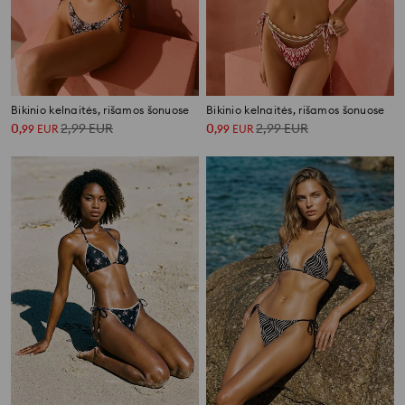
Bikinio kelnaitės, rišamos šonuose
Bikinio kelnaitės, rišamos šonuose
0
2,99
EUR
0
2,99
EUR
,
99
EUR
,
99
EUR