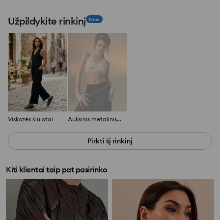
Užpildykite rinkinį
New
Viskozės kiulotai
Auksinis metalinis grandinėlės diržas
Pirkti šį rinkinį
Kiti klientai taip pat pasirinko