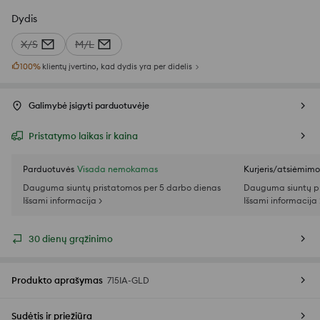
Dydis
X/S
M/L
100
%
klientų įvertino, kad dydis yra per didelis
Galimybė įsigyti parduotuvėje
Pristatymo laikas ir kaina
Parduotuvės
Visada nemokamas
Kurjeris/atsiėmim
Dauguma siuntų pristatomos per 5 darbo dienas
Dauguma siuntų pr
Išsami informacija >
Išsami informacija 
30 dienų grąžinimo
Produkto aprašymas
715IA-GLD
Sudėtis ir priežiūra