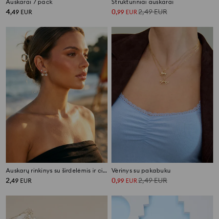
Auskarai 7 pack
Struktūriniai auskarai
4
0
2,49
EUR
,
49
EUR
,
99
EUR
Auskarų rinkinys su širdelėmis ir cirkoniais 2 pack
Vėrinys su pakabuku
2
0
2,49
EUR
,
49
EUR
,
99
EUR