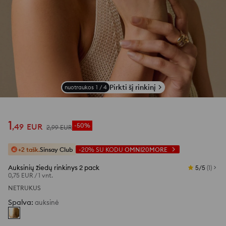
Pirkti šį rinkinį
nuotraukos
1
/
4
1
,
49
EUR
-50%
2
,
99
EUR
+2 tašk.
Sinsay Club
-20%
SU KODU
OMNI20MORE
Auksinių žiedų rinkinys 2 pack
5/5
(
1
)
0,75 EUR
/
1 vnt.
NETRUKUS
Spalva
:
auksinė