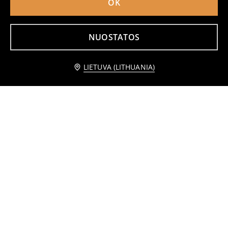
OK
NUOSTATOS
Praneškite man
LIETUVA (LITHUANIA)
Auskarų rinkinys 5 vnt.
Dviratininko šortai
2
2
,
99
EUR
,
99
EUR