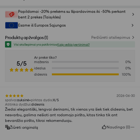
Papildomai -20% prekėms su Išpardavimas iki -50% perkant
bent 2 prekes (Taisyklės)
Esame iš Europos Sąjungos
Produktų apžvalgos
(
1
)
Peržiūrėti atsiliepimus
Visi atsiliepimai yra patikrintos
Kaip veikia įvertinimai?
Ar prekė tiko?
5/5
mažesnis
0
%
idealus
0
%
didesnis
100
%
2026-06-30
spalva
:
auksinė
pirktas dydis
:
X/S
Atitinka dydžiui
:
didesnis
Žiedai elegantiški, lengvai derinami, tik vienas yra šiek tiek didesnis, bet
nesvarbu, galima nešioti ant rodomojo piršto, kitas tinka tik ant
bevardžio piršto, tikrai rekomenduoju.
Naudinga
(
0
)
Žiūrėti originalą