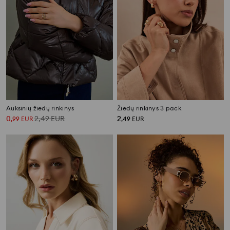
Auksinių žiedų rinkinys
Žiedų rinkinys 3 pack
0
2,49
EUR
2
,
99
EUR
,
49
EUR