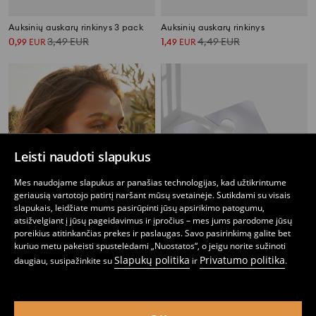
Auksinių auskarų rinkinys 3 pack
Auksinių auskarų rinkinys
0
3,49
EUR
1
4,49
EUR
,
99
EUR
,
49
EUR
Leisti naudoti slapukus
Mes naudojame slapukus ar panašias technologijas, kad užtikrintume
geriausią vartotojo patirtį naršant mūsų svetainėje. Sutikdami su visais
slapukais, leidžiate mums pasirūpinti jūsų apsirikimo patogumu,
atsižvelgiant į jūsų pageidavimus ir įpročius – mes jums parodome jūsų
poreikius atitinkančias prekes ir paslaugas. Savo pasirinkimą galite bet
kuriuo metu pakeisti spustelėdami „Nuostatos“, o jeigu norite sužinoti
Slapukų politika
Privatumo politika
daugiau, susipažinkite su
ir
.
Rinktinių auskarų ir paprikų formos auskarų rinkinys 2 pack
Auskarų rinkinys 2 pack
2
2,99
EUR
2
,
49
EUR
,
49
EUR