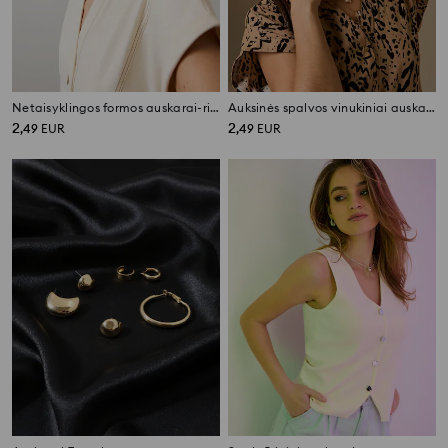
Netaisyklingos formos auskarai-rinkės
Auksinės spalvos vinukiniai auskarai
2
2
,
49
EUR
,
49
EUR