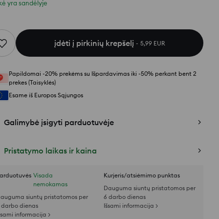
kė yra sandėlyje
įdėti į pirkinių krepšelį
5,99 EUR
Papildomai -20% prekėms su Išpardavimas iki -50% perkant bent 2
prekes (Taisyklės)
Esame iš Europos Sąjungos
Galimybė įsigyti parduotuvėje
Pristatymo laikas ir kaina
arduotuvės
Visada
Kurjeris/atsiėmimo punktas
nemokamas
Dauguma siuntų pristatomos per
auguma siuntų pristatomos per
6 darbo dienas
 darbo dienas
Išsami informacija >
šsami informacija >