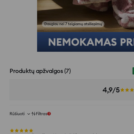
Žiūrėti atsiliepimų nuotraukas
Produktų apžvalgos
(
7
)
4,9/5
Rūšiuoti
Filtras
1