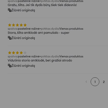
spalva
:
pastelinė rožinė
pirktas dydis
:
Vienas produktas
Gražu, šilta. Jei tik dydis būtų šiek tiek didesnis!
Žiūrėti originalą
spalva
:
pastelinė rožinė
pirktas dydis
:
Vienas produktas
Stora, šilta antklodė ant pamušalo - super
Žiūrėti originalą
spalva
:
pastelinė rožinė
pirktas dydis
:
Vienas produktas
Vidutinio storio antklodė, bet gražiai atrodo
Žiūrėti originalą
1
2