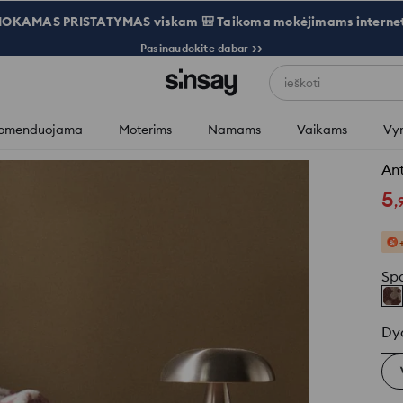
OKAMAS PRISTATYMAS viskam 🎒 Taikoma mokėjimams internet
Pasinaudokite dabar >>
ieškoti
omenduojama
Moterims
Namams
Vaikams
Vy
Ant
5
,
Sp
Dy