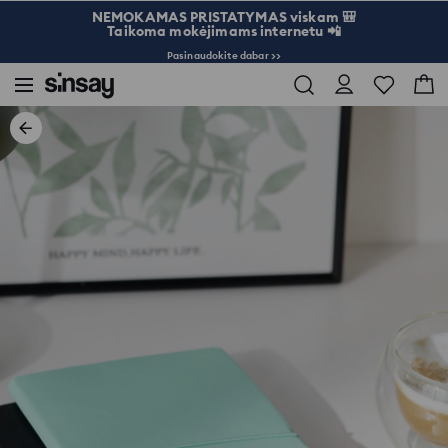
NEMOKAMAS PRISTATYMAS viskam 🎒
Taikoma mokėjimams internetu 📲
Pasinaudokite dabar >>