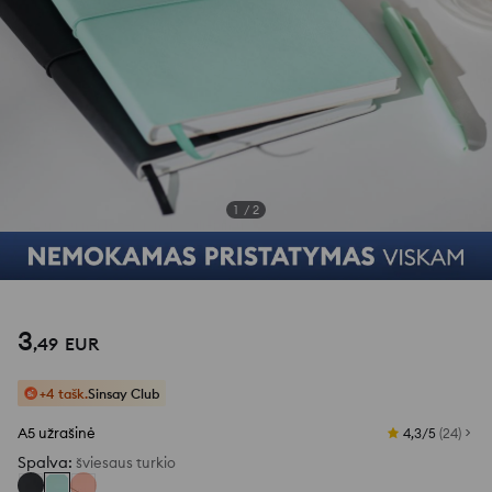
1
/
2
3
,
49
EUR
+4 tašk.
Sinsay Club
A5 užrašinė
4,3/5
(
24
)
Spalva
:
šviesaus turkio