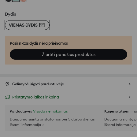
Dydis
VIENAS DYDIS
Pasirinktas dydis nėra prieinamas
Žiūrėti panašius produktus
Galimybė įsigyti parduotuvėje
Pristatymo laikas ir kaina
Parduotuvės
Visada nemokamas
Kurjeris/atsiėmim
Dauguma siuntų pristatomos per 5 darbo dienas
Dauguma siuntų pr
Išsami informacija >
Išsami informacija 