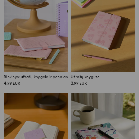
Rinkinys: užrašų knygelė ir penalas
Užrašų knygutė
4
3
,
99
EUR
,
99
EUR