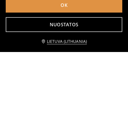
OK
NUOSTATOS
Praneškite man
LIETUVA (LITHUANIA)
Flomasterių rinkinys
Pieštukų dėžutė su užtrauktuku
7
1
1,99
EUR
,
99
EUR
,
49
EUR