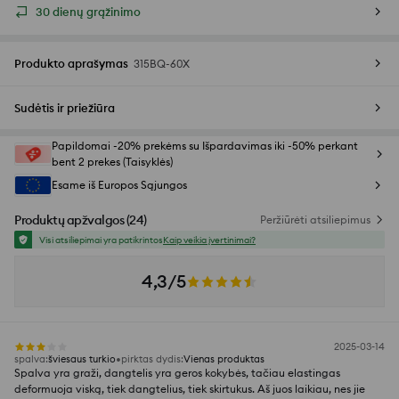
30 dienų grąžinimo
Produkto aprašymas
315BQ-60X
Sudėtis ir priežiūra
Papildomai -20% prekėms su Išpardavimas iki -50% perkant
bent 2 prekes (Taisyklės)
Esame iš Europos Sąjungos
Produktų apžvalgos
(
24
)
Peržiūrėti atsiliepimus
Visi atsiliepimai yra patikrintos
Kaip veikia įvertinimai?
4,3/5
2025-03-14
spalva
:
šviesaus turkio
pirktas dydis
:
Vienas produktas
Spalva yra graži, dangtelis yra geros kokybės, tačiau elastingas
deformuoja viską, tiek dangtelius, tiek skirtukus. Aš juos laikiau, nes jie