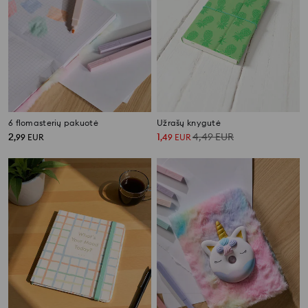
6 flomasterių pakuotė
Užrašų knygutė
2
1
4,49
EUR
,
99
EUR
,
49
EUR