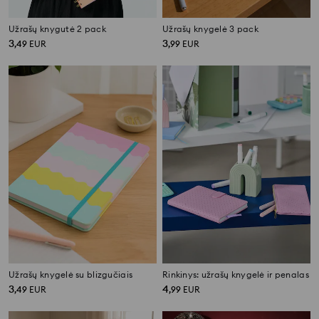
Užrašų knygutė 2 pack
Užrašų knygelė 3 pack
3
3
,
49
EUR
,
99
EUR
Užrašų knygelė su blizgučiais
Rinkinys: užrašų knygelė ir penalas
3
4
,
49
EUR
,
99
EUR