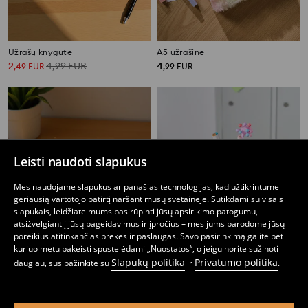
Užrašų knygutė
A5 užrašinė
2
4,99
EUR
4
,
49
EUR
,
99
EUR
Leisti naudoti slapukus
Mes naudojame slapukus ar panašias technologijas, kad užtikrintume
geriausią vartotojo patirtį naršant mūsų svetainėje. Sutikdami su visais
slapukais, leidžiate mums pasirūpinti jūsų apsirikimo patogumu,
atsižvelgiant į jūsų pageidavimus ir įpročius – mes jums parodome jūsų
poreikius atitinkančias prekes ir paslaugas. Savo pasirinkimą galite bet
kuriuo metu pakeisti spustelėdami „Nuostatos“, o jeigu norite sužinoti
Slapukų politika
Privatumo politika
daugiau, susipažinkite su
ir
.
Užrašų knygutė 2 pack
Rinkinys: užrašų knygelė ir penalas
2
4,99
EUR
4
,
49
EUR
,
99
EUR