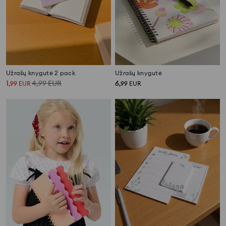
Užrašų knygutė 2 pack
Užrašų knygutė
1
4,99
EUR
6
,
99
EUR
,
99
EUR