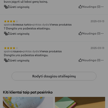
buvo įsigyti už labai gerą kainą.
Naudinga
(
0
)
Žiūrėti originalą
2025-03-13
spalva
:
šviesaus turkio
pirktas dydis
:
Vienas produktas
? Dangtis yra pažeistas elastingu.
Naudinga
(
0
)
Žiūrėti originalą
2025-03-13
spalva
:
rausva
pirktas dydis
:
Vienas produktas
Dangtis yra pažeistas elastingu.
Naudinga
(
0
)
Žiūrėti originalą
Rodyti daugiau atsiliepimų
Kiti klientai taip pat pasirinko