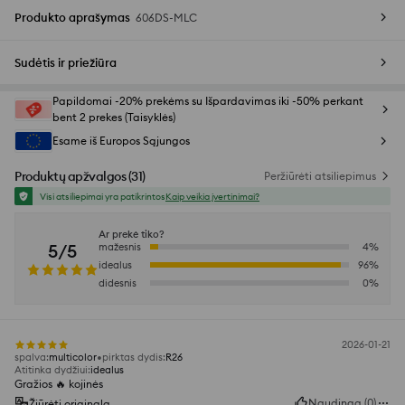
Produkto aprašymas
606DS-MLC
Sudėtis ir priežiūra
Papildomai -20% prekėms su Išpardavimas iki -50% perkant
bent 2 prekes (Taisyklės)
Esame iš Europos Sąjungos
Produktų apžvalgos
(
31
)
Peržiūrėti atsiliepimus
Visi atsiliepimai yra patikrintos
Kaip veikia įvertinimai?
Ar prekė tiko?
5/5
mažesnis
4
%
idealus
96
%
didesnis
0
%
2026-01-21
spalva
:
multicolor
pirktas dydis
:
R26
Atitinka dydžiui
:
idealus
Gražios 🔥 kojinės
Naudinga
(
0
)
Žiūrėti originalą