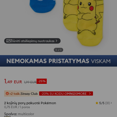
Žiūrėti atsiliepimų nuotraukas
1
/
1
1
,
49
EUR
-25%
1
,
99
EUR
+2 tašk.
Sinsay Club
-20%
SU KODU
OMNI20MORE
2 kojinių porų pakuotė Pokémon
5/5
(
31
)
0,75 EUR
/
1 poros
Spalva
:
multicolor