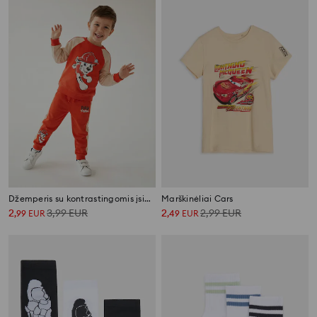
Džemperis su kontrastingomis įsiuvomis ir spauda PAW Patrol
Marškinėliai Cars
2
3,99
EUR
2
2,99
EUR
,
99
EUR
,
49
EUR