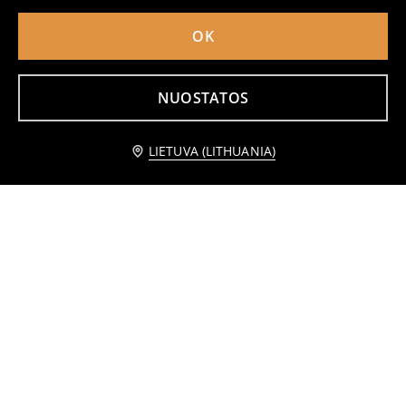
OK
NUOSTATOS
Praneškite man
LIETUVA (LITHUANIA)
Sportinės jogger kelnės
Sportinės jogger kelnės Garfield
4
3
4,99
EUR
,
99
EUR
,
49
EUR