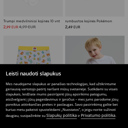
Trumpi medvilniniai kojinės 10 vnt
rumbuotos kojinės Pokémon
2
4,99
EUR
2
,
99
EUR
,
49
EUR
Leisti naudoti slapukus
Mes naudojame slapukus ar panašias technologijas, kad užtikrintume
geriausią vartotojo patirtį naršant mūsų svetainėje. Sutikdami su visais
slapukais, leidžiate mums pasirūpinti jūsų apsirikimo patogumu,
atsižvelgiant į jūsų pageidavimus ir įpročius – mes jums parodome jūsų
poreikius atitinkančias prekes ir paslaugas. Savo pasirinkimą galite bet
kuriuo metu pakeisti spustelėdami „Nuostatos“, o jeigu norite sužinoti
Slapukų politika
Privatumo politika
daugiau, susipažinkite su
ir
.
2 trumpikių pakuotė Pokémon
Maudymosi šortai Pokémon
2
3,99
EUR
5
7,99
EUR
,
99
EUR
,
99
EUR