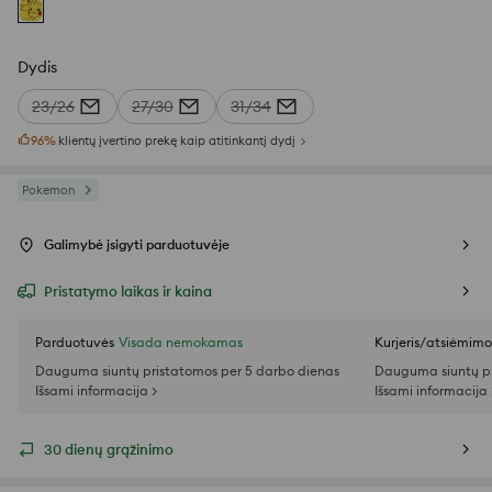
Dydis
23/26
27/30
31/34
96
%
klientų įvertino prekę kaip atitinkantį dydį
Pokemon
Galimybė įsigyti parduotuvėje
Pristatymo laikas ir kaina
Parduotuvės
Visada nemokamas
Kurjeris/atsiėmim
Dauguma siuntų pristatomos per 5 darbo dienas
Dauguma siuntų pr
Išsami informacija >
Išsami informacija 
30 dienų grąžinimo