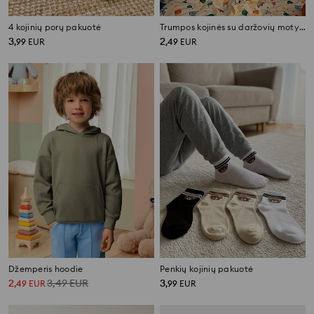
4 kojinių porų pakuotė
Trumpos kojinės su daržovių motyvu, 3 vnt.
3
2
,
99
EUR
,
49
EUR
Džemperis hoodie
Penkių kojinių pakuotė
2
3,49
EUR
3
,
49
EUR
,
99
EUR