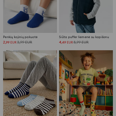
Penkių kojinių pakuotė
Siūta puffer liemenė su kapišonu
2
3,99
EUR
4
8,99
EUR
,
99
EUR
,
49
EUR