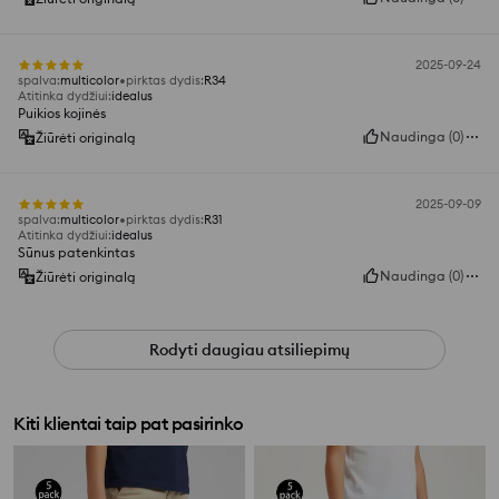
2025-09-24
spalva
:
multicolor
pirktas dydis
:
R34
Atitinka dydžiui
:
idealus
Puikios kojinės
Naudinga
(
0
)
Žiūrėti originalą
2025-09-09
spalva
:
multicolor
pirktas dydis
:
R31
Atitinka dydžiui
:
idealus
Sūnus patenkintas
Naudinga
(
0
)
Žiūrėti originalą
Rodyti daugiau atsiliepimų
Kiti klientai taip pat pasirinko