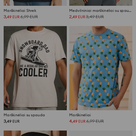
Marškinėliai Shrek
Medvilniniai marškinėliai su spauda
3
6,99
EUR
2
3,49
EUR
,
49
EUR
,
49
EUR
Marškinėliai su spauda
Marškinėliai
3
4
6,99
EUR
,
49
EUR
,
49
EUR