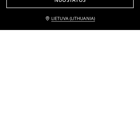
NUOSTATOS
Praneškite man
LIETUVA (LITHUANIA)
Marškinėliai trumpomis rankovėmis
Medvilniniai marškinėliai su išsiuvinėjimu
2
3,49
EUR
4
5,99
EUR
,
49
EUR
,
49
EUR