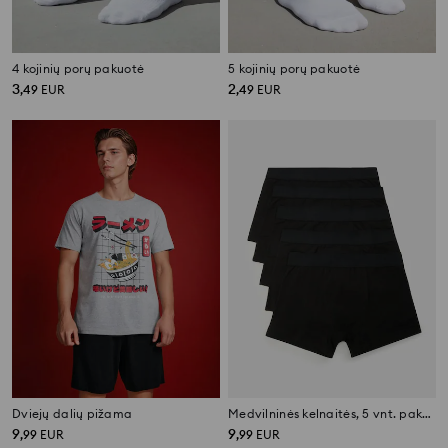
4 kojinių porų pakuotė
5 kojinių porų pakuotė
3
2
,
49
EUR
,
49
EUR
Dviejų dalių pižama
Medvilninės kelnaitės, 5 vnt. pakuotė
9
9
,
99
EUR
,
99
EUR