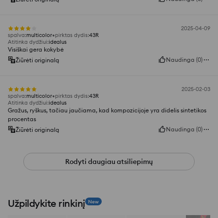
2025-04-09
spalva
:
multicolor
pirktas dydis
:
43R
Atitinka dydžiui
:
idealus
Visiškai gera kokybė
Naudinga
(
0
)
Žiūrėti originalą
2025-02-03
spalva
:
multicolor
pirktas dydis
:
43R
Atitinka dydžiui
:
idealus
Gražus, ryškus, tačiau jaučiama, kad kompozicijoje yra didelis sintetikos
procentas
Naudinga
(
0
)
Žiūrėti originalą
Rodyti daugiau atsiliepimų
Užpildykite rinkinį
New