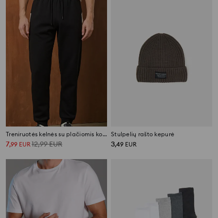
Treniruotės kelnės su plačiomis kojinėmis
Stulpelių rašto kepurė
7
12,99
EUR
3
,
99
EUR
,
49
EUR