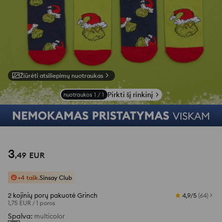
Žiūrėti atsiliepimų nuotraukas
Pirkti šį rinkinį
nuotraukos
1
/
1
3
,
49
EUR
+4 tašk.
Sinsay Club
2 kojinių porų pakuotė Grinch
4,9/5
(
64
)
1,75 EUR
/
1 poros
Spalva
:
multicolor