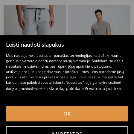
Leisti naudoti slapukus
Mes naudojame slapukus ar panašias technologijas, kad užtikrintume
geriausią vartotojo patirtį naršant mūsų svetainėje. Sutikdami su visais
slapukais, leidžiate mums pasirūpinti jūsų apsirikimo patogumu,
atsižvelgiant į jūsų pageidavimus ir įpročius – mes jums parodome jūsų
poreikius atitinkančias prekes ir paslaugas. Savo pasirinkimą galite bet
kuriuo metu pakeisti spustelėdami „Nuostatos“, o jeigu norite sužinoti
Slapukų politika
Privatumo politika
daugiau, susipažinkite su
ir
.
Jogger kelnės
Marškinėliai su spauda Initial D Elyaf
6
9
,
99
EUR
,
99
EUR
OK