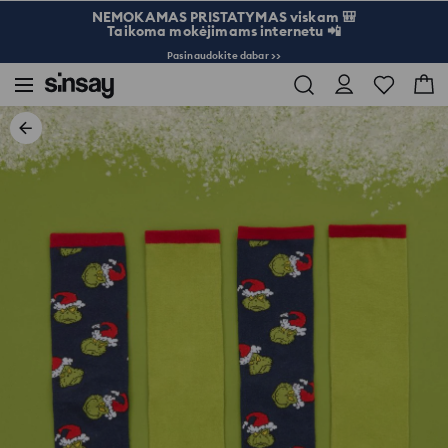
NEMOKAMAS PRISTATYMAS viskam 🎒
Taikoma mokėjimams internetu 📲
Pasinaudokite dabar >>