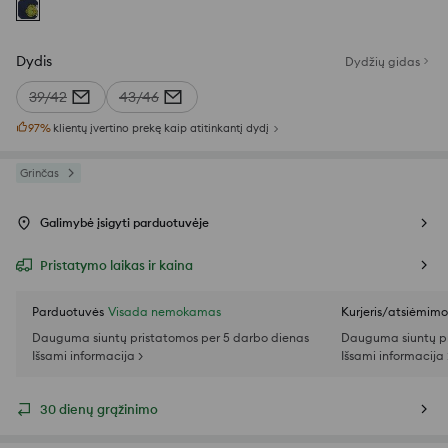
Dydis
Dydžių gidas
39/42
43/46
97
%
klientų įvertino prekę kaip atitinkantį dydį
Grinčas
Galimybė įsigyti parduotuvėje
Pristatymo laikas ir kaina
Parduotuvės
Visada nemokamas
Kurjeris/atsiėmim
Dauguma siuntų pristatomos per 5 darbo dienas
Dauguma siuntų pr
Išsami informacija >
Išsami informacija 
30 dienų grąžinimo