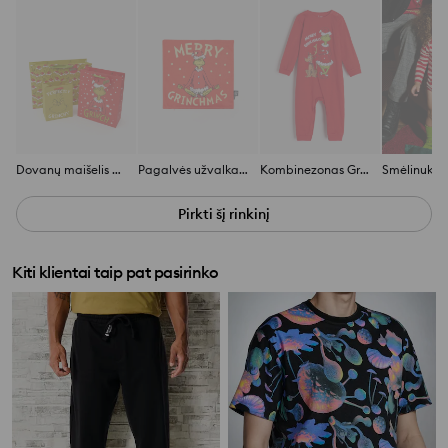
Dovanų maišelis Grinch
Pagalvės užvalkalas Grinch
Kombinezonas Grinch
Smėlinukas
Pirkti šį rinkinį
Kiti klientai taip pat pasirinko