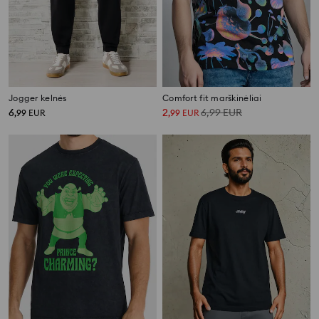
Jogger kelnės
Comfort fit marškinėliai
6
2
6,99
EUR
,
99
EUR
,
99
EUR