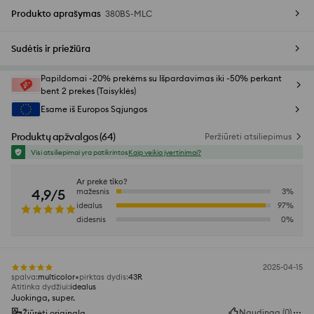
Produkto aprašymas
380BS-MLC
Sudėtis ir priežiūra
Papildomai -20% prekėms su Išpardavimas iki -50% perkant
bent 2 prekes (Taisyklės)
Esame iš Europos Sąjungos
Produktų apžvalgos
(
64
)
Peržiūrėti atsiliepimus
Visi atsiliepimai yra patikrintos
Kaip veikia įvertinimai?
Ar prekė tiko?
4,9/5
mažesnis
3
%
idealus
97
%
didesnis
0
%
2025-04-15
spalva
:
multicolor
pirktas dydis
:
43R
Atitinka dydžiui
:
idealus
Juokinga, super.
Naudinga
(
0
)
Žiūrėti originalą