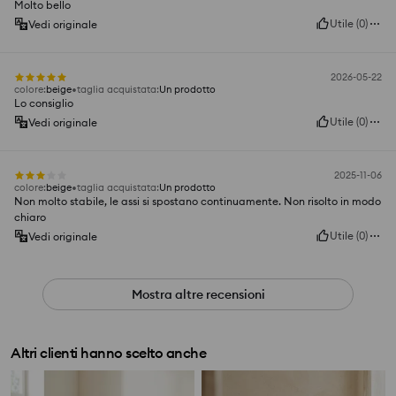
Molto bello
Utile
(
0
)
Vedi originale
2026-05-22
colore
:
beige
taglia acquistata
:
Un prodotto
Lo consiglio
Utile
(
0
)
Vedi originale
2025-11-06
colore
:
beige
taglia acquistata
:
Un prodotto
Non molto stabile, le assi si spostano continuamente. Non risolto in modo
chiaro
Utile
(
0
)
Vedi originale
Mostra altre recensioni
Altri clienti hanno scelto anche