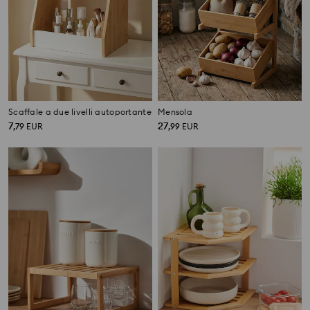
Scaffale a due livelli autoportante
Mensola
7
27
,
79
EUR
,
99
EUR