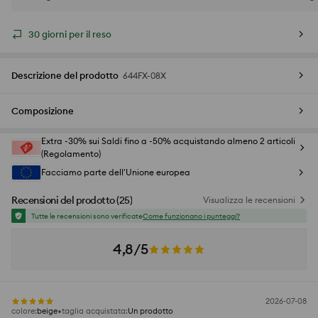
30 giorni per il reso
Descrizione del prodotto
644FX-08X
Composizione
Extra -30% sui Saldi fino a -50% acquistando almeno 2 articoli
(Regolamento)
Facciamo parte dell'Unione europea
Recensioni del prodotto
(
25
)
Visualizza le recensioni
Tutte le recensioni sono verificate
Come funzionano i punteggi?
4,8/5
2026-07-08
colore
:
beige
taglia acquistata
:
Un prodotto