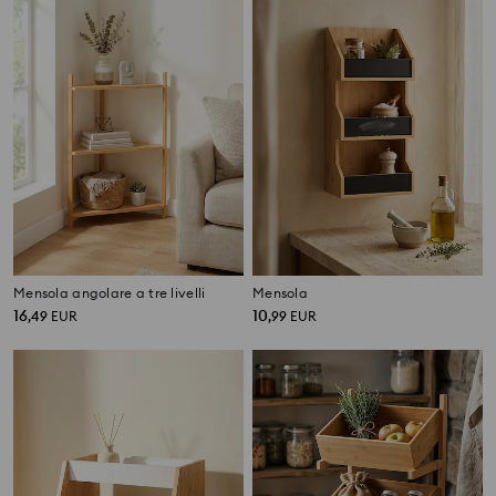
Mensola angolare a tre livelli
Mensola
16
10
,
49
EUR
,
99
EUR