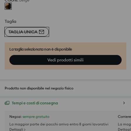
Colore
:
beige
Taglia
TAGLIA UNICA
La taglia selezionata non è disponibile
Vedi prodotti simili
Prodotto non disponibile nel negozio fisico
Tempi e costi di consegna
Negozi
sempre gratuito
Corriere
La maggior parte dei pacchi arriva entro 8 giorni lavorativi
La magg
Dettagli >
Dettagli