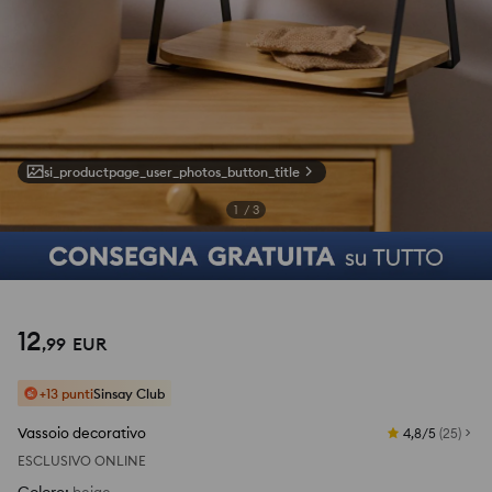
si_productpage_user_photos_button_title
1
/
3
12
,
99
EUR
+13 punti
Sinsay Club
Vassoio decorativo
4,8/5
(
25
)
ESCLUSIVO ONLINE