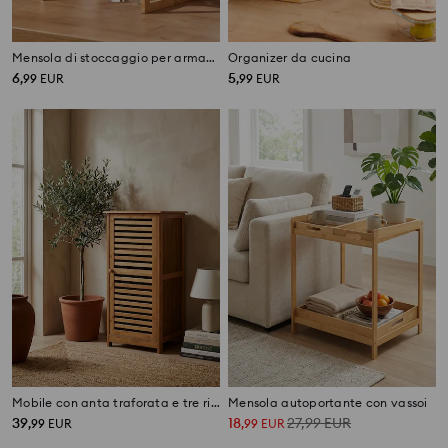
Mensola di stoccaggio per armadietto da cucina
Organizer da cucina
6
5
,
99
EUR
,
99
EUR
Mobile con anta traforata e tre ripiani
Mensola autoportante con vassoi
39
18
27,99
EUR
,
99
EUR
,
99
EUR