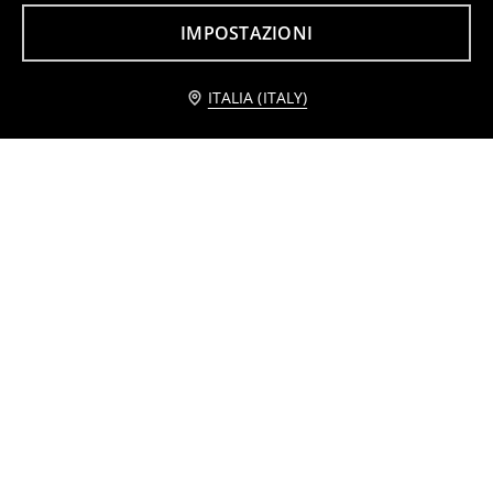
6
4
,
49
EUR
,
99
EUR
IMPOSTAZIONI
Avvisami
ITALIA (ITALY)
Mensola da parete
Mensola autoportante a due livelli
5
6
,
99
EUR
,
99
EUR