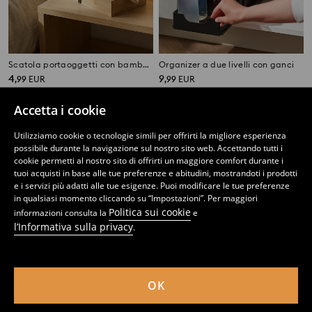
Scatola portaoggetti con bambù e manico
Organizer a due livelli con ganci
4
9
,
99
EUR
,
99
EUR
Accetta i cookie
Utilizziamo cookie o tecnologie simili per offrirti la migliore esperienza
possibile durante la navigazione sul nostro sito web. Accettando tutti i
cookie permetti al nostro sito di offrirti un maggiore comfort durante i
tuoi acquisti in base alle tue preferenze e abitudini, mostrandoti i prodotti
e i servizi più adatti alle tue esigenze. Puoi modificare le tue preferenze
in qualsiasi momento cliccando su “Impostazioni”. Per maggiori
Politica sui cookie
informazioni consulta la
e
l’Informativa sulla privacy
.
OK
Scaffale da appoggio a due livelli
Cestino con manico