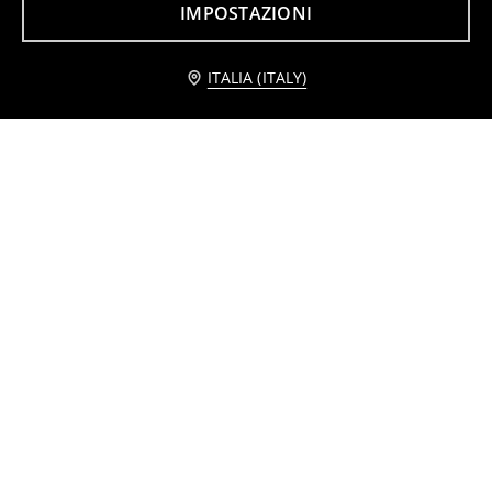
IMPOSTAZIONI
Avvisami
ITALIA (ITALY)
Paletta da giardino
Mazzo di fiori decorativi
3
1
2,39
EUR
,
99
EUR
,
99
EUR