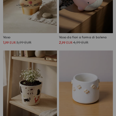
Vaso
Vaso da fiori a forma di balena
1
3,99
EUR
2
4,99
EUR
,
99
EUR
,
99
EUR