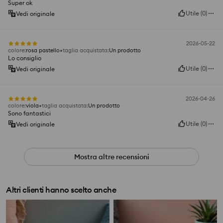
Super ok
Utile
(
0
)
Vedi originale
2026-05-22
colore
:
rosa pastello
taglia acquistata
:
Un prodotto
Lo consiglio
Utile
(
0
)
Vedi originale
2026-04-26
colore
:
viola
taglia acquistata
:
Un prodotto
Sono fantastici
Utile
(
0
)
Vedi originale
Mostra altre recensioni
Altri clienti hanno scelto anche