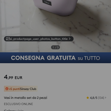
si_productpage_user_photos_button_title
1
/
3
4
,
99
EUR
+5 punti
Sinsay Club
Vasi in metallo set da 2 pezzi
4,8/5
(
134
)
ESCLUSIVO ONLINE