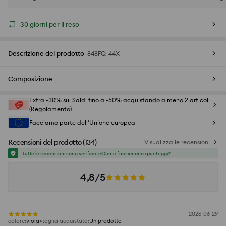
30 giorni per il reso
Descrizione del prodotto
848FQ-44X
Composizione
Extra -30% sui Saldi fino a -50% acquistando almeno 2 articoli
(Regolamento)
Facciamo parte dell'Unione europea
Recensioni del prodotto
(
134
)
Visualizza le recensioni
Tutte le recensioni sono verificate
Come funzionano i punteggi?
4,8/5
2026-06-29
colore
:
viola
taglia acquistata
:
Un prodotto