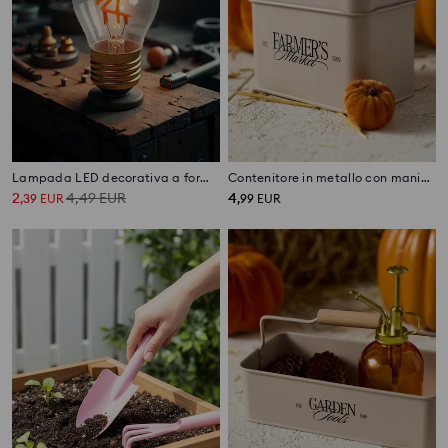
Lampada LED decorativa a forma di lampadina Edison
Contenitore in metallo con manico e scritta "Farmer's Market"
2
4,49
EUR
4
,
39
EUR
,
99
EUR