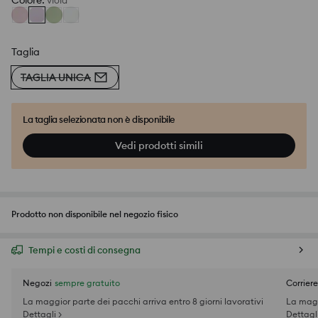
Colore
:
viola
Taglia
TAGLIA UNICA
La taglia selezionata non è disponibile
Vedi prodotti simili
Prodotto non disponibile nel negozio fisico
Tempi e costi di consegna
Negozi
sempre gratuito
Corriere
La maggior parte dei pacchi arriva entro 8 giorni lavorativi
La magg
Dettagli >
Dettagli