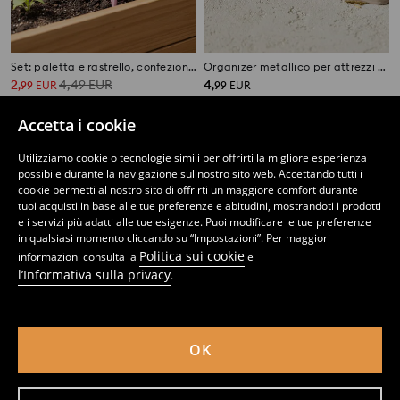
Set: paletta e rastrello, confezione da 2
Organizer metallico per attrezzi da giardino con manico
2
4,49
EUR
4
,
99
EUR
,
99
EUR
Accetta i cookie
Utilizziamo cookie o tecnologie simili per offrirti la migliore esperienza
possibile durante la navigazione sul nostro sito web. Accettando tutti i
cookie permetti al nostro sito di offrirti un maggiore comfort durante i
tuoi acquisti in base alle tue preferenze e abitudini, mostrandoti i prodotti
e i servizi più adatti alle tue esigenze. Puoi modificare le tue preferenze
in qualsiasi momento cliccando su “Impostazioni”. Per maggiori
Politica sui cookie
informazioni consulta la
e
l’Informativa sulla privacy
.
OK
Lanterna da campeggio
Set di attrezzi da giardino 6 pezzi
3
7,99
EUR
5
8,99
EUR
,
99
EUR
,
99
EUR