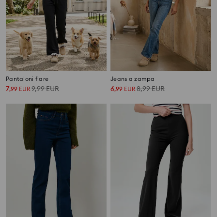
Pantaloni flare
Jeans a zampa
7
9,99
EUR
6
8,99
EUR
,
99
EUR
,
99
EUR