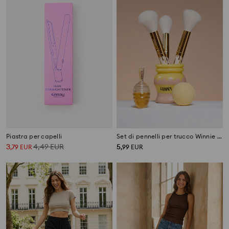
Piastra per capelli
Set di pennelli per trucco Winnie te Pooh
3
4,49
EUR
5
,
79
EUR
,
99
EUR