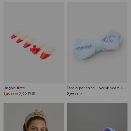
Unghie finte
Fascia per capelli per skincare Hello Kitty
1
2,99
EUR
2
,
49
EUR
,
99
EUR