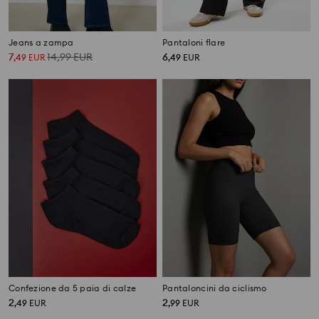
Jeans a zampa
Pantaloni flare
7
14,99
EUR
6
,
49
EUR
,
49
EUR
Confezione da 5 paia di calze
Pantaloncini da ciclismo
2
2
,
49
EUR
,
99
EUR