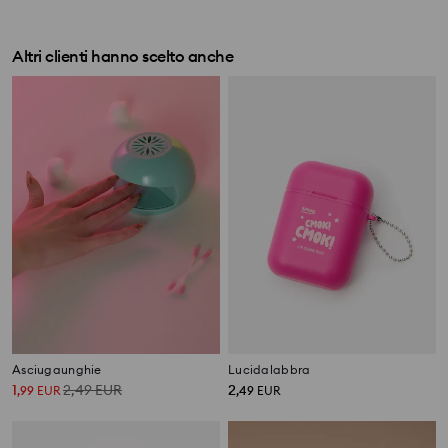
Altri clienti hanno scelto anche
Asciugaunghie
Lucidalabbra
1
2,49
EUR
2
,
99
EUR
,
49
EUR