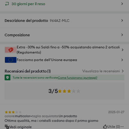
30 giorni per il reso
Descrizione del prodotto
964AZ-MLC
Composizione
Extra -30% sui Saldi fino a -50% acquistando almeno 2 articoli
(Regolamento)
Facciamo parte dell'Unione europea
Recensioni del prodotto
(
1
)
Visualizza le recensioni
Tutte le recensioni sono verificate
Come funzionano i punteggi?
3/5
2025-01-27
colore
:
multicolor
taglia acquistata
:
Un prodotto
Ottima qualità, ma i cristalli cadono dopo il primo giorno
Utile
(
0
)
Vedi originale