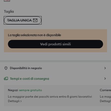
Taglia
TAGLIA UNICA
La taglia selezionata non è disponibile
Vedi prodotti simili
Disponibilità in negozio
Tempi e costi di consegna
Negozi
sempre gratuito
Corriere
La maggior parte dei pacchi arriva entro 8 giorni lavorativi
La magg
Dettagli >
Dettagli