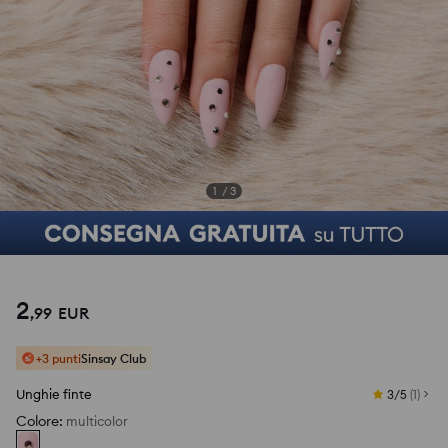
1
/
3
2
,
99
EUR
+3 punti
Sinsay Club
Unghie finte
3/5
(
1
)
Colore
:
multicolor