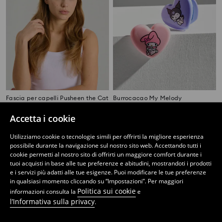
Fascia per capelli Pusheen the Cat
Burrocacao My Melody
2
2
,
99
EUR
,
99
EUR
Accetta i cookie
Utilizziamo cookie o tecnologie simili per offrirti la migliore esperienza
possibile durante la navigazione sul nostro sito web. Accettando tutti i
cookie permetti al nostro sito di offrirti un maggiore comfort durante i
tuoi acquisti in base alle tue preferenze e abitudini, mostrandoti i prodotti
e i servizi più adatti alle tue esigenze. Puoi modificare le tue preferenze
in qualsiasi momento cliccando su “Impostazioni”. Per maggiori
Politica sui cookie
informazioni consulta la
e
l’Informativa sulla privacy
.