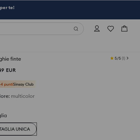
per te!
hie finte
5/5
(
1
)
49
EUR
+4 punti
Sinsay Club
lore
:
multicolor
lia
TAGLIA UNICA