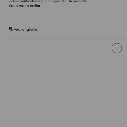
colore
:
multicolor
taglia acquistata
:
Un prodotto
Sono molto belli❤️
Vedi originale
1