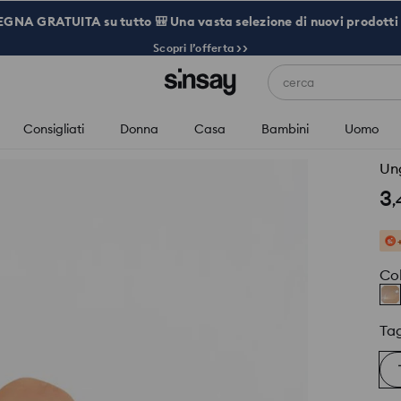
NA GRATUITA su tutto 🎒 Una vasta selezione di nuovi prodotti 
Scopri l’offerta >>
cerca
Consigliati
Donna
Casa
Bambini
Uomo
Ung
3
,
Co
Tag