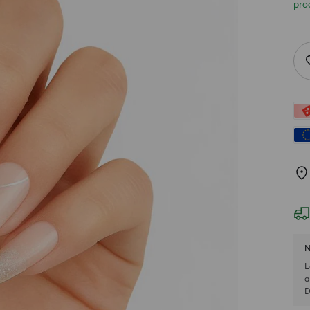
pro
N
L
a
D