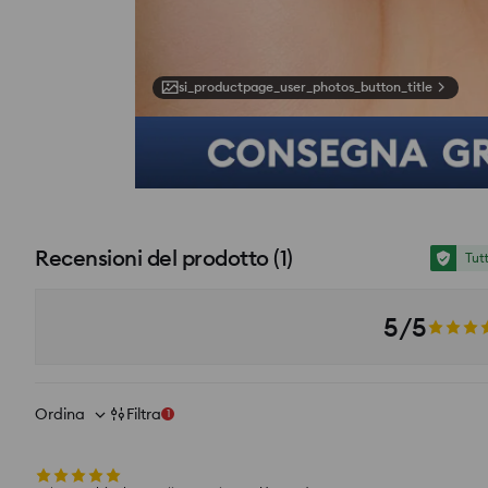
si_productpage_user_photos_button_title
Recensioni del prodotto
(
1
)
Tut
5/5
Ordina
Filtra
1