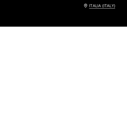
ITALIA (ITALY)
a forma di mandorla
Unghie finte con glitter e cuori 24 pz
2
,
99
EUR