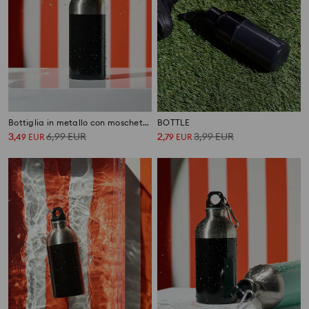
Bottiglia in metallo con moschettone
BOTTLE
3
6,99
EUR
2
3,99
EUR
,
49
EUR
,
79
EUR