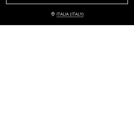
Avvisami
ITALIA (ITALY)
Bottiglia
Skateboard tipo pennyboard
2
4,49
EUR
8
10,99
EUR
,
19
EUR
,
99
EUR