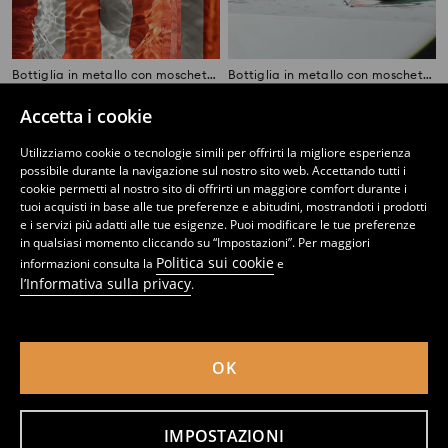
Bottiglia in metallo con moschettone
Bottiglia in metallo con moschettone
3
6,49
EUR
2
5,99
EUR
,
19
EUR
,
99
EUR
Accetta i cookie
Utilizziamo cookie o tecnologie simili per offrirti la migliore esperienza
possibile durante la navigazione sul nostro sito web. Accettando tutti i
cookie permetti al nostro sito di offrirti un maggiore comfort durante i
tuoi acquisti in base alle tue preferenze e abitudini, mostrandoti i prodotti
e i servizi più adatti alle tue esigenze. Puoi modificare le tue preferenze
in qualsiasi momento cliccando su “Impostazioni”. Per maggiori
Politica sui cookie
informazioni consulta la
e
l’Informativa sulla privacy
.
OK
Bottiglia
Bottiglia
IMPOSTAZIONI
2
4,99
EUR
3
5,49
EUR
,
49
EUR
,
79
EUR