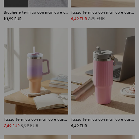
Bicchiere termico con manico e cannuccia Hello Kitty
Tazza termica con manico e cannuccia con effetto ombre
10
6
7,79
EUR
,
99
EUR
,
49
EUR
Tazza termica con manico e cannuccia
Tazza termica con manico e cannuccia
7
8,99
EUR
6
,
49
EUR
,
49
EUR