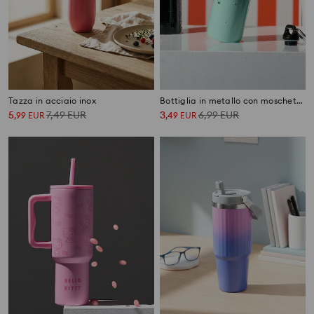
Tazza in acciaio inox
Bottiglia in metallo con moschettone
5
7,49
EUR
3
6,99
EUR
,
99
EUR
,
49
EUR