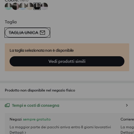
Colore
:
nero
Taglia
TAGLIA UNICA
La taglia selezionata non è disponibile
Vedi prodotti simili
Prodotto non disponibile nel negozio fisico
Tempi e costi di consegna
Negozi
sempre gratuito
Corriere
La maggior parte dei pacchi arriva entro 8 giorni lavorativi
La magg
Dettagli >
Dettagli