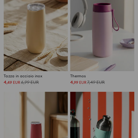
Tazza in acciaio inox
Thermos
4
6,99
EUR
4
7,49
EUR
,
49
EUR
,
99
EUR