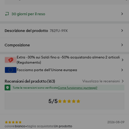
30 giorni per il reso
Descrizione del prodotto
782FU-99X
Composizione
Extra -30% sui Saldi fino a -50% acquistando almeno 2 articoli
(Regolamento)
Facciamo parte dell'Unione europea
Recensioni del prodotto
(
163
)
Visualizza le recensioni
Tutte le recensioni sono verificate
Come funzionano i punteggi?
5/5
2026-08-09
colore
:
bianco
taglia acquistata
:
Un prodotto