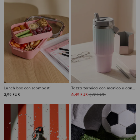
Lunch box con scomparti
Tazza termica con manico e cannuccia con effetto ombre
3
6
7,79
EUR
,
99
EUR
,
49
EUR