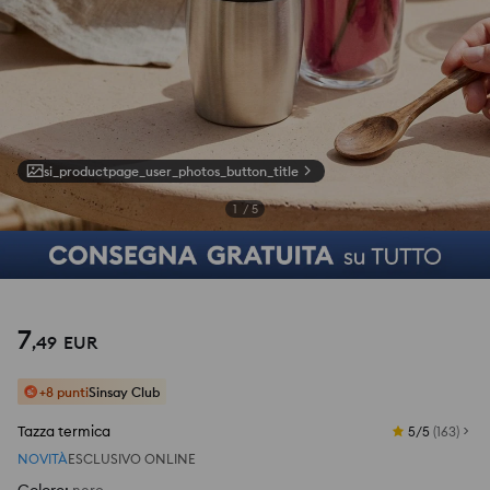
si_productpage_user_photos_button_title
1
/
5
7
,
49
EUR
+8 punti
Sinsay Club
Tazza termica
5/5
(
163
)
NOVITÀ
ESCLUSIVO ONLINE