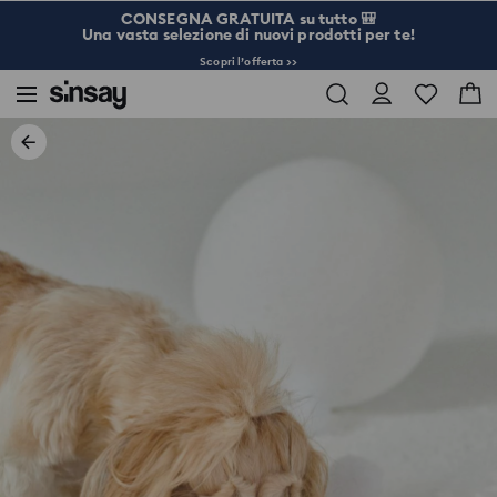
CONSEGNA GRATUITA su tutto 🎒
Una vasta selezione di nuovi prodotti per te!
Scopri l’offerta >>