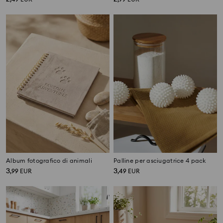
Album fotografico di animali
Palline per asciugatrice 4 pack
3
3
,
99
EUR
,
49
EUR