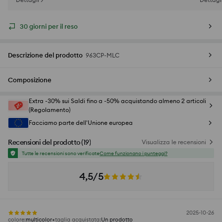
30 giorni per il reso
Descrizione del prodotto
963CP-MLC
Composizione
Extra -30% sui Saldi fino a -50% acquistando almeno 2 articoli
(Regolamento)
Facciamo parte dell'Unione europea
Recensioni del prodotto
(
19
)
Visualizza le recensioni
Tutte le recensioni sono verificate
Come funzionano i punteggi?
4,5/5
2025-10-26
colore
:
multicolor
taglia acquistata
:
Un prodotto