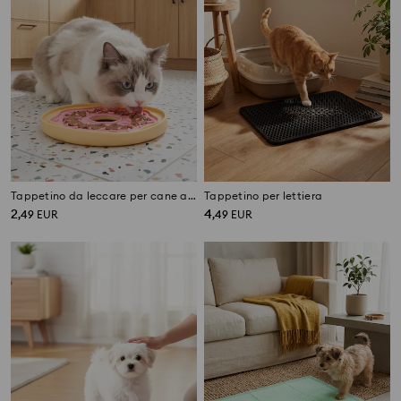
Tappetino da leccare per cane a forma di donut
Tappetino per lettiera
2
4
,
49
EUR
,
49
EUR