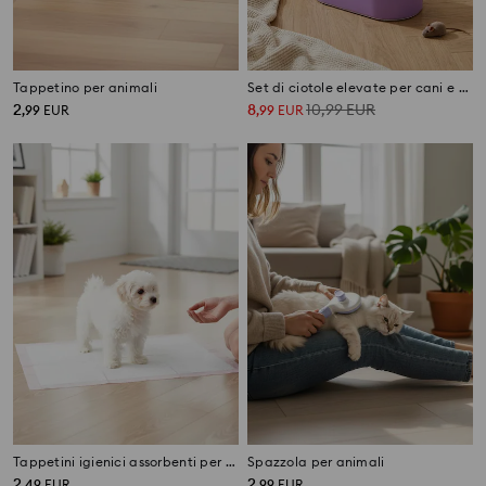
Tappetino per animali
Set di ciotole elevate per cani e gatti con contenitore per cibo
2
8
10,99
EUR
,
99
EUR
,
99
EUR
Tappetini igienici assorbenti per animali
Spazzola per animali
2
2
,
49
EUR
,
99
EUR