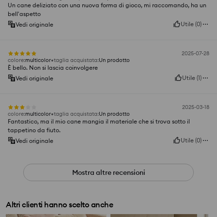
Un cane deliziato con una nuova forma di gioco, mi raccomando, ha un
bell'aspetto
Utile
(
0
)
Vedi originale
2025-07-28
colore
:
multicolor
taglia acquistata
:
Un prodotto
È bello. Non si lascia coinvolgere
Utile
(
1
)
Vedi originale
2025-03-18
colore
:
multicolor
taglia acquistata
:
Un prodotto
Fantastico, ma il mio cane mangia il materiale che si trova sotto il
tappetino da fiuto.
Utile
(
0
)
Vedi originale
Mostra altre recensioni
Altri clienti hanno scelto anche