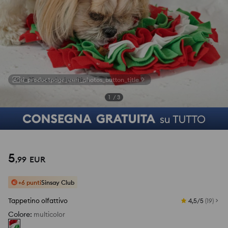
si_productpage_user_photos_button_title
1
/
3
5
,
99
EUR
+6 punti
Sinsay Club
Tappetino olfattivo
4,5/5
(
19
)
Colore
:
multicolor