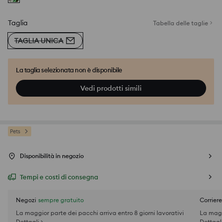
Taglia
Tabella delle taglie
TAGLIA UNICA
La taglia selezionata non è disponibile
Vedi prodotti simili
Pets
Disponibilità in negozio
Tempi e costi di consegna
Negozi
sempre gratuito
Corriere
La maggior parte dei pacchi arriva entro 8 giorni lavorativi
La magg
Dettagli >
Dettagli