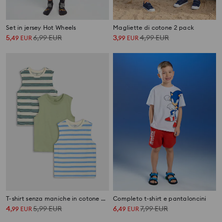
Set in jersey Hot Wheels
Magliette di cotone 2 pack
5
6,99
EUR
3
4,99
EUR
,
49
EUR
,
99
EUR
T-shirt senza maniche in cotone a righe e tinta unita 3 pack
Completo t-shirt e pantaloncini
4
5,99
EUR
6
7,99
EUR
,
99
EUR
,
49
EUR