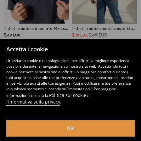
T-shirt in cotone ricamata Minecraft
T-shirt in cotone con stampa Stumble Guys
5
3
5,49
EUR
,
49
EUR
,
79
EUR
Accetta i cookie
Utilizziamo cookie o tecnologie simili per offrirti la migliore esperienza
possibile durante la navigazione sul nostro sito web. Accettando tutti i
cookie permetti al nostro sito di offrirti un maggiore comfort durante i
tuoi acquisti in base alle tue preferenze e abitudini, mostrandoti i prodotti
e i servizi più adatti alle tue esigenze. Puoi modificare le tue preferenze
in qualsiasi momento cliccando su “Impostazioni”. Per maggiori
Politica sui cookie
informazioni consulta la
e
l’Informativa sulla privacy
.
OK
T-shirt in cotone con stampa gaming
Maglietta a maniche lunghe in cotone con stampa Jurassic Park