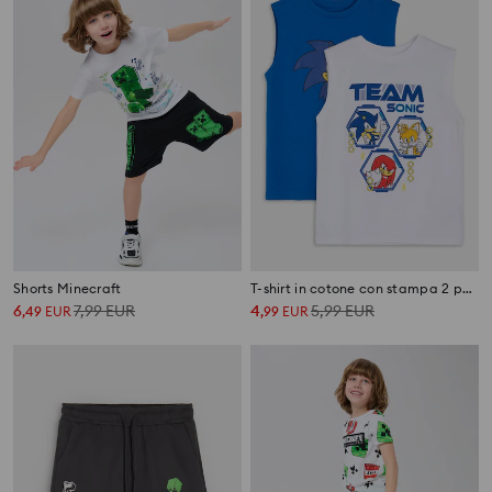
Shorts Minecraft
T-shirt in cotone con stampa 2 pezzi Sonic the Hedgehog
6
7,99
EUR
4
5,99
EUR
,
49
EUR
,
99
EUR