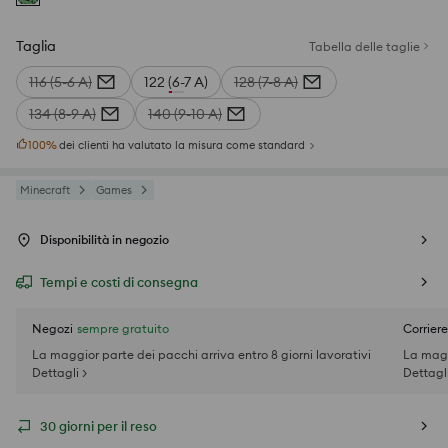
Taglia
Tabella delle taglie
116 (5-6 A)
122 (6-7 A)
128 (7-8 A)
134 (8-9 A)
140 (9-10 A)
100
%
dei clienti ha valutato la misura come standard
Minecraft
Games
Disponibilità in negozio
Tempi e costi di consegna
Negozi
sempre gratuito
Corriere
La maggior parte dei pacchi arriva entro 8 giorni lavorativi
La magg
Dettagli >
Dettagli
30 giorni per il reso