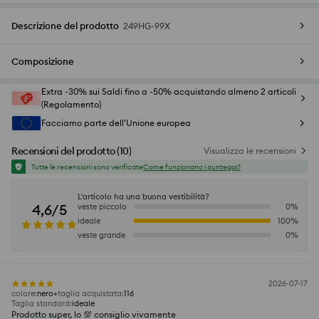
Descrizione del prodotto
249HG-99X
Composizione
Extra -30% sui Saldi fino a -50% acquistando almeno 2 articoli
(Regolamento)
Facciamo parte dell'Unione europea
Recensioni del prodotto
(
10
)
Visualizza le recensioni
Tutte le recensioni sono verificate
Come funzionano i punteggi?
L'articolo ha una buona vestibilità?
4,6/5
veste piccolo
0
%
ideale
100
%
veste grande
0
%
2026-07-17
colore
:
nero
taglia acquistata
:
116
Taglia standard
:
ideale
Prodotto super, lo 💯 consiglio vivamente