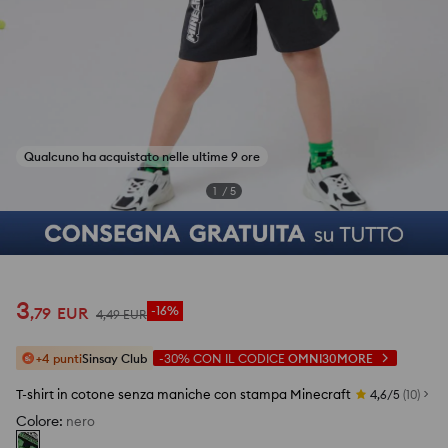
Qualcuno ha acquistato nelle ultime 9 ore
1
/
5
3
,
79
EUR
-16%
4
,
49
EUR
+4 punti
Sinsay Club
-30%
CON IL CODICE
OMNI30MORE
T-shirt in cotone senza maniche con stampa Minecraft
4,6/5
(
10
)
Colore
:
nero