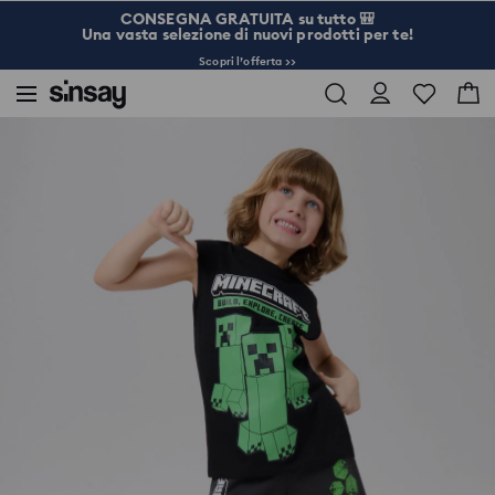
CONSEGNA GRATUITA su tutto 🎒
Una vasta selezione di nuovi prodotti per te!
Scopri l’offerta >>
Sinsay
Bambini
Ragazzo preadolescente 3-10
T-shirt in cotone senza maniche con stampa Minecraft