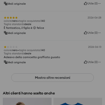
Utile
(
0
)
Vedi originale
2026-06-28
colore
:
nero
taglia acquistata
:
140
Taglia standard
:
ideale
È fantastico, il figlio è 😊 felice
Utile
(
0
)
Vedi originale
2026-06-13
colore
:
nero
taglia acquistata
:
140
Taglia standard
:
ideale
Adesivo della camicetta graffiata guasto
Utile
(
0
)
Vedi originale
Mostra altre recensioni
Altri clienti hanno scelto anche