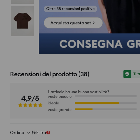
si_productpage_user_photos_button_title
Acquista questo set
Recensioni del prodotto
(
38
)
Tut
L'articolo ha una buona vestibilità?
4,9/5
veste piccolo
ideale
veste grande
Ordina
Filtra
1