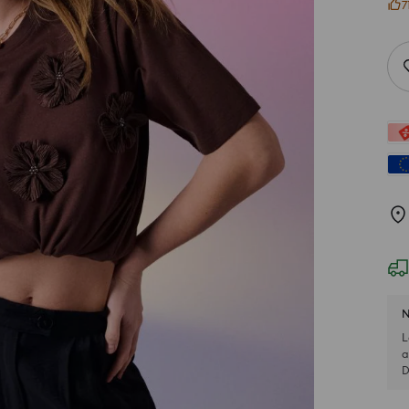
7
N
L
a
D