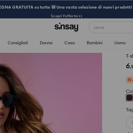
NA GRATUITA su tutto 🎒 Una vasta selezione di nuovi prodotti 
Scopri l’offerta >>
cerca
Consigliati
Donna
Casa
Bambini
Uomo
T-s
6
,
Co
Tag