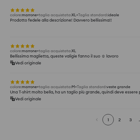
colore
:
marrone
taglia acquistata
:
XL
Taglia standard
:
ideale
Prodotto fedele alla descrizione! Davvero bellissima!!
colore
:
marrone
taglia acquistata
:
XL
Bellissima maglietta, queste valigie fanno il suo ☺️ lavoro
Vedi originale
colore
:
marrone
taglia acquistata
:
M
Taglia standard
:
veste grande
Una T-shirt molto bella, ha un taglio più grande, quindi deve essere pi
Vedi originale
1
2
3
.