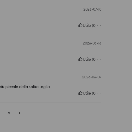
2026-07-10
Utile
(
0
)
2026-06-16
Utile
(
0
)
2026-06-07
ù piccola della solita taglia
Utile
(
0
)
..
9