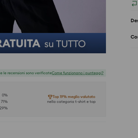
Des
Co
te le recensioni sono verificate
Come funzionano i punteggi?
0
%
Top 19% meglio valutato
71
%
nella categoria t-shirt e top
29
%