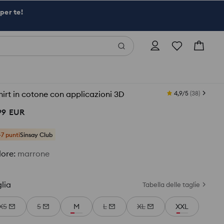
per te!
hirt in cotone con applicazioni 3D
4,9/5
(
38
)
99
EUR
+7 punti
Sinsay Club
lore
:
marrone
lia
Tabella delle taglie
XS
S
M
L
XL
XXL