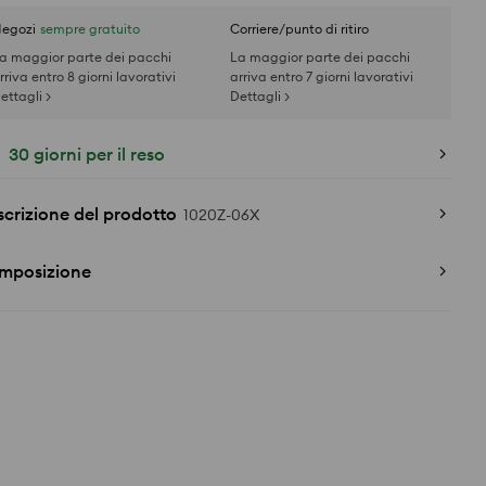
egozi
sempre gratuito
Corriere/punto di ritiro
a maggior parte dei pacchi
La maggior parte dei pacchi
rriva entro 8 giorni lavorativi
arriva entro 7 giorni lavorativi
ettagli >
Dettagli >
30 giorni per il reso
crizione del prodotto
1020Z-06X
mposizione