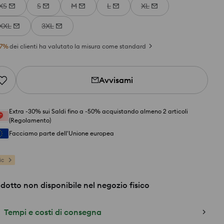
XS
S
M
L
XL
XXL
3XL
7
%
dei clienti ha valutato la misura come standard
Avvisami
Extra -30% sui Saldi fino a -50% acquistando almeno 2 articoli
(Regolamento)
Facciamo parte dell'Unione europea
ic
dotto non disponibile nel negozio fisico
Tempi e costi di consegna