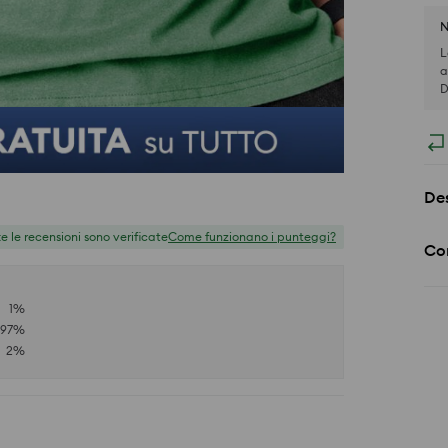
N
L
a
D
Des
te le recensioni sono verificate
Come funzionano i punteggi?
Co
1
%
97
%
2
%