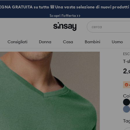
NA GRATUITA su tutto 🎒 Una vasta selezione di nuovi prodotti 
Scopri l’offerta >>
cerca
Consigliati
Donna
Casa
Bambini
Uomo
ESC
T-s
2
,
Co
Tag