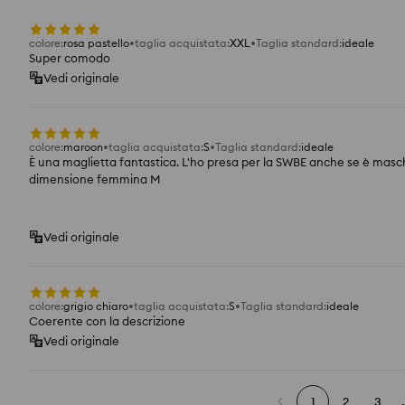
colore
:
rosa pastello
taglia acquistata
:
XXL
Taglia standard
:
ideale
Super comodo
Vedi originale
colore
:
maroon
taglia acquistata
:
S
Taglia standard
:
ideale
È una maglietta fantastica. L'ho presa per la SWBE anche se è maschi
dimensione femmina M
Vedi originale
colore
:
grigio chiaro
taglia acquistata
:
S
Taglia standard
:
ideale
Coerente con la descrizione
Vedi originale
1
2
3
.