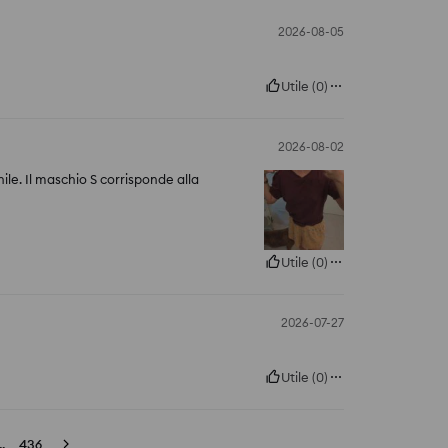
2026-08-05
Utile
(
0
)
2026-08-02
le. Il maschio S corrisponde alla
Utile
(
0
)
2026-07-27
Utile
(
0
)
..
436