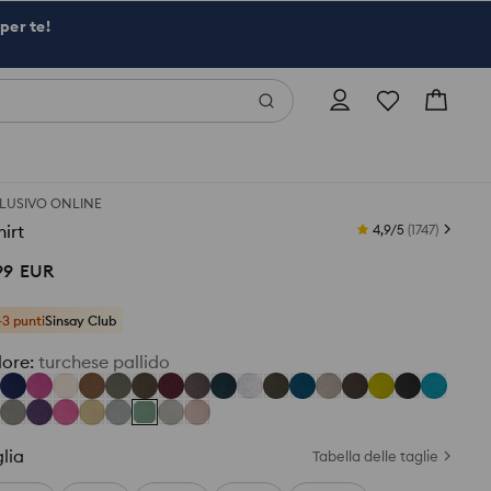
per te!
LUSIVO ONLINE
hirt
4,9/5
(
1747
)
99
EUR
+3 punti
Sinsay Club
lore
:
turchese pallido
lia
Tabella delle taglie