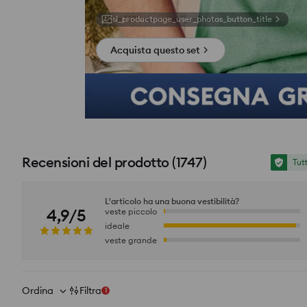
si_productpage_user_photos_button_title
Acquista questo set
Recensioni del prodotto
(
1747
)
Tut
L'articolo ha una buona vestibilità?
4,9/5
veste piccolo
ideale
veste grande
Ordina
Filtra
1