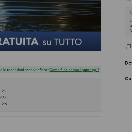
N
L
a
D
Des
te le recensioni sono verificate
Come funzionano i punteggi?
Co
2
%
93
%
5
%