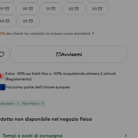
29
30
31
32
33
34
35
3
%
dei clienti ha valutato la misura come standard
Avvisami
Extra -30% sui Saldi fino a -50% acquistando almeno 2 articoli
(Regolamento)
Facciamo parte dell'Unione europea
kelodeon
Paw Patrol
dotto non disponibile nel negozio fisico
Tempi e costi di consegna