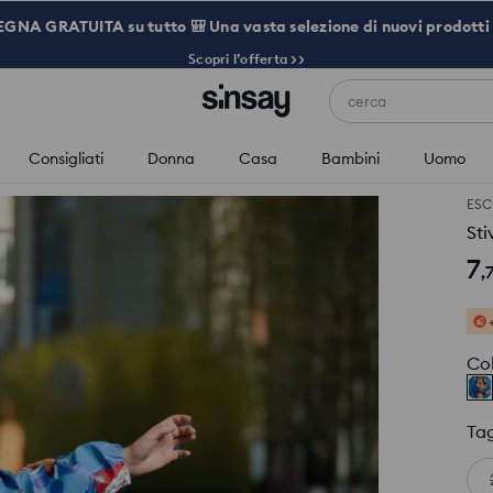
NA GRATUITA su tutto 🎒 Una vasta selezione di nuovi prodotti 
Scopri l’offerta >>
cerca
Consigliati
Donna
Casa
Bambini
Uomo
ESC
Sti
7
,
Co
Tag