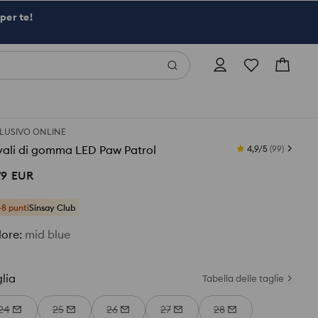
per te!
LUSIVO ONLINE
vali di gomma LED Paw Patrol
4,9/5
(
99
)
79
EUR
+8 punti
Sinsay Club
lore
:
mid blue
lia
Tabella delle taglie
24
25
26
27
28