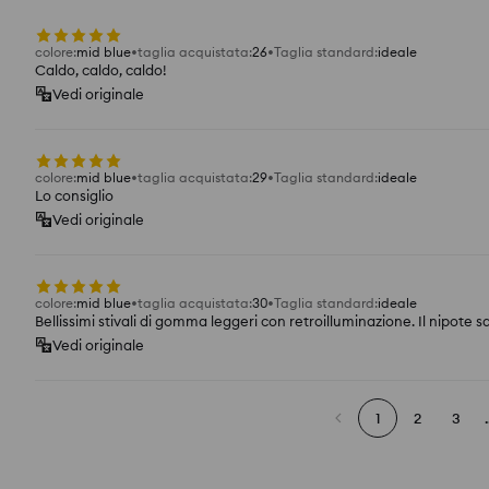
colore
:
mid blue
taglia acquistata
:
26
Taglia standard
:
ideale
Caldo, caldo, caldo!
Vedi originale
colore
:
mid blue
taglia acquistata
:
29
Taglia standard
:
ideale
Lo consiglio
Vedi originale
colore
:
mid blue
taglia acquistata
:
30
Taglia standard
:
ideale
Bellissimi stivali di gomma leggeri con retroilluminazione. Il nipote s
Vedi originale
1
2
3
.