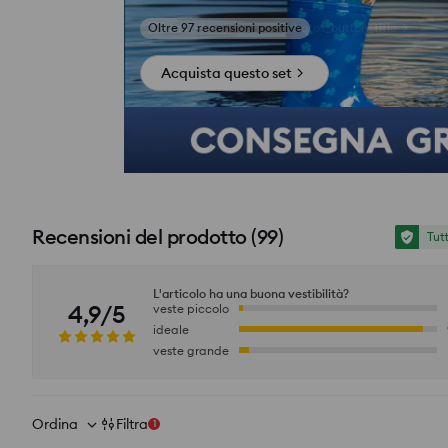
si_productpage_user_photos_button_title
Acquista questo set
Recensioni del prodotto
(
99
)
Tut
L'articolo ha una buona vestibilità?
4,9/5
veste piccolo
ideale
veste grande
Ordina
Filtra
1