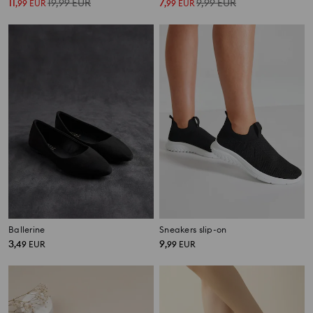
11
19,99
EUR
7
9,99
EUR
,
99
EUR
,
99
EUR
Ballerine
Sneakers slip-on
3
9
,
49
EUR
,
99
EUR