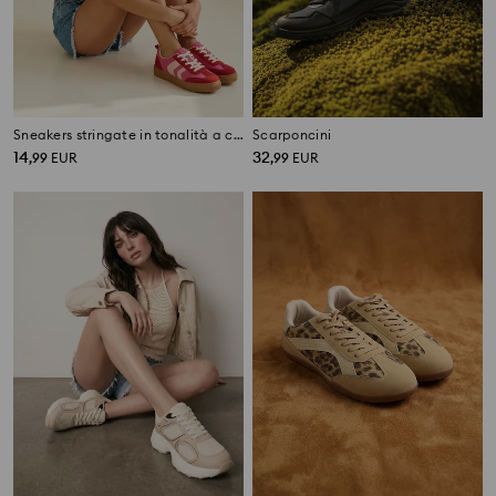
Sneakers stringate in tonalità a contrasto
Scarponcini
14
32
,
99
EUR
,
99
EUR