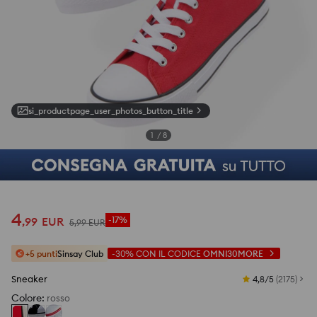
si_productpage_user_photos_button_title
1
/
8
4
,
99
EUR
-17%
5
,
99
EUR
+5 punti
Sinsay Club
-30%
CON IL CODICE
OMNI30MORE
Sneaker
4,8/5
(
2175
)
Colore
:
rosso