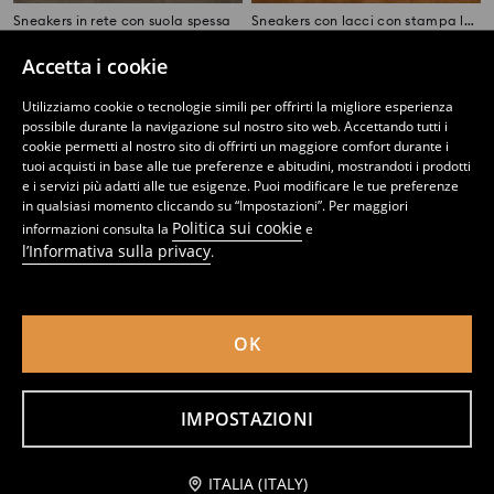
Sneakers in rete con suola spessa
Sneakers con lacci con stampa leopardata in simil camoscio
14
11
14,99
EUR
,
99
EUR
,
99
EUR
Accetta i cookie
Utilizziamo cookie o tecnologie simili per offrirti la migliore esperienza
possibile durante la navigazione sul nostro sito web. Accettando tutti i
cookie permetti al nostro sito di offrirti un maggiore comfort durante i
tuoi acquisti in base alle tue preferenze e abitudini, mostrandoti i prodotti
e i servizi più adatti alle tue esigenze. Puoi modificare le tue preferenze
in qualsiasi momento cliccando su “Impostazioni”. Per maggiori
Politica sui cookie
informazioni consulta la
e
l’Informativa sulla privacy
.
OK
Sneakers alte in finto camoscio
Sneakers con lacci in finta pelle
IMPOSTAZIONI
12
18,99
EUR
14
,
99
EUR
,
99
EUR
Avvisami
ITALIA (ITALY)