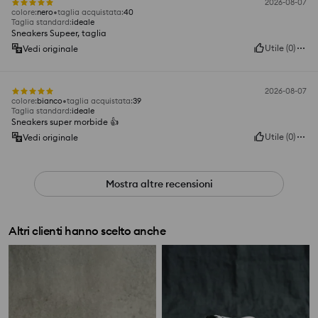
2026-08-07
colore
:
nero
taglia acquistata
:
40
Taglia standard
:
ideale
Sneakers Supeer, taglia
Utile
(
0
)
Vedi originale
2026-08-07
colore
:
bianco
taglia acquistata
:
39
Taglia standard
:
ideale
Sneakers super morbide 👍️
Utile
(
0
)
Vedi originale
Mostra altre recensioni
Altri clienti hanno scelto anche