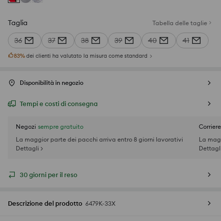
Taglia
Tabella delle taglie
36
37
38
39
40
41
83
%
dei clienti ha valutato la misura come standard
Disponibilità in negozio
Tempi e costi di consegna
Negozi
sempre gratuito
Corriere
La maggior parte dei pacchi arriva entro 8 giorni lavorativi
La magg
Dettagli >
Dettagli
30 giorni per il reso
Descrizione del prodotto
6479K-33X