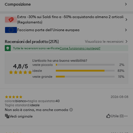
Composizione
Extra -30% sui Saldi fino a -50% acquistando almeno 2 articoli
(Regolamento)
Facciamo parte dell'Unione europea
Recensioni del prodotto
(
2175
)
Visualizza le recensioni
Tutte le recensioni sono verificate
Come funzionano i punteggi?
L'articolo ha una buona vestibilità?
4,8/5
veste piccolo
2
%
ideale
83
%
veste grande
15
%
2026-08-08
colore
:
bianco
taglia acquistata
:
40
Taglia standard
:
ideale
Non solo è carina, ma anche comoda 🙂
Utile
(
0
)
Vedi originale