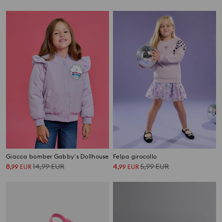
Giacca bomber Gabby's Dollhouse
Felpa girocollo
8
14,99
EUR
4
5,99
EUR
,
99
EUR
,
99
EUR