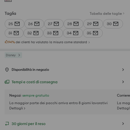
Taglia
Tabella delle taglie
25
26
27
28
29
30
31
32
33
34
35
94
%
dei clienti ha valutato la misura come standard
Disney
Disponibilità in negozio
Tempi e costi di consegna
Negozi
sempre gratuito
Corriere
La maggior parte dei pacchi arriva entro 8 giorni lavorativi
La magg
Dettagli >
Dettagli
30 giorni per il reso