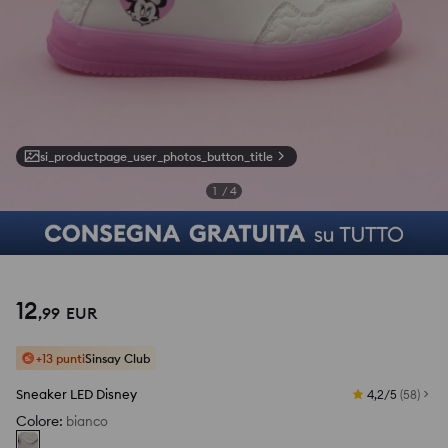
si_productpage_user_photos_button_title
1
/
4
12
,
99
EUR
+13 punti
Sinsay Club
Sneaker LED Disney
4,2/5
(
58
)
Colore
:
bianco