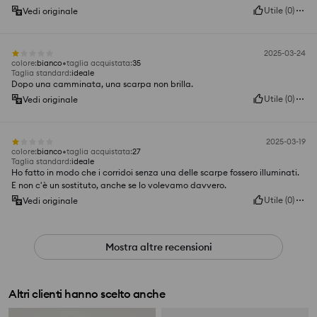
Utile
(
0
)
Vedi originale
2025-03-24
colore
:
bianco
taglia acquistata
:
35
Taglia standard
:
ideale
Dopo una camminata, una scarpa non brilla.
Utile
(
0
)
Vedi originale
2025-03-19
colore
:
bianco
taglia acquistata
:
27
Taglia standard
:
ideale
Ho fatto in modo che i corridoi senza una delle scarpe fossero illuminati.
E non c'è un sostituto, anche se lo volevamo davvero.
Utile
(
0
)
Vedi originale
Mostra altre recensioni
Altri clienti hanno scelto anche