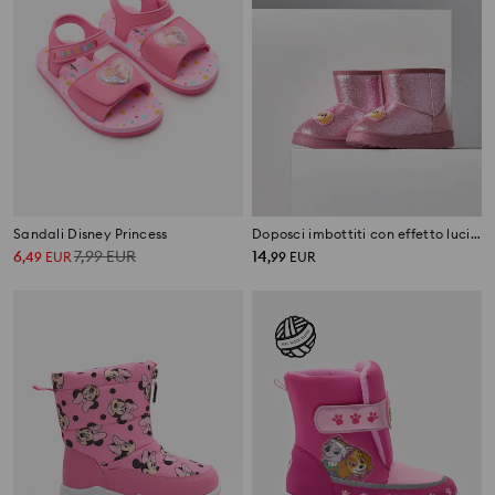
Sandali Disney Princess
Doposci imbottiti con effetto lucido PAW Patrol
6
7,99
EUR
14
,
49
EUR
,
99
EUR