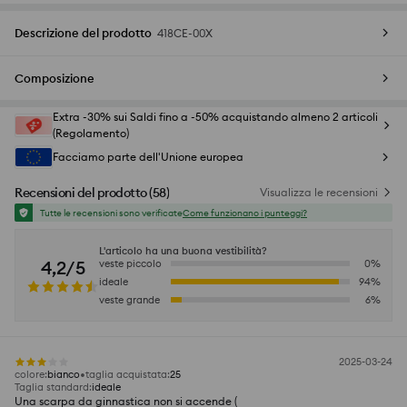
Descrizione del prodotto
418CE-00X
Composizione
Extra -30% sui Saldi fino a -50% acquistando almeno 2 articoli
(Regolamento)
Facciamo parte dell'Unione europea
Recensioni del prodotto
(
58
)
Visualizza le recensioni
Tutte le recensioni sono verificate
Come funzionano i punteggi?
L'articolo ha una buona vestibilità?
4,2/5
veste piccolo
0
%
ideale
94
%
veste grande
6
%
2025-03-24
colore
:
bianco
taglia acquistata
:
25
Taglia standard
:
ideale
Una scarpa da ginnastica non si accende (