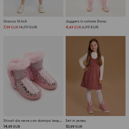
Giacca Stitch
Joggers in cotone Daisy
7
14,99
EUR
4
6,99
EUR
,
99
EUR
,
49
EUR
Stivali da neve con stampa leopardata e pelliccia artificiale
Set in jersey
14
10
,
99
EUR
,
99
EUR