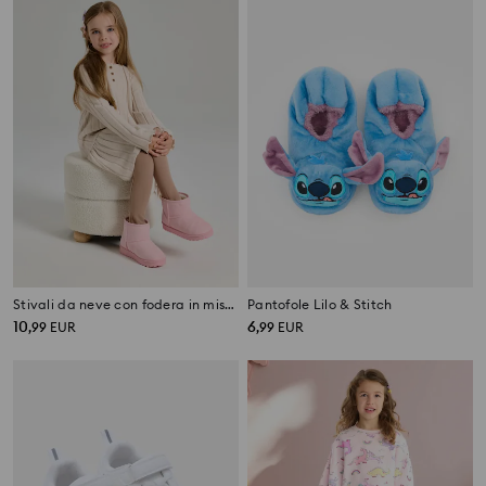
Stivali da neve con fodera in misto lana
Pantofole Lilo & Stitch
10
6
,
99
EUR
,
99
EUR