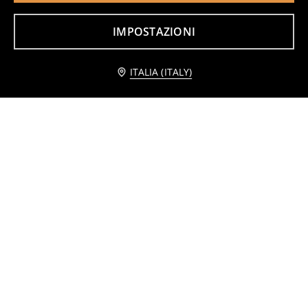
Doposci imbottiti con gambale lucido
Stivali da neve LOL Surprise
12
19
,
99
EUR
,
99
EUR
IMPOSTAZIONI
Avvisami
ITALIA (ITALY)
Stivali imbottiti con fodera in lana
Stivali da neve con stampa leopardata, chiusura in velcro
22
22
,
99
EUR
,
99
EUR