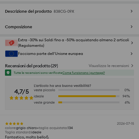
Descrizione del prodotto
838CG-09X
Composizione
Extra -30% sui Saldi fino a -50% acquistando almeno 2 articoli
(Regolamento)
Facciamo parte dell'Unione europea
Recensioni del prodotto
(
29
)
Visualizza le recensioni
Tutte le recensioni sono verificate
Come funzionano i punteggi?
L'articolo ha una buona vestibilità?
4,7/5
veste piccolo
0
%
ideale
94
%
veste grande
6
%
2026-07-15
colore
:
grigio chiaro
taglia acquistata
:
134
Taglia standard
:
ideale
Fantastico, molto bello💪