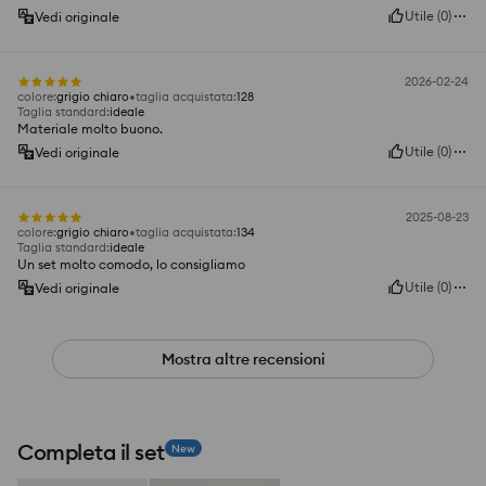
Utile
(
0
)
Vedi originale
2026-02-24
colore
:
grigio chiaro
taglia acquistata
:
128
Taglia standard
:
ideale
Materiale molto buono.
Utile
(
0
)
Vedi originale
2025-08-23
colore
:
grigio chiaro
taglia acquistata
:
134
Taglia standard
:
ideale
Un set molto comodo, lo consigliamo
Utile
(
0
)
Vedi originale
Mostra altre recensioni
Completa il set
New