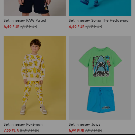
Set in jersey PAW Patrol
Set in jersey Sonic The Hedgehog
5
7,99
EUR
6
7,99
EUR
,
49
EUR
,
49
EUR
Set in jersey Pokémon
Set in jersey Jaws
7
10,99
EUR
5
7,99
EUR
,
99
EUR
,
99
EUR