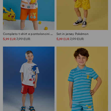
Completo t-shirt e pantaloncini Pokémon
Set in jersey Pokémon
5
7,99
EUR
5
7,99
EUR
,
99
EUR
,
99
EUR