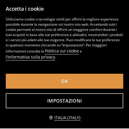
Accetta i cookie
Utilizziamo cookie o tecnologie simili per offrirti la migliore esperienza
possibile durante la navigazione sul nostro sito web. Accettando tutti i
cookie permetti al nostro sito di offrirti un maggiore comfort durante i
tuoi acquisti in base alle tue preferenze e abitudini, mostrandoti i prodotti
e i servizi più adatti alle tue esigenze. Puoi modificare le tue preferenze
in qualsiasi momento cliccando su “Impostazioni”. Per maggiori
Politica sui cookie
informazioni consulta la
e
l’Informativa sulla privacy
.
OK
Set in jersey
Set in jersey Pokemon
6
8,99
EUR
14
,
99
EUR
,
99
EUR
IMPOSTAZIONI
Aggiungi al carrello
ITALIA (ITALY)
5,99 EUR