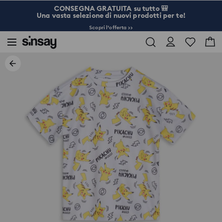
CONSEGNA GRATUITA su tutto 🎒
Una vasta selezione di nuovi prodotti per te!
Scopri l’offerta >>