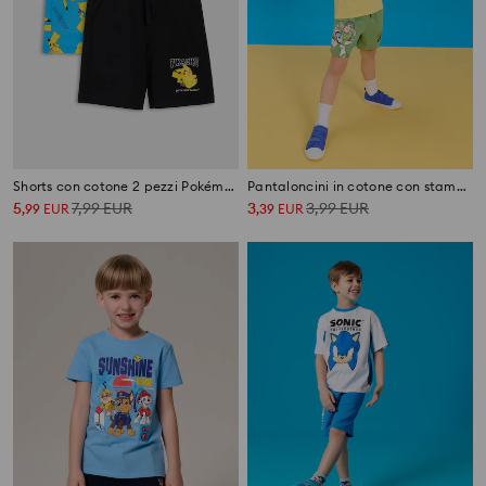
Shorts con cotone 2 pezzi Pokémon
Pantaloncini in cotone con stampa Toy Story
5
7,99
EUR
3
3,99
EUR
,
99
EUR
,
39
EUR