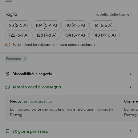
Taglia
Tabella delle taglie
98 (2-3 A)
104 (3-4 A)
110 (4-5 A)
116 (5-6 A)
122 (6-7 A)
128 (7-8 A)
134 (8-9 A)
140 (9-10 A)
94
%
dei clienti ha valutato la misura come standard
Pokemon
Disponibilità in negozio
Tempi e costi di consegna
Negozi
sempre gratuito
Corriere
La maggior parte dei pacchi arriva entro 8 giorni lavorativi
La magg
Dettagli >
Dettagli
30 giorni per il reso