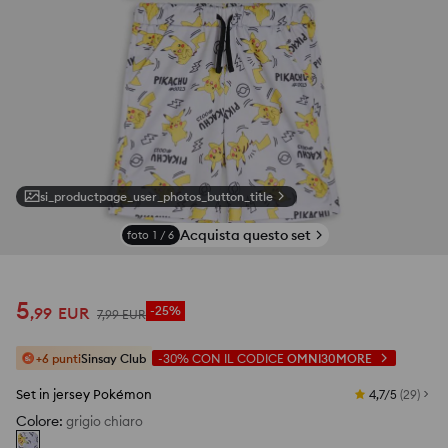
si_productpage_user_photos_button_title
Acquista questo set
foto
1
/
6
5
,
99
EUR
-25%
7
,
99
EUR
+6 punti
Sinsay Club
-30%
CON IL CODICE
OMNI30MORE
Set in jersey Pokémon
4,7/5
(
29
)
Colore
:
grigio chiaro