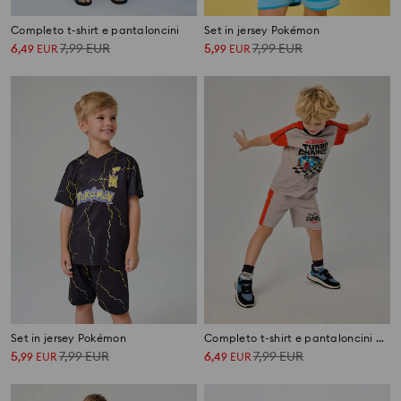
Completo t-shirt e pantaloncini
Set in jersey Pokémon
6
7,99
EUR
5
7,99
EUR
,
49
EUR
,
99
EUR
Set in jersey Pokémon
Completo t-shirt e pantaloncini Hot Wheels
5
7,99
EUR
6
7,99
EUR
,
99
EUR
,
49
EUR