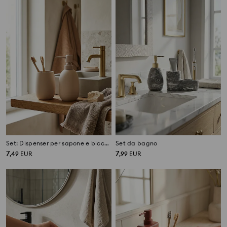
Set: Dispenser per sapone e bicchiere per spazzolini
Set da bagno
7
7
,
49
EUR
,
99
EUR