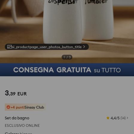
si_productpage_user_photos_button_title
1
/
3
3
,
39
EUR
+4 punti
Sinsay Club
Set da bagno
4,4/5
(
14
)
ESCLUSIVO ONLINE