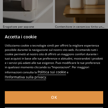
Erogatore per sapone
Contenitore in ceramica tinta unita per spazzolini da denti
4
2
,
49
EUR
,
49
EUR
Accetta i cookie
Utilizziamo cookie o tecnologie simili per offrirti la migliore esperienza
possibile durante la navigazione sul nostro sito web. Accettando tutti i
cookie permetti al nostro sito di offrirti un maggiore comfort durante i
tuoi acquisti in base alle tue preferenze e abitudini, mostrandoti i prodotti
e i servizi più adatti alle tue esigenze. Puoi modificare le tue preferenze
in qualsiasi momento cliccando su “Impostazioni”. Per maggiori
Politica sui cookie
informazioni consulta la
e
l’Informativa sulla privacy
.
OK