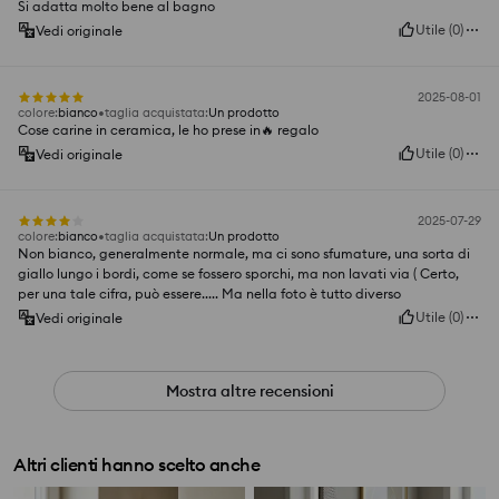
Si adatta molto bene al bagno
Utile
(
0
)
Vedi originale
2025-08-01
colore
:
bianco
taglia acquistata
:
Un prodotto
Cose carine in ceramica, le ho prese in🔥 regalo
Utile
(
0
)
Vedi originale
2025-07-29
colore
:
bianco
taglia acquistata
:
Un prodotto
Non bianco, generalmente normale, ma ci sono sfumature, una sorta di
giallo lungo i bordi, come se fossero sporchi, ma non lavati via ( Certo,
per una tale cifra, può essere..... Ma nella foto è tutto diverso
Utile
(
0
)
Vedi originale
Mostra altre recensioni
Altri clienti hanno scelto anche