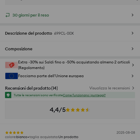
30 giorni per il reso
Descrizione del prodotto
699CL-00X
Composizione
Extra -30% sui Saldi fino a -50% acquistando almeno 2 articoli
(Regolamento)
Facciamo parte dell'Unione europea
Recensioni del prodotto
(
14
)
Visualizza le recensioni
Tutte le recensioni sono verificate
Come funzionano i punteggi?
4,4/5
2025-08-08
colore
:
bianco
taglia acquistata
:
Un prodotto