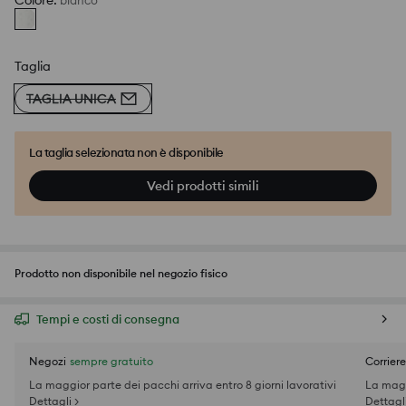
Colore
:
bianco
Taglia
TAGLIA UNICA
La taglia selezionata non è disponibile
Vedi prodotti simili
Prodotto non disponibile nel negozio fisico
Tempi e costi di consegna
Negozi
sempre gratuito
Corriere
La maggior parte dei pacchi arriva entro 8 giorni lavorativi
La magg
Dettagli >
Dettagli