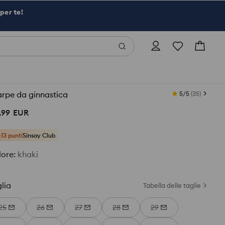
per te!
rpe da ginnastica
5/5
(
35
)
,
99
EUR
+13 punti
Sinsay Club
lore
:
khaki
lia
Tabella delle taglie
25
26
27
28
29