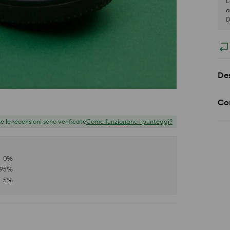
L
a
D
Des
Co
te le recensioni sono verificate
Come funzionano i punteggi?
0
%
95
%
5
%