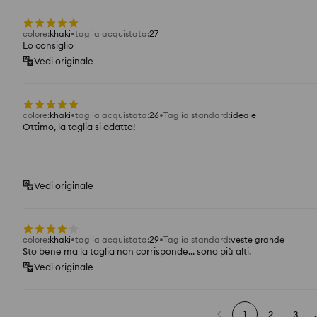
colore
:
khaki
taglia acquistata
:
27
Lo consiglio
Vedi originale
colore
:
khaki
taglia acquistata
:
26
Taglia standard
:
ideale
Ottimo, la taglia si adatta!
Vedi originale
colore
:
khaki
taglia acquistata
:
29
Taglia standard
:
veste grande
Sto bene ma la taglia non corrisponde... sono più alti.
Vedi originale
1
2
3
.