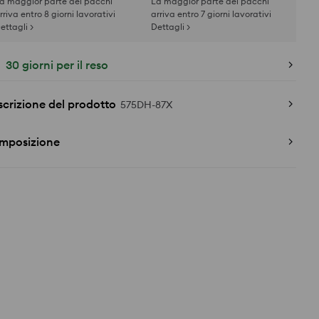
a maggior parte dei pacchi
La maggior parte dei pacchi
rriva entro 8 giorni lavorativi
arriva entro 7 giorni lavorativi
ettagli >
Dettagli >
30 giorni per il reso
crizione del prodotto
575DH-87X
mposizione