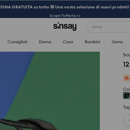
NA GRATUITA su tutto 🎒 Una vasta selezione di nuovi prodotti 
Scopri l’offerta >>
cerca
Consigliati
Donna
Casa
Bambini
Uomo
Sca
12
Co
Tag