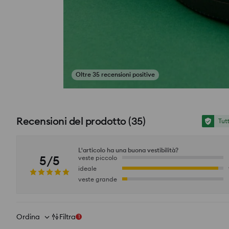
Oltre 35 recensioni positive
si_productpage_user_photos_button_title
Recensioni del prodotto
(
35
)
Tut
L'articolo ha una buona vestibilità?
5/5
veste piccolo
ideale
veste grande
Ordina
Filtra
1