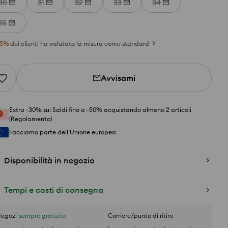
30
31
32
33
34
35
5
%
dei clienti ha valutato la misura come standard
Avvisami
Extra -30% sui Saldi fino a -50% acquistando almeno 2 articoli
(Regolamento)
Facciamo parte dell'Unione europea
Disponibilità in negozio
Tempi e costi di consegna
egozi
sempre gratuito
Corriere/punto di ritiro