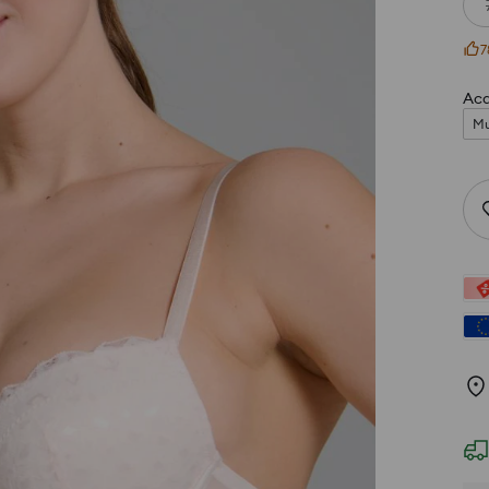
7
Acq
Mu