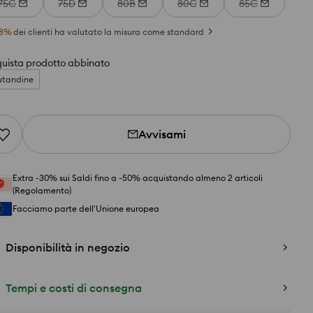
75C
75D
80B
80C
85C
8
%
dei clienti ha valutato la misura come standard
uista prodotto abbinato
tandine
Avvisami
Extra -30% sui Saldi fino a -50% acquistando almeno 2 articoli
(Regolamento)
Facciamo parte dell'Unione europea
Disponibilità in negozio
Tempi e costi di consegna