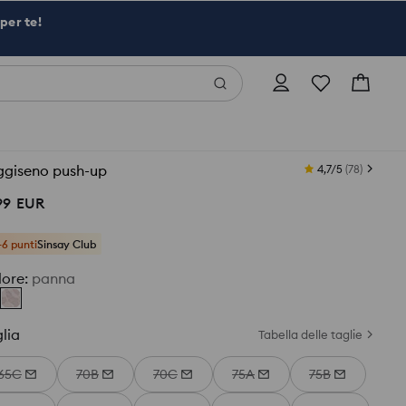
per te!
ggiseno push-up
4,7/5
(
78
)
99
EUR
+6 punti
Sinsay Club
lore
:
panna
lia
Tabella delle taglie
65C
70B
70C
75A
75B