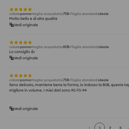
colore
:
panna
taglia acquistata
:
75B
Taglia standard
:
ideale
Molto bello e di alta qualità
Vedi originale
colore
:
panna
taglia acquistata
:
80B
Taglia standard
:
ideale
Lo consiglio 👍️
Vedi originale
colore
:
panna
taglia acquistata
:
75B
Taglia standard
:
ideale
Seno delicato, mantiene bene la forma, io indosso la 80B, questa ta
migliore in volume. I miei dati sono 90-70-94
Vedi originale
1
2
3
.