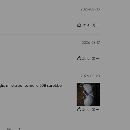
2026-08-05
Utile
(
0
)
2026-06-17
Utile
(
0
)
2026-02-23
glia mi sta bene, ma la 80B sarebbe
Utile
(
0
)
..
19