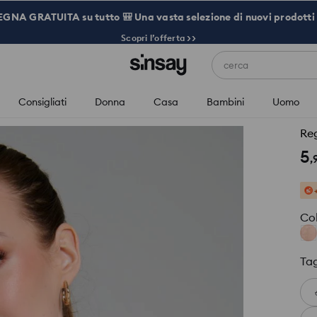
NA GRATUITA su tutto 🎒 Una vasta selezione di nuovi prodotti 
Scopri l’offerta >>
cerca
Consigliati
Donna
Casa
Bambini
Uomo
Re
5
,
Co
Tag