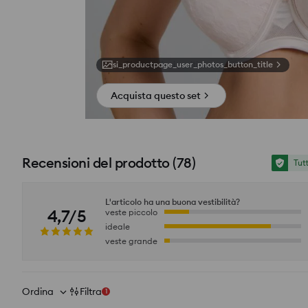
si_productpage_user_photos_button_title
Acquista questo set
Recensioni del prodotto
(
78
)
Tut
L'articolo ha una buona vestibilità?
4,7/5
veste piccolo
ideale
veste grande
Ordina
Filtra
1