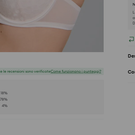
N
L
a
D
Des
Co
te le recensioni sono verificate
Come funzionano i punteggi?
18
%
78
%
4
%