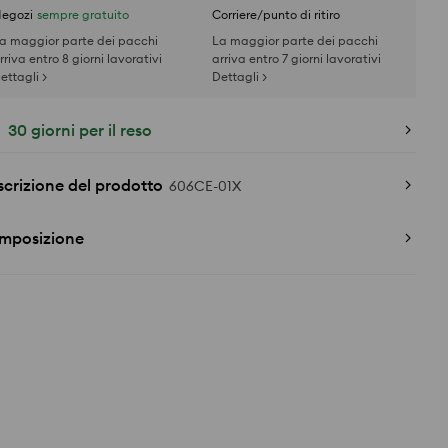
egozi
sempre gratuito
Corriere/punto di ritiro
a maggior parte dei pacchi
La maggior parte dei pacchi
rriva entro 8 giorni lavorativi
arriva entro 7 giorni lavorativi
ettagli >
Dettagli >
30 giorni per il reso
crizione del prodotto
606CE-01X
mposizione