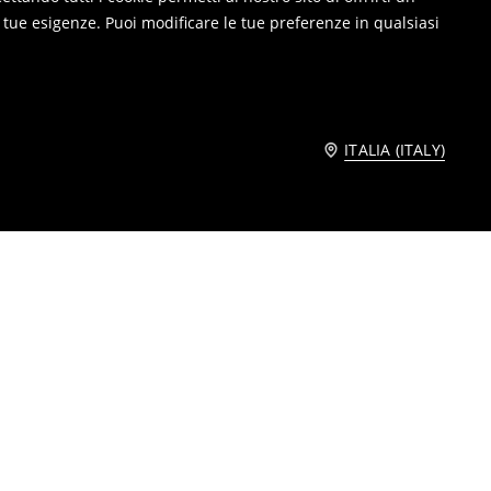
e tue esigenze. Puoi modificare le tue preferenze in qualsiasi
ITALIA (ITALY)