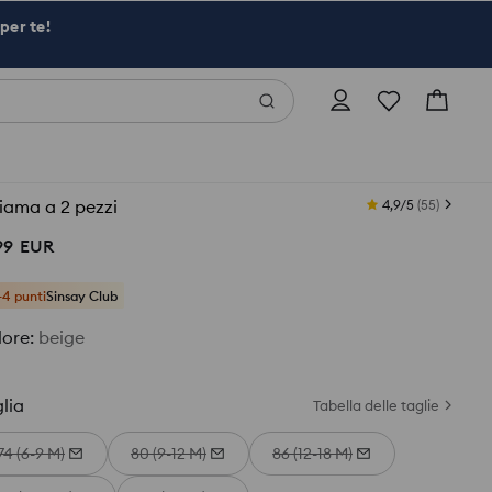
per te!
iama a 2 pezzi
4,9/5
(
55
)
99
EUR
+4 punti
Sinsay Club
lore
:
beige
lia
Tabella delle taglie
74 (6-9 M)
80 (9-12 M)
86 (12-18 M)