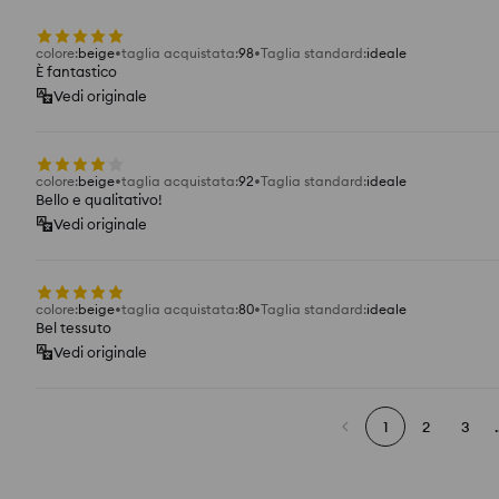
colore
:
beige
taglia acquistata
:
98
Taglia standard
:
ideale
È fantastico
Vedi originale
colore
:
beige
taglia acquistata
:
92
Taglia standard
:
ideale
Bello e qualitativo!
Vedi originale
colore
:
beige
taglia acquistata
:
80
Taglia standard
:
ideale
Bel tessuto
Vedi originale
1
2
3
.