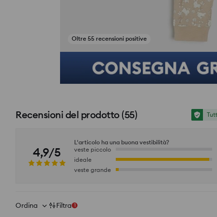
Oltre 55 recensioni positive
si_productpage_user_photos_button_title
Recensioni del prodotto
(
55
)
Tut
L'articolo ha una buona vestibilità?
4,9/5
veste piccolo
ideale
veste grande
Ordina
Filtra
1