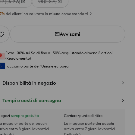
92 (1,5-2 A)
98 (2-3 A)
7
%
dei clienti ha valutato la misura come standard
Avvisami
Extra -30% sui Saldi fino a -50% acquistando almeno 2 articoli
(Regolamento)
Facciamo parte dell'Unione europea
Disponibilità in negozio
Tempi e costi di consegna
egozi
sempre gratuito
Corriere/punto di ritiro
a maggior parte dei pacchi
La maggior parte dei pacchi
rriva entro 8 giorni lavorativi
arriva entro 7 giorni lavorativi
ettagli >
Dettagli >