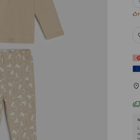
9
N
L
a
D