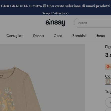
NA GRATUITA su tutto 🎒 Una vasta selezione di nuovi prodotti 
Scopri l’offerta >>
cerca
Consigliati
Donna
Casa
Bambini
Uomo
Pig
3
,
Co
Tag