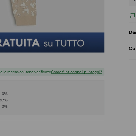
Des
Co
te le recensioni sono verificate
Come funzionano i punteggi?
0
%
97
%
3
%