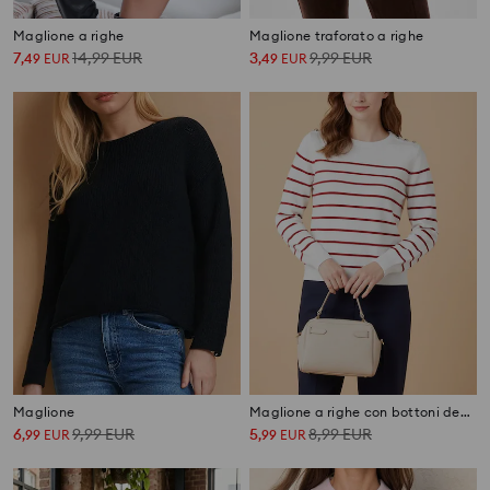
Maglione a righe
Maglione traforato a righe
7
14,99
EUR
3
9,99
EUR
,
49
EUR
,
49
EUR
Maglione
Maglione a righe con bottoni decorativi sulle spalle
6
9,99
EUR
5
8,99
EUR
,
99
EUR
,
99
EUR