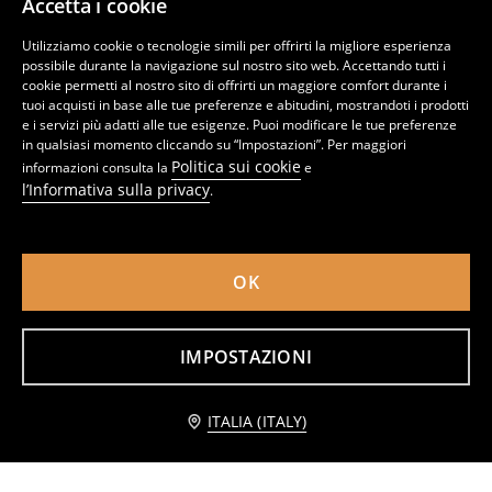
Accetta i cookie
Utilizziamo cookie o tecnologie simili per offrirti la migliore esperienza
possibile durante la navigazione sul nostro sito web. Accettando tutti i
cookie permetti al nostro sito di offrirti un maggiore comfort durante i
tuoi acquisti in base alle tue preferenze e abitudini, mostrandoti i prodotti
e i servizi più adatti alle tue esigenze. Puoi modificare le tue preferenze
in qualsiasi momento cliccando su “Impostazioni”. Per maggiori
Politica sui cookie
informazioni consulta la
e
l’Informativa sulla privacy
.
OK
Maglione con lacci decorativi
Maglione con cerniera
IMPOSTAZIONI
14
11
,
49
EUR
,
49
EUR
Aggiungi al carrello
ITALIA (ITALY)
14,49 EUR