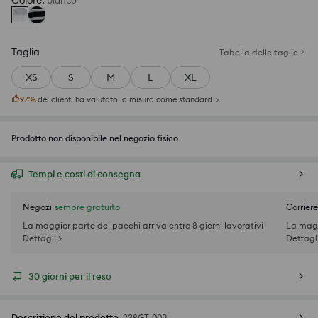
Colore
:
bianco
Taglia
Tabella delle taglie
XS
S
M
L
XL
97
%
dei clienti ha valutato la misura come standard
Prodotto non disponibile nel negozio fisico
Tempi e costi di consegna
Negozi
sempre gratuito
Corriere
La maggior parte dei pacchi arriva entro 8 giorni lavorativi
La magg
Dettagli >
Dettagli
30 giorni per il reso
Descrizione del prodotto
238GT-00P