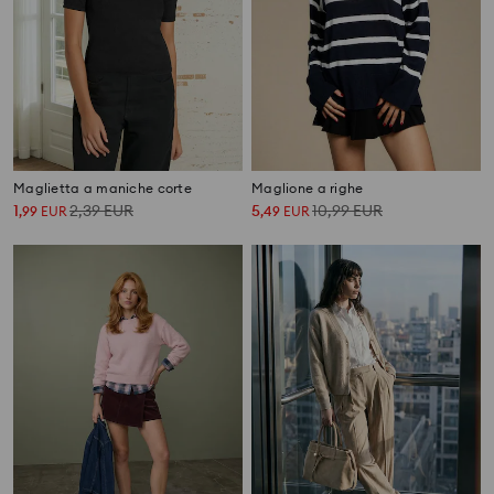
Maglietta a maniche corte
Maglione a righe
1
2,39
EUR
5
10,99
EUR
,
99
EUR
,
49
EUR