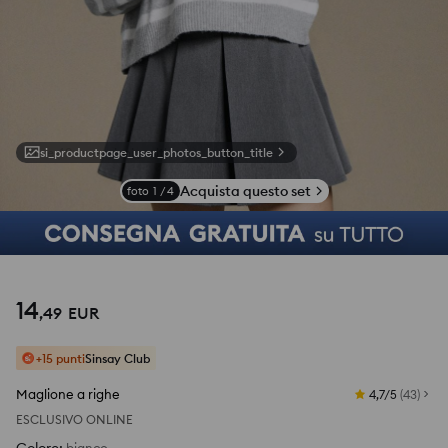
si_productpage_user_photos_button_title
Acquista questo set
foto
1
/
4
14
,
49
EUR
+15 punti
Sinsay Club
Maglione a righe
4,7/5
(
43
)
ESCLUSIVO ONLINE