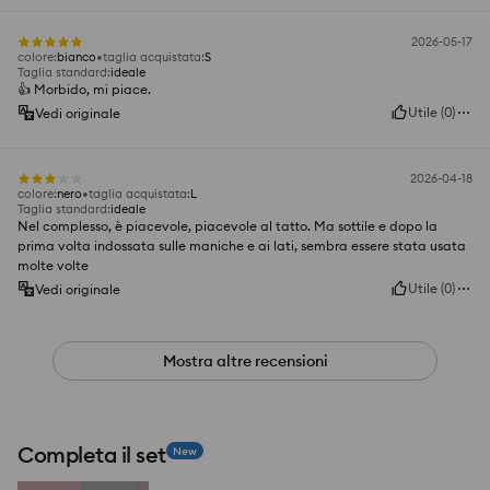
2026-05-17
colore
:
bianco
taglia acquistata
:
S
Taglia standard
:
ideale
👍️ Morbido, mi piace.
Utile
(
0
)
Vedi originale
2026-04-18
colore
:
nero
taglia acquistata
:
L
Taglia standard
:
ideale
Nel complesso, è piacevole, piacevole al tatto. Ma sottile e dopo la
prima volta indossata sulle maniche e ai lati, sembra essere stata usata
molte volte
Utile
(
0
)
Vedi originale
Mostra altre recensioni
Completa il set
New