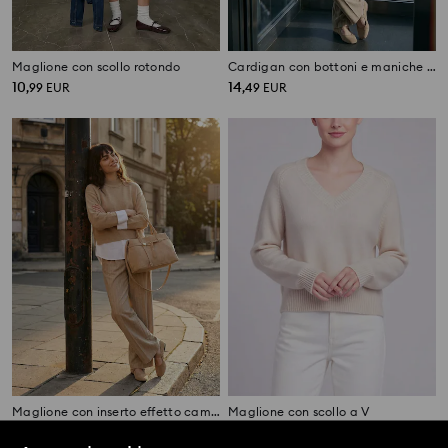
Maglione con scollo rotondo
Cardigan con bottoni e maniche lunghe
10
14
,
99
EUR
,
49
EUR
Maglione con inserto effetto camicia
Maglione con scollo a V
19
6
11,99
EUR
,
99
EUR
,
99
EUR