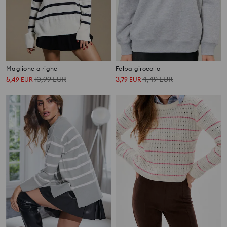
Maglione a righe
Felpa girocollo
5
10,99
EUR
3
4,49
EUR
,
49
EUR
,
79
EUR