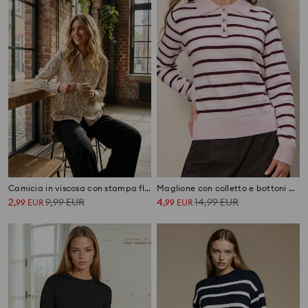
Camicia in viscosa con stampa floreale
Maglione con colletto e bottoni decorativi con miscela di lana
2
9,99
EUR
4
14,99
EUR
,
99
EUR
,
99
EUR