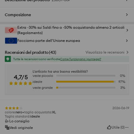
Composizione
Extra -30% sui Saldi fino a -50% acquistando almeno 2 articoli
(Regolamento)
Facciamo parte dell'Unione europea
Recensioni del prodotto
(
43
)
Visualizza le recensioni
Tutte le recensioni sono verificate
Come funzionano i punteggi?
L'articolo ha una buona vestibilità?
4,7/5
veste piccolo
0
%
ideale
97
%
veste grande
3
%
2026-06-19
colore
:
nero
taglia acquistata
:
XL
Taglia standard
:
ideale
👍️ Lo consiglio
Utile
(
0
)
Vedi originale