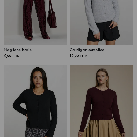
Maglione basic
Cardigan semplice
6
12
,
99
EUR
,
99
EUR