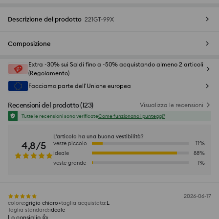
Descrizione del prodotto
221GT-99X
Composizione
Extra -30% sui Saldi fino a -50% acquistando almeno 2 articoli
(Regolamento)
Facciamo parte dell'Unione europea
Recensioni del prodotto
(
123
)
Visualizza le recensioni
Tutte le recensioni sono verificate
Come funzionano i punteggi?
L'articolo ha una buona vestibilità?
4,8/5
veste piccolo
11
%
ideale
88
%
veste grande
1
%
2026-06-17
colore
:
grigio chiaro
taglia acquistata
:
L
Taglia standard
:
ideale
Lo consiglio 👍️