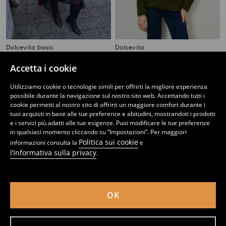
Dolcevita basic
Dolcevita
12
14
,
99
EUR
,
99
EUR
Accetta i cookie
Utilizziamo cookie o tecnologie simili per offrirti la migliore esperienza
possibile durante la navigazione sul nostro sito web. Accettando tutti i
cookie permetti al nostro sito di offrirti un maggiore comfort durante i
tuoi acquisti in base alle tue preferenze e abitudini, mostrandoti i prodotti
e i servizi più adatti alle tue esigenze. Puoi modificare le tue preferenze
in qualsiasi momento cliccando su “Impostazioni”. Per maggiori
Politica sui cookie
informazioni consulta la
e
l’Informativa sulla privacy
.
OK
Maglione con scollo a V
Maglione a costine