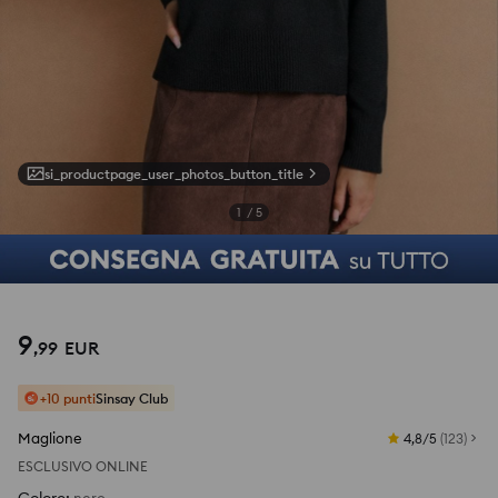
si_productpage_user_photos_button_title
1
/
5
9
,
99
EUR
+10 punti
Sinsay Club
Maglione
4,8/5
(
123
)
ESCLUSIVO ONLINE