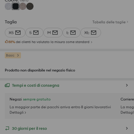
Colore
:
nero
Taglia
Tabella delle taglie
XS
S
M
L
XL
88
%
dei clienti ha valutato la misura come standard
Basic
Prodotto non disponibile nel negozio fisico
Tempi e costi di consegna
Negozi
sempre gratuito
Corriere
La maggior parte dei pacchi arriva entro 8 giorni lavorativi
La magg
Dettagli >
Dettagli
30 giorni per il reso