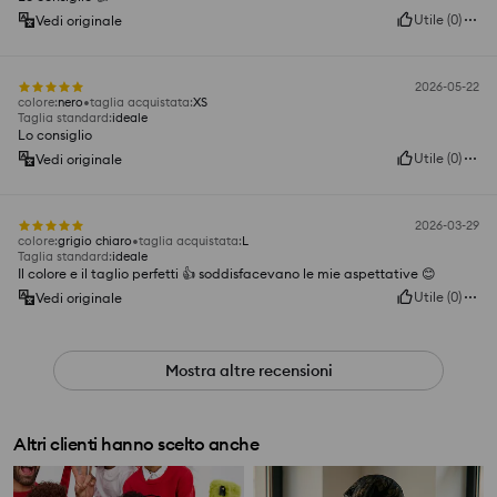
Utile
(
0
)
Vedi originale
2026-05-22
colore
:
nero
taglia acquistata
:
XS
Taglia standard
:
ideale
Lo consiglio
Utile
(
0
)
Vedi originale
2026-03-29
colore
:
grigio chiaro
taglia acquistata
:
L
Taglia standard
:
ideale
Il colore e il taglio perfetti 👍 soddisfacevano le mie aspettative 😊
Utile
(
0
)
Vedi originale
Mostra altre recensioni
Altri clienti hanno scelto anche