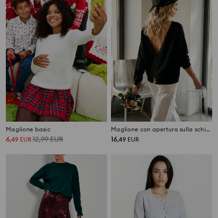
Maglione basic
Maglione con apertura sulla schiena e finitura in pizzo
6
12,99
EUR
16
,
49
EUR
,
49
EUR