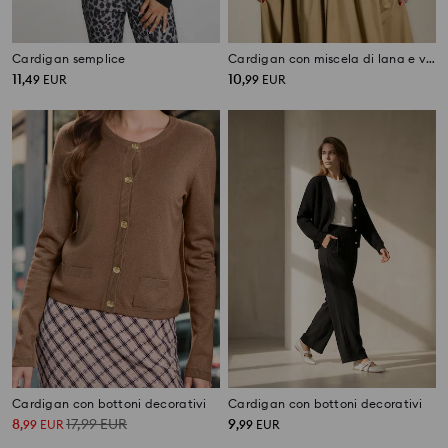
Cardigan semplice
Cardigan con miscela di lana e viscosa
11
10
,
49
EUR
,
99
EUR
Cardigan con bottoni decorativi
Cardigan con bottoni decorativi
8
17,99
EUR
9
,
99
EUR
,
99
EUR