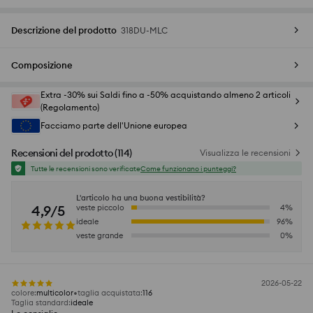
Descrizione del prodotto
318DU-MLC
Composizione
Extra -30% sui Saldi fino a -50% acquistando almeno 2 articoli
(Regolamento)
Facciamo parte dell'Unione europea
Recensioni del prodotto
(
114
)
Visualizza le recensioni
Tutte le recensioni sono verificate
Come funzionano i punteggi?
L'articolo ha una buona vestibilità?
4,9/5
veste piccolo
4
%
ideale
96
%
veste grande
0
%
2026-05-22
colore
:
multicolor
taglia acquistata
:
116
Taglia standard
:
ideale