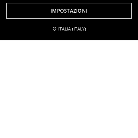
3
2
,
49
EUR
,
99
EUR
IMPOSTAZIONI
Avvisami
ITALIA (ITALY)
T-shirt senza maniche 3 pack
T-shirt in cotone 3 pack
3
4,99
EUR
8
,
99
EUR
,
99
EUR