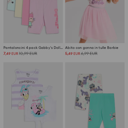
Pantaloncini 4 pack Gabby's Dollhouse
Abito con gonna in tulle Barbie
7
10,99
EUR
5
6,99
EUR
,
49
EUR
,
49
EUR