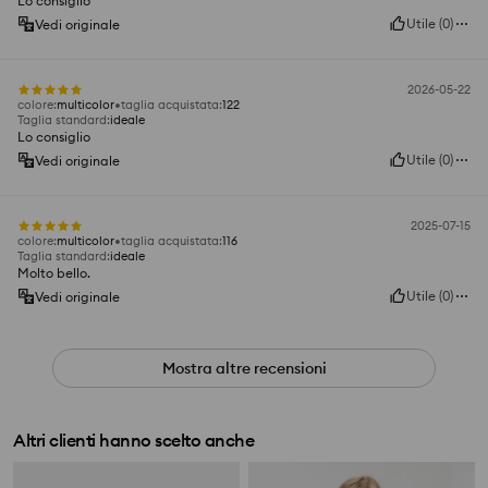
Lo consiglio
Utile
(
0
)
Vedi originale
2026-05-22
colore
:
multicolor
taglia acquistata
:
122
Taglia standard
:
ideale
Lo consiglio
Utile
(
0
)
Vedi originale
2025-07-15
colore
:
multicolor
taglia acquistata
:
116
Taglia standard
:
ideale
Molto bello.
Utile
(
0
)
Vedi originale
Mostra altre recensioni
Altri clienti hanno scelto anche