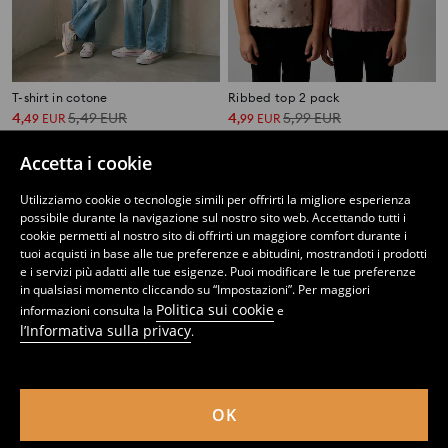
T-shirt in cotone
Ribbed top 2 pack
4
5,49
EUR
4
5,99
EUR
,
49
EUR
,
99
EUR
Accetta i cookie
Utilizziamo cookie o tecnologie simili per offrirti la migliore esperienza
possibile durante la navigazione sul nostro sito web. Accettando tutti i
cookie permetti al nostro sito di offrirti un maggiore comfort durante i
tuoi acquisti in base alle tue preferenze e abitudini, mostrandoti i prodotti
e i servizi più adatti alle tue esigenze. Puoi modificare le tue preferenze
in qualsiasi momento cliccando su “Impostazioni”. Per maggiori
Politica sui cookie
informazioni consulta la
e
l’Informativa sulla privacy
.
OK
Maglietta Miraculous
Maglietta Peppa Pig