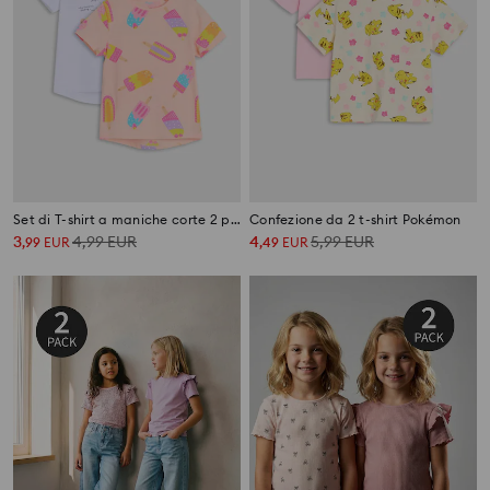
Set di T-shirt a maniche corte 2 pezzi
Confezione da 2 t-shirt Pokémon
3
4,99
EUR
4
5,99
EUR
,
99
EUR
,
49
EUR