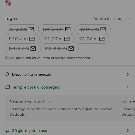
Taglia
Tabella delle taglie
98 (2-3 A)
104 (3-4 A)
110 (4-5 A)
116 (5-6 A)
122 (6-7 A)
128 (7-8 A)
134 (8-9 A)
140 (9-10 A)
96
%
dei clienti ha valutato la misura come standard
Disponibilità in negozio
Tempi e costi di consegna
Negozi
sempre gratuito
Corriere
La maggior parte dei pacchi arriva entro 8 giorni lavorativi
La magg
Dettagli >
Dettagli
30 giorni per il reso