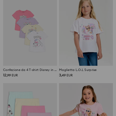
Confezione da 4 T-shirt Disney in cotone
Maglietta L.O.L Surprise
12
3
,
99
EUR
,
49
EUR