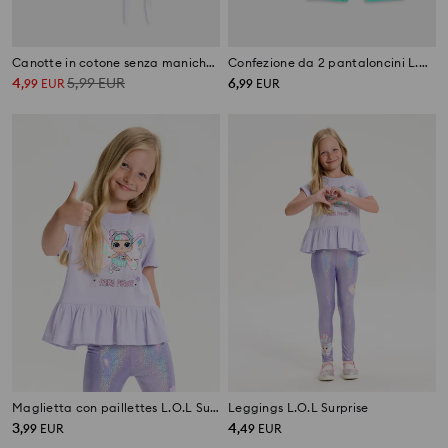
Canotte in cotone senza maniche con stampa 2 pack Minnie Mouse
Confezione da 2 pantaloncini L.O.L Surprise
4
5,99
EUR
6
,
99
EUR
,
99
EUR
Maglietta con paillettes L.O.L Surprise
Leggings L.O.L Surprise
3
4
,
99
EUR
,
49
EUR