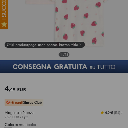
si_productpage_user_photos_button_title
1
/
13
4
,
49
EUR
+5 punti
Sinsay Club
Magliette 2 pezzi
4,9/5
(
114
)
2,25 EUR
/
1 pz
Colore
:
multicolor