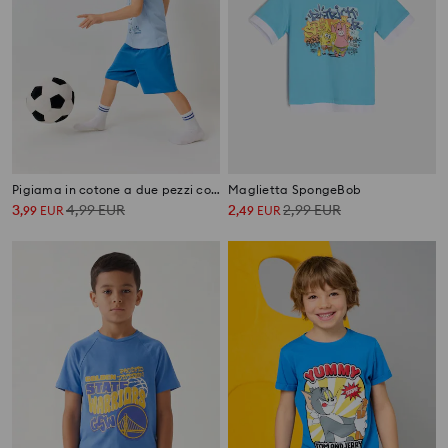
Pigiama in cotone a due pezzi con motivo calcistico
Maglietta SpongeBob
3
4,99
EUR
2
2,99
EUR
,
99
EUR
,
49
EUR