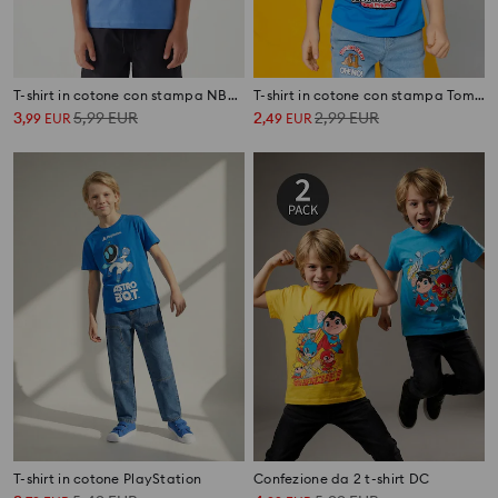
T-shirt in cotone con stampa NBA Golden State Warriors
T-shirt in cotone con stampa Tom and Jerry
3
5,99
EUR
2
2,99
EUR
,
99
EUR
,
49
EUR
T-shirt in cotone PlayStation
Confezione da 2 t-shirt DC