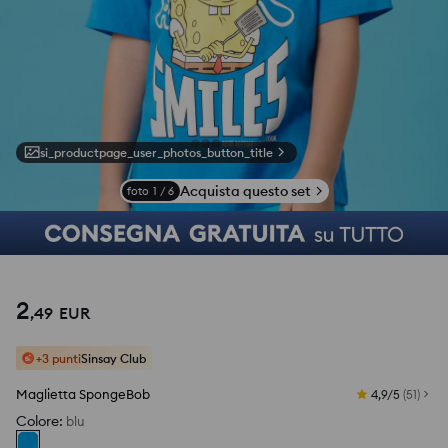
si_productpage_user_photos_button_title
Acquista questo set
foto
1
/
6
2
,
49
EUR
+3 punti
Sinsay Club
Maglietta SpongeBob
4,9/5
(
51
)
Colore
:
blu