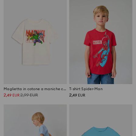
Maglietta in cotone a maniche corte Marvel
T-shirt Spider-Man
2
2,99
EUR
2
,
49
EUR
,
49
EUR