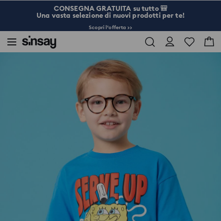
CONSEGNA GRATUITA su tutto 🎒
Una vasta selezione di nuovi prodotti per te!
Scopri l’offerta >>
Sinsay
Bambini
Ragazzo preadolescente 3-10
Maglietta SpongeBob