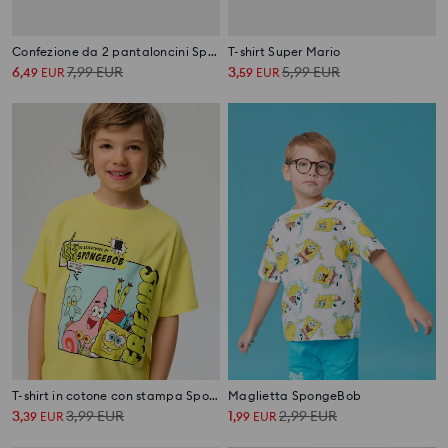
Confezione da 2 pantaloncini SpongeBob
T-shirt Super Mario
6
7,99
EUR
3
5,99
EUR
,
49
EUR
,
59
EUR
T-shirt in cotone con stampa SpongeBob SquarePants
Maglietta SpongeBob
3
3,99
EUR
1
2,99
EUR
,
39
EUR
,
99
EUR