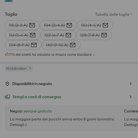
Taglia
Tabella delle taglie
98 (2-3 A)
104 (3-4 A)
110 (4-5 A)
116 (5-6 A)
122 (6-7 A)
128 (7-8 A)
134 (8-9 A)
140 (9-10 A)
71
%
dei clienti ha valutato la misura come standard
Nickelodeon
Disponibilità in negozio
Tempi e costi di consegna
Negozi
sempre gratuito
Corriere
La maggior parte dei pacchi arriva entro 8 giorni lavorativi
La magg
Dettagli >
Dettagli