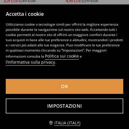
3
5,49
EUR
4
5,99
EUR
,
79
EUR
,
99
EUR
Accetta i cookie
Utilizziamo cookie o tecnologie simili per offrirti la migliore esperienza
possibile durante la navigazione sul nostro sito web. Accettando tutti i
cookie permetti al nostro sito di offrirti un maggiore comfort durante i
tuoi acquisti in base alle tue preferenze e abitudini, mostrandoti i prodotti
e i servizi più adatti alle tue esigenze. Puoi modificare le tue preferenze
in qualsiasi momento cliccando su “Impostazioni”. Per maggiori
Politica sui cookie
informazioni consulta la
e
l’Informativa sulla privacy
.
OK
T-shirt Stumble Guys
T-shirt in cotone con stampa Dragon Ball
4
1
2,99
EUR
,
99
EUR
,
99
EUR
IMPOSTAZIONI
Avvisami
ITALIA (ITALY)