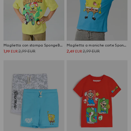
Maglietta con stampa SpongeBob SquarePants
Maglietta a maniche corte SpongeBob SquarePants
1
2,99
EUR
2
2,99
EUR
,
99
EUR
,
49
EUR