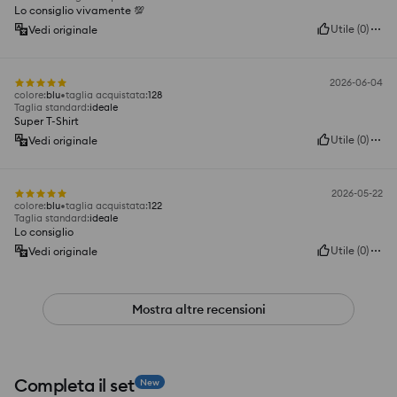
Lo consiglio vivamente 💯
Utile
(
0
)
Vedi originale
2026-06-04
colore
:
blu
taglia acquistata
:
128
Taglia standard
:
ideale
Super T-Shirt
Utile
(
0
)
Vedi originale
2026-05-22
colore
:
blu
taglia acquistata
:
122
Taglia standard
:
ideale
Lo consiglio
Utile
(
0
)
Vedi originale
Mostra altre recensioni
Completa il set
New