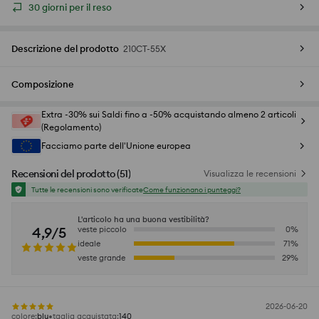
30 giorni per il reso
Descrizione del prodotto
210CT-55X
Composizione
Extra -30% sui Saldi fino a -50% acquistando almeno 2 articoli
(Regolamento)
Facciamo parte dell'Unione europea
Recensioni del prodotto
(
51
)
Visualizza le recensioni
Tutte le recensioni sono verificate
Come funzionano i punteggi?
L'articolo ha una buona vestibilità?
4,9/5
veste piccolo
0
%
ideale
71
%
veste grande
29
%
2026-06-20
colore
:
blu
taglia acquistata
:
140