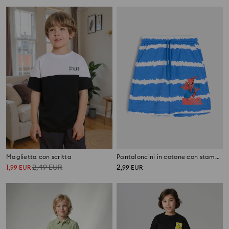
Maglietta con scritta
Pantaloncini in cotone con stampa Spider-Man
1
2,49
EUR
2
,
99
EUR
,
99
EUR