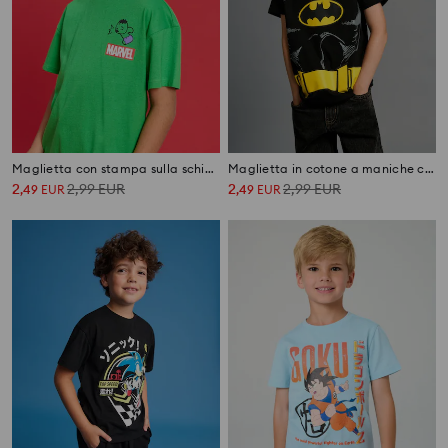
Maglietta con stampa sulla schiena Marvel Kawaii Art Collection
Maglietta in cotone a maniche corte Batman
2
2,99
EUR
2
2,99
EUR
,
49
EUR
,
49
EUR