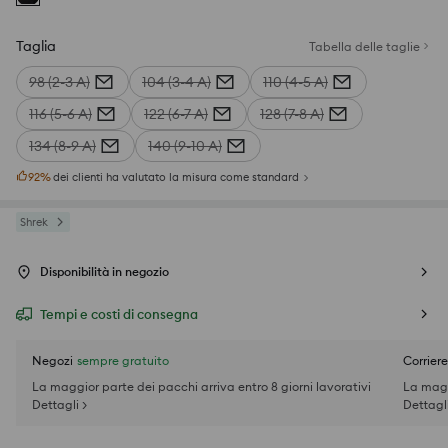
Taglia
Tabella delle taglie
98 (2-3 A)
104 (3-4 A)
110 (4-5 A)
116 (5-6 A)
122 (6-7 A)
128 (7-8 A)
134 (8-9 A)
140 (9-10 A)
92
%
dei clienti ha valutato la misura come standard
Shrek
Disponibilità in negozio
Tempi e costi di consegna
Negozi
sempre gratuito
Corriere
La maggior parte dei pacchi arriva entro 8 giorni lavorativi
La magg
Dettagli >
Dettagli