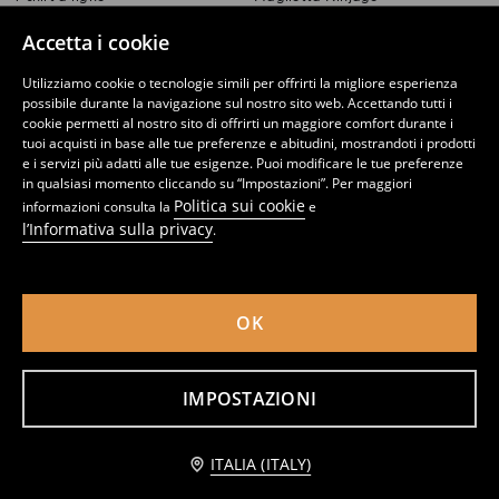
1
3
5,99
EUR
,
99
EUR
,
99
EUR
Accetta i cookie
Utilizziamo cookie o tecnologie simili per offrirti la migliore esperienza
possibile durante la navigazione sul nostro sito web. Accettando tutti i
cookie permetti al nostro sito di offrirti un maggiore comfort durante i
tuoi acquisti in base alle tue preferenze e abitudini, mostrandoti i prodotti
e i servizi più adatti alle tue esigenze. Puoi modificare le tue preferenze
in qualsiasi momento cliccando su “Impostazioni”. Per maggiori
Politica sui cookie
informazioni consulta la
e
l’Informativa sulla privacy
.
OK
T-shirt in cotone con stampa The Simpsons
Maglietta Stumble Guys
IMPOSTAZIONI
2
3,99
EUR
5
,
79
EUR
,
49
EUR
Avvisami
ITALIA (ITALY)