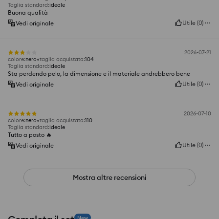
Taglia standard
:
ideale
Buona qualità
Utile
(
0
)
Vedi originale
2026-07-21
colore
:
nero
taglia acquistata
:
104
Taglia standard
:
ideale
Sta perdendo pelo, la dimensione e il materiale andrebbero bene
Utile
(
0
)
Vedi originale
2026-07-10
colore
:
nero
taglia acquistata
:
110
Taglia standard
:
ideale
Tutto a posto 🔥
Utile
(
0
)
Vedi originale
Mostra altre recensioni
New