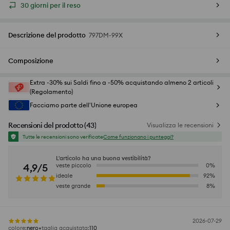
30 giorni per il reso
Descrizione del prodotto
797DM-99X
Composizione
Extra -30% sui Saldi fino a -50% acquistando almeno 2 articoli
(Regolamento)
Facciamo parte dell'Unione europea
Recensioni del prodotto
(
43
)
Visualizza le recensioni
Tutte le recensioni sono verificate
Come funzionano i punteggi?
L'articolo ha una buona vestibilità?
4,9/5
veste piccolo
0
%
ideale
92
%
veste grande
8
%
2026-07-29
colore
:
nero
taglia acquistata
:
110