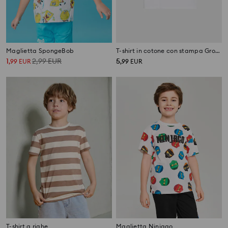
Maglietta SpongeBob
T-shirt in cotone con stampa Grow a Garden Roblox
1
2,99
EUR
5
,
99
EUR
,
99
EUR
T-shirt a righe
Maglietta Ninjago