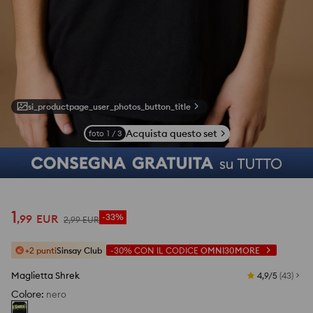
si_productpage_user_photos_button_title
Acquista questo set
foto
1
/
3
1
,
99
EUR
-33%
2
,
99
EUR
+2 punti
Sinsay Club
-30%
CON IL CODICE
OMNI30MORE
Maglietta Shrek
4,9/5
(
43
)
Colore
:
nero