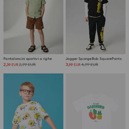
Pantaloncini sportivi a righe
Jogger SpongeBob SquarePants
2
2,99
EUR
3
4,99
EUR
,
39
EUR
,
99
EUR