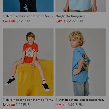
T-shirt in cotone con stampa Sonic the Hedgehog
Maglietta Dragon Ball
1
3,49
EUR
2
2,99
EUR
,
49
EUR
,
49
EUR
T-shirt in cotone con stampa Tom and Jerry
T-shirt in cotone con stampa Hot Wheels
1
2,99
EUR
1
2,99
EUR
,
49
EUR
,
99
EUR