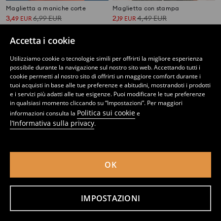
Maglietta a maniche corte
Maglietta con stampa
3
6,99
EUR
2
4,49
EUR
,
49
EUR
,
19
EUR
Accetta i cookie
Utilizziamo cookie o tecnologie simili per offrirti la migliore esperienza
possibile durante la navigazione sul nostro sito web. Accettando tutti i
cookie permetti al nostro sito di offrirti un maggiore comfort durante i
tuoi acquisti in base alle tue preferenze e abitudini, mostrandoti i prodotti
e i servizi più adatti alle tue esigenze. Puoi modificare le tue preferenze
in qualsiasi momento cliccando su “Impostazioni”. Per maggiori
Politica sui cookie
informazioni consulta la
e
l’Informativa sulla privacy
.
OK
Maglietta a maniche corte
Maglietta con stampa
1
3,49
EUR
3
6,99
EUR
,
49
EUR
,
49
EUR
IMPOSTAZIONI