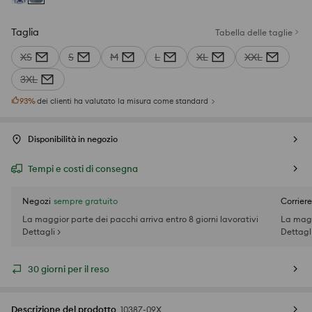
Taglia
Tabella delle taglie
XS
S
M
L
XL
XXL
3XL
93
%
dei clienti ha valutato la misura come standard
Disponibilità in negozio
Tempi e costi di consegna
Negozi
sempre gratuito
Corriere
La maggior parte dei pacchi arriva entro 8 giorni lavorativi
La magg
Dettagli >
Dettagli
30 giorni per il reso
Descrizione del prodotto
1038Z-09X