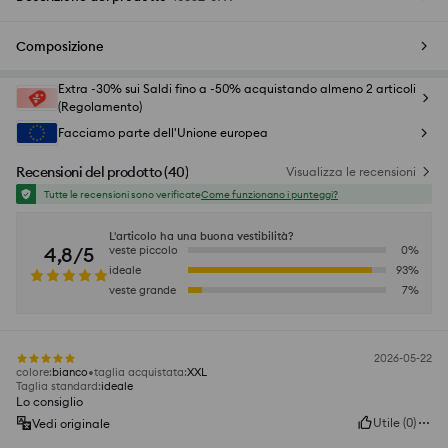
Composizione
Extra -30% sui Saldi fino a -50% acquistando almeno 2 articoli
(Regolamento)
Facciamo parte dell'Unione europea
Recensioni del prodotto
(
40
)
Visualizza le recensioni
Tutte le recensioni sono verificate
Come funzionano i punteggi?
L'articolo ha una buona vestibilità?
4,8/5
veste piccolo
0
%
ideale
93
%
veste grande
7
%
2026-05-22
colore
:
bianco
taglia acquistata
:
XXL
Taglia standard
:
ideale
Lo consiglio
Utile
(
0
)
Vedi originale