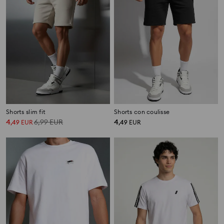
Shorts slim fit
Shorts con coulisse
4
6,99
EUR
4
,
49
EUR
,
49
EUR