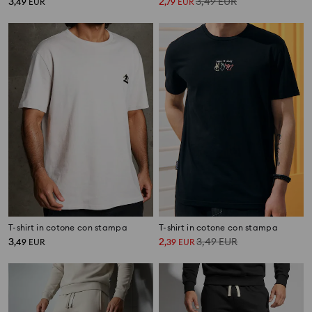
3
2
3,49
EUR
,
49
EUR
,
79
EUR
T-shirt in cotone con stampa
T-shirt in cotone con stampa
3
2
3,49
EUR
,
49
EUR
,
39
EUR