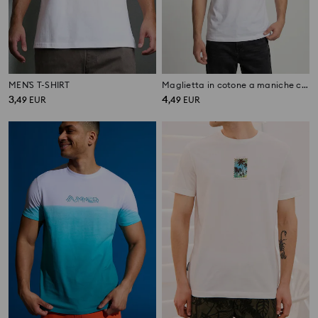
MEN`S T-SHIRT
Maglietta in cotone a maniche corte
3
4
,
49
EUR
,
49
EUR