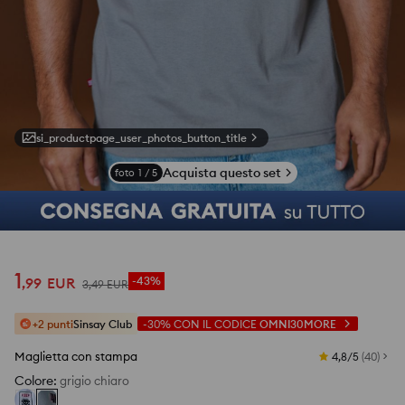
si_productpage_user_photos_button_title
Acquista questo set
foto
1
/
5
1
,
99
EUR
-43%
3
,
49
EUR
+2 punti
Sinsay Club
-30%
CON IL CODICE
OMNI30MORE
Maglietta con stampa
4,8/5
(
40
)
Colore
:
grigio chiaro